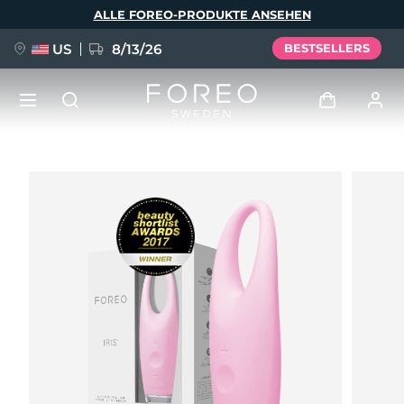
Direkt
ALLE FOREO-PRODUKTE ANSEHEN
zum
Inhalt
US
8/13/26
BESTSELLERS
NEU
Anmelden
Sprache
BREAKING NEWS
Benutzerkonto
English
Deutsch
Español
Meine Geräte
FAQ™ Pure Beauty-Tech Elixir
Français
Italiano
Português
Meine Bestellungen
Polski
Svenska
Русский
Türkçe
简体中文
繁體中文
Meine Adressen
issa™ Teeth Whitening Set
Meine Abonnements