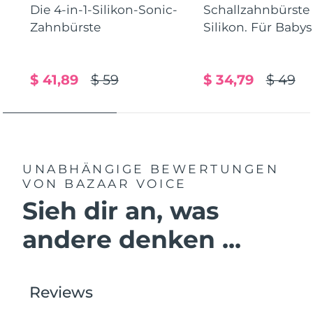
Die 4-in-1-Silikon-Sonic-
Schallzahnbürste
Saudi-Arabien
Erwartete Lieferung
8/10/26
Zahnbürste
Silikon. Für Babys
Singapur
Erwartete Lieferung
8/11/26
$ 41,89
$ 59
$ 34,79
$ 49
Slowakei
Erwartete Lieferung
8/9/26
Slowenien
Erwartete Lieferung
8/9/26
Südafrika
Erwartete Lieferung
8/17/26
UNABHÄNGIGE BEWERTUNGEN
VON BAZAAR VOICE
Südkorea
Erwartete Lieferung
8/11/26
Sieh dir an, was
Spanien
Erwartete Lieferung
8/9/26
andere denken ...
Schweden
Erwartete Lieferung
8/9/26
Schweiz
Erwartete Lieferung
8/9/26