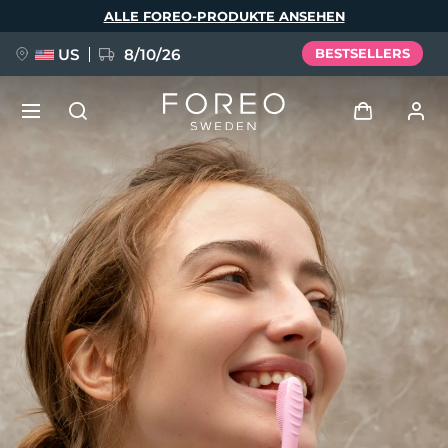
Direkt
ALLE FOREO-PRODUKTE ANSEHEN
zum
Inhalt
US
8/10/26
BESTSELLERS
NEU
Anmelden
Sprache
BREAKING NEWS
Benutzerkonto
English
Deutsch
Español
Meine Geräte
FAQ™ Pure Beauty-Tech Elixir
Français
Italiano
Português
Meine Bestellungen
Polski
Svenska
Русский
Türkçe
简体中文
繁體中文
Meine Adressen
issa™ Teeth Whitening Set
Meine Abonnements