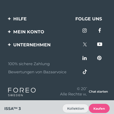
HILFE
FOLGE UNS
Kontaktiere uns
MEIN KONTO
Bestellungen & Versand
Produkt registrieren
UNTERNEHMEN
Garantie & Umtausch
Unterstützung
Über FOREO
Häufig gestellte Fragen
100% sichere Zahlung
Partnerprogramm
Batterie-informationen
Bewertungen von Bazaarvoice
Partner Nachrichten
MYSA
© 2026 FOREO
Chat starten
Einzelhändler
Alle Rechte vorbehalten
Nutzungsbed
ISSA™ 3
Kollektion
Kaufen
DSE