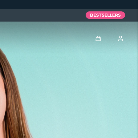
BESTSELLERS
Anmelden
Benutzerkonto
Meine Geräte
Meine Bestellungen
Meine Adressen
Meine Abonnements