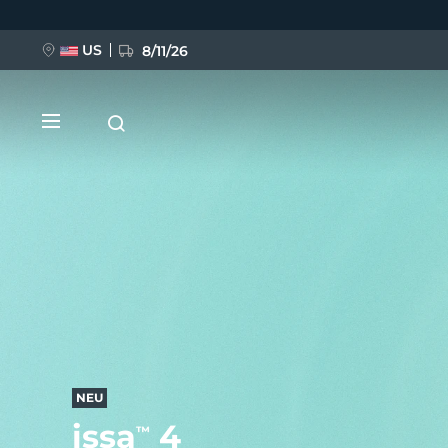
Direkt
zum
Inhalt
US
8/11/26
NEU
BREAKING NEWS
FAQ™ Pure Beauty-Tech Elixir
NEU
issa
4
™