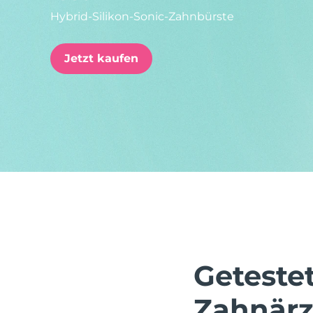
Hybrid-Silikon-Sonic-Zahnbürste
issa™ Teeth Whitening Set
Jetzt kaufen
FAQ™ Dual LED Panel
BELIEBT
Sonderangebote
Bestseller
Geteste
Zahnärz