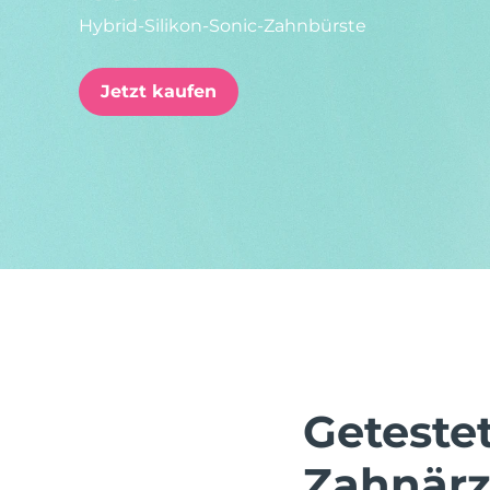
Hybrid-Silikon-Sonic-Zahnbürste
issa™ Teeth Whitening Set
Jetzt kaufen
FAQ™ Dual LED Panel
BELIEBT
Sonderangebote
Bestseller
Geteste
Zahnärz