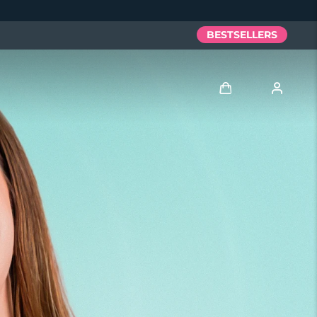
BESTSELLERS
Anmelden
Benutzerkonto
Meine Geräte
Meine Bestellungen
Meine Adressen
Meine Abonnements