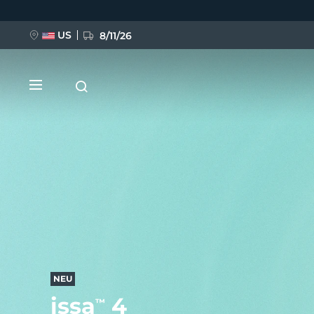
Direkt
zum
Inhalt
US
8/11/26
NEU
BREAKING NEWS
FAQ™ Pure Beauty-Tech Elixir
NEU
issa
4
™