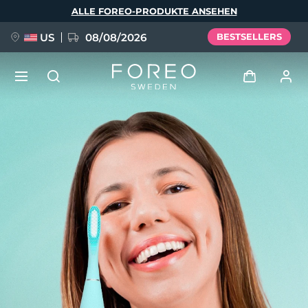
Direkt
ALLE FOREO-PRODUKTE ANSEHEN
zum
Inhalt
US
08/08/2026
BESTSELLERS
NEU
Anmelden
Sprache
BREAKING NEWS
Benutzerkonto
English
Deutsch
Español
Meine Geräte
FAQ™ Pure Beauty-Tech Elixir
Français
Italiano
Português
Meine Bestellungen
Polski
Svenska
Русский
Türkçe
简体中文
繁體中文
Meine Adressen
issa™ Teeth Whitening Set
Meine Abonnements