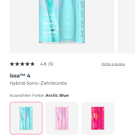
4.8
(5)
Write a review
4.8
out
issa™ 4
of
5
Hybrid-Sonic-Zahnbürste
stars,
average
rating
Auswählen Farbe:
Arctic Blue
value.
Read
5
Reviews.
Same
page
link.