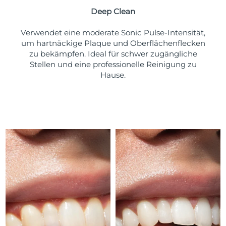
Taiwan
Erwartete Lieferung
8/12/26
Deep Clean
Thailand
Erwartete Lieferung
8/11/26
Verwendet eine moderate Sonic Pulse-Intensität,
um hartnäckige Plaque und Oberflächenflecken
Türkei
Erwartete Lieferung
8/8/26
zu bekämpfen. Ideal für schwer zugängliche
Stellen und eine professionelle Reinigung zu
Vereinigte Arabische
Hause.
Erwartete Lieferung
8/8/26
Emirate
Vereinigtes
Erwartete Lieferung
8/7/26
Königreich
Vereinigte Staaten
Erwartete Lieferung
8/8/26
Usbekistan
Erwartete Lieferung
8/12/26
Vietnam
Erwartete Lieferung
8/13/26