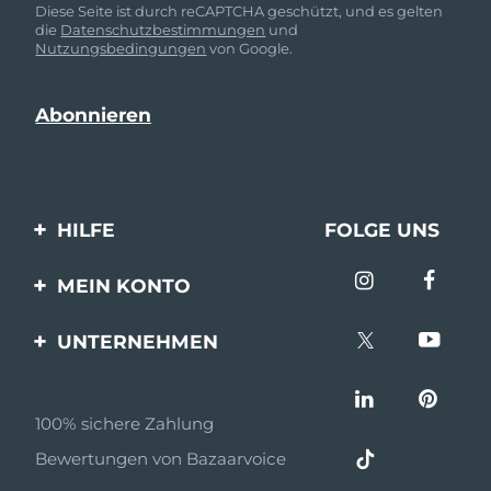
Diese Seite ist durch reCAPTCHA geschützt, und es gelten
die
Datenschutzbestimmungen
und
Nutzungsbedingungen
von Google.
HILFE
FOLGE UNS
Kontaktiere uns
MEIN KONTO
Bestellungen & Versand
Produkt registrieren
UNTERNEHMEN
Garantie & Umtausch
Unterstützung
Über FOREO
Häufig gestellte Fragen
100% sichere Zahlung
Partnerprogramm
Batterie-informationen
Bewertungen von Bazaarvoice
Partner Nachrichten