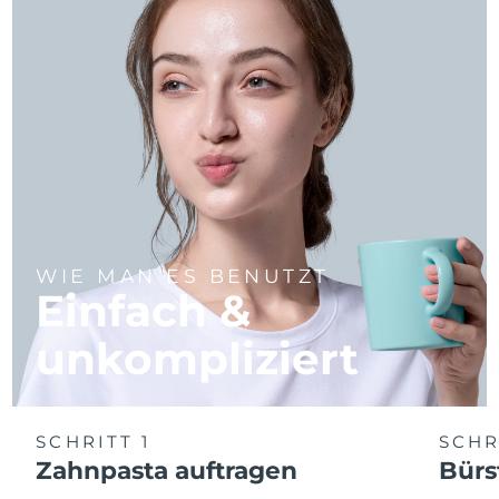
WIE MAN ES BENUTZT
Einfach &
unkompliziert
SCHRITT 1
SCHR
Zahnpasta auftragen
Bürs