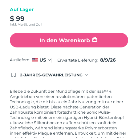
Auf Lager
$ 99
Inkl. MwSt. und Zoll
In den Warenkorb
8/9/26
US
Ausliefern:
Erwartete Lieferung:
2-JAHRES-GEWÄHRLEISTUNG
Mit deiner heutigen Bestellung registriere sich für
deine FOREO-Garantie. Das bedeutet: Falls du
innerhalb eines Jahres ab Kaufdatum Anlass zur
Erlebe die Zukunft der Mundpflege mit der issa™ 4.
Beanstandung deines FOREO-Produktes haben
Angetrieben von einer revolutionären, patentierten
solltest, bekommst du dieses Produkt von
Technologie, die dir bis zu ein Jahr Nutzung mit nur einer
FOREO gratis ersetzt.
USB-Ladung bietet. Diese nächste Generation der
Zahnbürste kombiniert fortschrittliche Sonic Pulse-
Technologie mit einem einzigartigen Hybrid-Bürstenkopf –
ultraweiche Silikonborsten außen schützen sanft dein
Zahnfleisch, während leistungsstarke Polymerborsten
innen effektiv Plaque entfernen. Entwickelt, um mit deiner