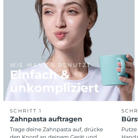
WIE MAN ES BENUTZT
Einfach &
unkompliziert
SCHRITT 1
SCHR
Zahnpasta auftragen
Bürs
Trage deine Zahnpasta auf, drücke
Putze
den Knopf an deinem Gerät und
Handz