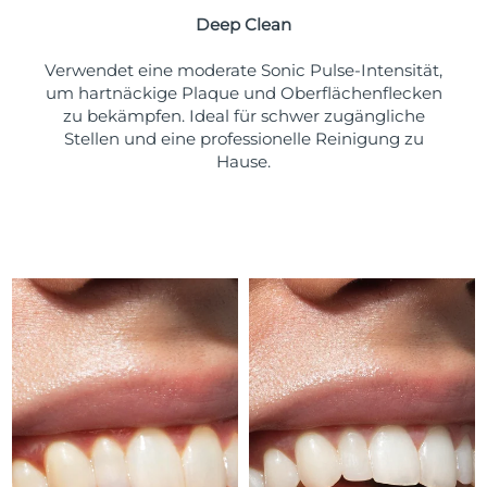
Taiwan
Erwartete Lieferung
8/15/26
Deep Clean
Thailand
Erwartete Lieferung
8/14/26
Verwendet eine moderate Sonic Pulse-Intensität,
um hartnäckige Plaque und Oberflächenflecken
Türkei
Erwartete Lieferung
8/11/26
zu bekämpfen. Ideal für schwer zugängliche
Stellen und eine professionelle Reinigung zu
Vereinigte Arabische
Hause.
Erwartete Lieferung
8/11/26
Emirate
Vereinigtes
Erwartete Lieferung
8/10/26
Königreich
Vereinigte Staaten
Erwartete Lieferung
8/11/26
Usbekistan
Erwartete Lieferung
8/15/26
Vietnam
Erwartete Lieferung
8/16/26