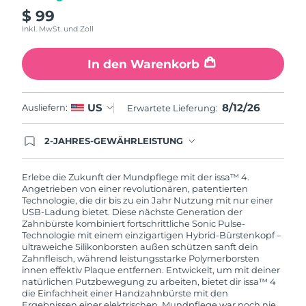
$ 99
Inkl. MwSt. und Zoll
In den Warenkorb
8/12/26
US
Ausliefern:
Erwartete Lieferung:
2-JAHRES-GEWÄHRLEISTUNG
Mit deiner heutigen Bestellung registriere sich für
deine FOREO-Garantie. Das bedeutet: Falls du
innerhalb eines Jahres ab Kaufdatum Anlass zur
Erlebe die Zukunft der Mundpflege mit der issa™ 4.
Beanstandung deines FOREO-Produktes haben
Angetrieben von einer revolutionären, patentierten
solltest, bekommst du dieses Produkt von
Technologie, die dir bis zu ein Jahr Nutzung mit nur einer
FOREO gratis ersetzt.
USB-Ladung bietet. Diese nächste Generation der
Zahnbürste kombiniert fortschrittliche Sonic Pulse-
Technologie mit einem einzigartigen Hybrid-Bürstenkopf –
ultraweiche Silikonborsten außen schützen sanft dein
Zahnfleisch, während leistungsstarke Polymerborsten
innen effektiv Plaque entfernen. Entwickelt, um mit deiner
natürlichen Putzbewegung zu arbeiten, bietet dir issa™ 4
die Einfachheit einer Handzahnbürste mit den
Ergebnissen einer elektrischen. Mundpflege war noch nie