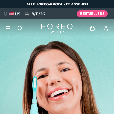
Direkt
ALLE FOREO-PRODUKTE ANSEHEN
zum
Inhalt
US
8/11/26
BESTSELLERS
NEU
Anmelden
Sprache
BREAKING NEWS
Benutzerkonto
English
Deutsch
Español
Meine Geräte
FAQ™ Pure Beauty-Tech Elixir
Français
Italiano
Português
Meine Bestellungen
Polski
Svenska
Русский
Türkçe
简体中文
繁體中文
Meine Adressen
issa™ Teeth Whitening Set
Meine Abonnements