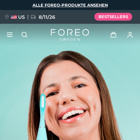
Direkt
ALLE FOREO-PRODUKTE ANSEHEN
zum
Inhalt
US
8/11/26
BESTSELLERS
NEU
Anmelden
Sprache
BREAKING NEWS
Benutzerkonto
English
Deutsch
Español
Meine Geräte
FAQ™ Pure Beauty-Tech Elixir
Français
Italiano
Português
Meine Bestellungen
Polski
Svenska
Русский
Türkçe
简体中文
繁體中文
Meine Adressen
issa™ Teeth Whitening Set
Meine Abonnements