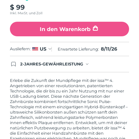
$ 99
Inkl. MwSt. und Zoll
In den Warenkorb
8/11/26
US
Ausliefern:
Erwartete Lieferung:
2-JAHRES-GEWÄHRLEISTUNG
Mit deiner heutigen Bestellung registriere sich für
deine FOREO-Garantie. Das bedeutet: Falls du
innerhalb eines Jahres ab Kaufdatum Anlass zur
Erlebe die Zukunft der Mundpflege mit der issa™ 4.
Beanstandung deines FOREO-Produktes haben
Angetrieben von einer revolutionären, patentierten
solltest, bekommst du dieses Produkt von
Technologie, die dir bis zu ein Jahr Nutzung mit nur einer
FOREO gratis ersetzt.
USB-Ladung bietet. Diese nächste Generation der
Zahnbürste kombiniert fortschrittliche Sonic Pulse-
Technologie mit einem einzigartigen Hybrid-Bürstenkopf –
ultraweiche Silikonborsten außen schützen sanft dein
Zahnfleisch, während leistungsstarke Polymerborsten
innen effektiv Plaque entfernen. Entwickelt, um mit deiner
natürlichen Putzbewegung zu arbeiten, bietet dir issa™ 4
die Einfachheit einer Handzahnbürste mit den
Ergebnissen einer elektrischen. Mundpflege war noch nie