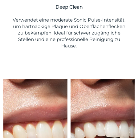
Taiwan
Erwartete Lieferung
8/15/26
Deep Clean
Thailand
Erwartete Lieferung
8/14/26
Verwendet eine moderate Sonic Pulse-Intensität,
um hartnäckige Plaque und Oberflächenflecken
Türkei
Erwartete Lieferung
8/11/26
zu bekämpfen. Ideal für schwer zugängliche
Stellen und eine professionelle Reinigung zu
Vereinigte Arabische
Hause.
Erwartete Lieferung
8/11/26
Emirate
Vereinigtes
Erwartete Lieferung
8/10/26
Königreich
Vereinigte Staaten
Erwartete Lieferung
8/11/26
Usbekistan
Erwartete Lieferung
8/15/26
Vietnam
Erwartete Lieferung
8/16/26