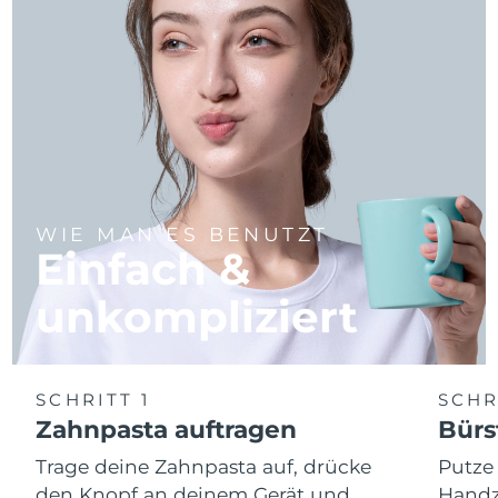
WIE MAN ES BENUTZT
Einfach &
unkompliziert
SCHRITT 1
SCHR
Zahnpasta auftragen
Bürs
Trage deine Zahnpasta auf, drücke
Putze
den Knopf an deinem Gerät und
Handz