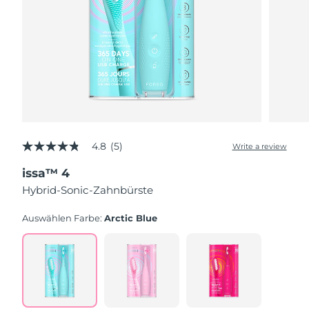
4.8
(5)
Write a review
4.8
out
issa™ 4
of
5
Hybrid-Sonic-Zahnbürste
stars,
average
rating
Auswählen Farbe:
Arctic Blue
value.
Read
5
Reviews.
Same
page
link.