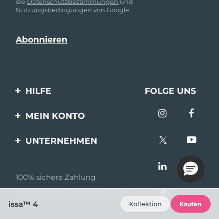
die
Datenschutzbestimmungen
und
Nutzungsbedingungen
von Google.
HILFE
FOLGE UNS
Kontaktiere uns
MEIN KONTO
Bestellungen & Versand
Produkt registrieren
UNTERNEHMEN
Garantie & Umtausch
Unterstützung
Über FOREO
Häufig gestellte Fragen
100% sichere Zahlung
Partnerprogramm
Batterie-informationen
Bewertungen von Bazaarvoice
Partner Nachrichten
issa™ 4
Kollektion
Kaufen
MYSA