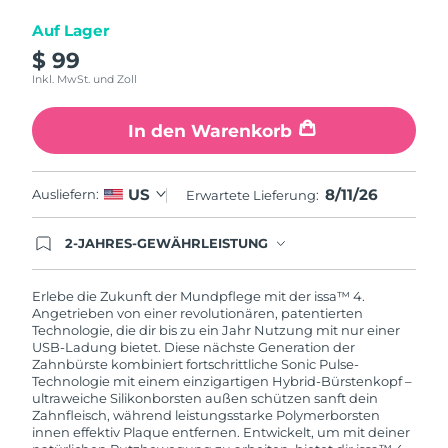
Auf Lager
$ 99
Inkl. MwSt. und Zoll
In den Warenkorb
8/11/26
US
Ausliefern:
Erwartete Lieferung:
2-JAHRES-GEWÄHRLEISTUNG
Mit deiner heutigen Bestellung registriere sich für
deine FOREO-Garantie. Das bedeutet: Falls du
innerhalb eines Jahres ab Kaufdatum Anlass zur
Erlebe die Zukunft der Mundpflege mit der issa™ 4.
Beanstandung deines FOREO-Produktes haben
Angetrieben von einer revolutionären, patentierten
solltest, bekommst du dieses Produkt von
Technologie, die dir bis zu ein Jahr Nutzung mit nur einer
FOREO gratis ersetzt.
USB-Ladung bietet. Diese nächste Generation der
Zahnbürste kombiniert fortschrittliche Sonic Pulse-
Technologie mit einem einzigartigen Hybrid-Bürstenkopf –
ultraweiche Silikonborsten außen schützen sanft dein
Zahnfleisch, während leistungsstarke Polymerborsten
innen effektiv Plaque entfernen. Entwickelt, um mit deiner