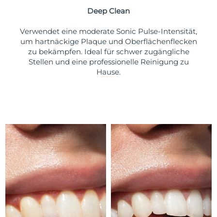
Taiwan
Erwartete Lieferung
8/15/26
Deep Clean
Thailand
Erwartete Lieferung
8/14/26
Verwendet eine moderate Sonic Pulse-Intensität,
um hartnäckige Plaque und Oberflächenflecken
Türkei
Erwartete Lieferung
8/11/26
zu bekämpfen. Ideal für schwer zugängliche
Stellen und eine professionelle Reinigung zu
Vereinigte Arabische
Hause.
Erwartete Lieferung
8/11/26
Emirate
Vereinigtes
Erwartete Lieferung
8/10/26
Königreich
Vereinigte Staaten
Erwartete Lieferung
8/11/26
Usbekistan
Erwartete Lieferung
8/15/26
Vietnam
Erwartete Lieferung
8/16/26