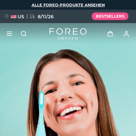
Direkt
ALLE FOREO-PRODUKTE ANSEHEN
zum
Inhalt
US
8/11/26
BESTSELLERS
NEU
Anmelden
Sprache
BREAKING NEWS
Benutzerkonto
English
Deutsch
Español
Meine Geräte
FAQ™ Pure Beauty-Tech Elixir
Français
Italiano
Português
Meine Bestellungen
Polski
Svenska
Русский
Türkçe
简体中文
繁體中文
Meine Adressen
issa™ Teeth Whitening Set
Meine Abonnements