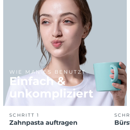
WIE MAN ES BENUTZT
Einfach &
unkompliziert
SCHRITT 1
SCHR
Zahnpasta auftragen
Bürs