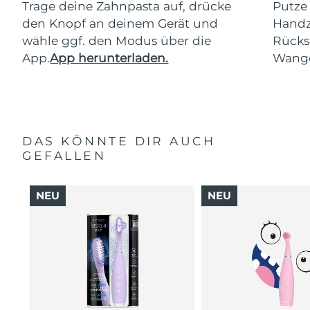
Trage deine Zahnpasta auf, drücke
Putze
den Knopf an deinem Gerät und
Handz
wähle ggf. den Modus über die
Rücks
App.
App herunterladen.
Wang
DAS KÖNNTE DIR AUCH
GEFALLEN
NEU
NEU