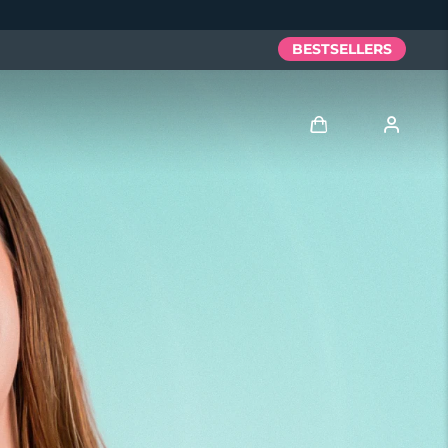
BESTSELLERS
Anmelden
Benutzerkonto
Meine Geräte
Meine Bestellungen
Meine Adressen
Meine Abonnements