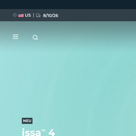
Direkt
zum
Inhalt
US
8/10/26
NEU
BREAKING NEWS
FAQ™ Pure Beauty-Tech Elixir
NEU
issa
4
™