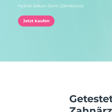
Hybrid-Silikon-Sonic-Zahnbürste
issa™ Teeth Whitening Set
Jetzt kaufen
FAQ™ Dual LED Panel
BELIEBT
Sonderangebote
Bestseller
Geteste
Zahnärz