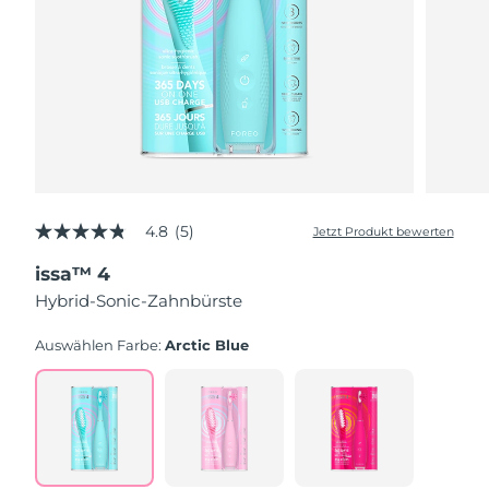
4.8
(5)
Jetzt Produkt bewerten
4.8
von
issa™ 4
5
Sternen,
Hybrid-Sonic-Zahnbürste
Durchschnittswert
der
Bewertung.
Auswählen Farbe:
Arctic Blue
Read
5
Reviews.
Link
auf
derselben
Seite.