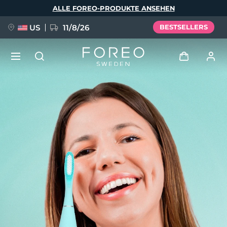
Direkt
ALLE FOREO-PRODUKTE ANSEHEN
zum
Inhalt
US
11/8/26
BESTSELLERS
NEU
Anmelden
Sprache
BREAKING NEWS
Benutzerkonto
English
Deutsch
Español
Meine Geräte
FAQ™ Pure Beauty-Tech Elixir
Français
Italiano
Português
Meine Bestellungen
Polski
Svenska
Русский
Türkçe
简体中文
繁體中文
Meine Adressen
issa™ Teeth Whitening Set
Meine Abonnements