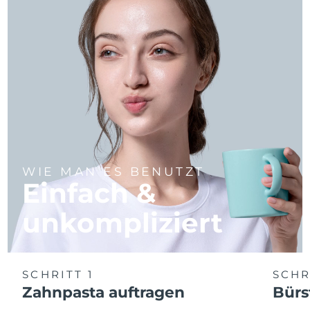
WIE MAN ES BENUTZT
Einfach &
unkompliziert
SCHRITT 1
SCHR
Zahnpasta auftragen
Bürs