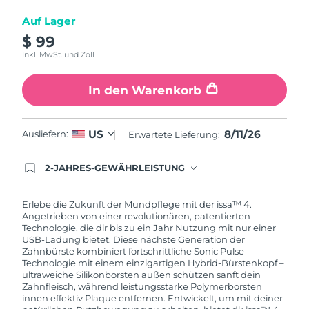
Auf Lager
$ 99
Inkl. MwSt. und Zoll
In den Warenkorb
8/11/26
US
Ausliefern:
Erwartete Lieferung:
2-JAHRES-GEWÄHRLEISTUNG
Mit deiner heutigen Bestellung registriere sich für
deine FOREO-Garantie. Das bedeutet: Falls du
innerhalb eines Jahres ab Kaufdatum Anlass zur
Erlebe die Zukunft der Mundpflege mit der issa™ 4.
Beanstandung deines FOREO-Produktes haben
Angetrieben von einer revolutionären, patentierten
solltest, bekommst du dieses Produkt von
Technologie, die dir bis zu ein Jahr Nutzung mit nur einer
FOREO gratis ersetzt.
USB-Ladung bietet. Diese nächste Generation der
Zahnbürste kombiniert fortschrittliche Sonic Pulse-
Technologie mit einem einzigartigen Hybrid-Bürstenkopf –
ultraweiche Silikonborsten außen schützen sanft dein
Zahnfleisch, während leistungsstarke Polymerborsten
innen effektiv Plaque entfernen. Entwickelt, um mit deiner