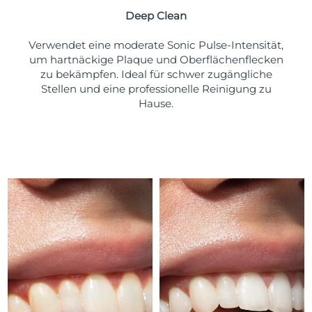
Taiwan
Erwartete Lieferung
8/15/26
Deep Clean
Thailand
Erwartete Lieferung
8/14/26
Verwendet eine moderate Sonic Pulse-Intensität,
um hartnäckige Plaque und Oberflächenflecken
Türkei
Erwartete Lieferung
8/11/26
zu bekämpfen. Ideal für schwer zugängliche
Stellen und eine professionelle Reinigung zu
Vereinigte Arabische
Hause.
Erwartete Lieferung
8/11/26
Emirate
Vereinigtes
Erwartete Lieferung
8/10/26
Königreich
Vereinigte Staaten
Erwartete Lieferung
8/11/26
Usbekistan
Erwartete Lieferung
8/15/26
Vietnam
Erwartete Lieferung
8/16/26