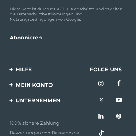
Diese Seite ist durch reCAPTCHA geschützt, und es gelten
die
Datenschutzbestimmungen
und
Nutzungsbedingungen
von Google.
HILFE
FOLGE UNS
Kontaktiere uns
MEIN KONTO
Bestellungen & Versand
Produkt registrieren
UNTERNEHMEN
Garantie & Umtausch
Unterstützung
Über FOREO
Häufig gestellte Fragen
100% sichere Zahlung
Partnerprogramm
Batterie-informationen
Bewertungen von Bazaarvoice
Partner Nachrichten