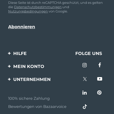
Diese Seite ist durch reCAPTCHA geschützt, und es gelten
die
Datenschutzbestimmungen
und
Nutzungsbedingungen
von Google.
HILFE
FOLGE UNS
Kontaktiere uns
MEIN KONTO
Bestellungen & Versand
Produkt registrieren
UNTERNEHMEN
Garantie & Umtausch
Unterstützung
Über FOREO
Häufig gestellte Fragen
100% sichere Zahlung
Partnerprogramm
Batterie-informationen
Bewertungen von Bazaarvoice
Partner Nachrichten