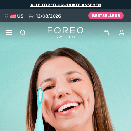
Direkt
ALLE FOREO-PRODUKTE ANSEHEN
zum
Inhalt
US
12/08/2026
BESTSELLERS
NEU
Anmelden
Sprache
BREAKING NEWS
Benutzerkonto
English
Deutsch
Español
Meine Geräte
FAQ™ Pure Beauty-Tech Elixir
Français
Italiano
Português
Meine Bestellungen
Polski
Svenska
Русский
Türkçe
简体中文
繁體中文
Meine Adressen
issa™ Teeth Whitening Set
Meine Abonnements