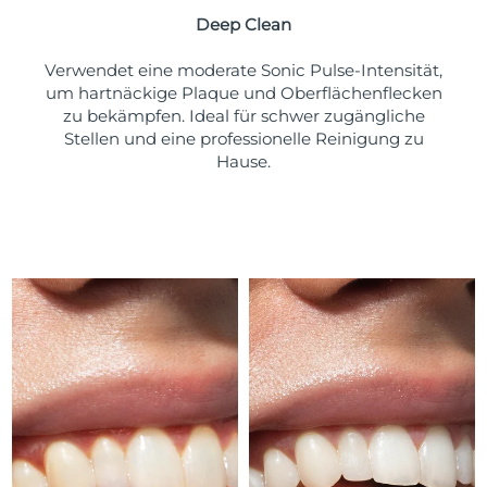
Taiwan
Erwartete Lieferung
8/16/26
Deep Clean
Thailand
Erwartete Lieferung
8/15/26
Verwendet eine moderate Sonic Pulse-Intensität,
um hartnäckige Plaque und Oberflächenflecken
Türkei
Erwartete Lieferung
8/12/26
zu bekämpfen. Ideal für schwer zugängliche
Stellen und eine professionelle Reinigung zu
Vereinigte Arabische
Hause.
Erwartete Lieferung
8/12/26
Emirate
Vereinigtes
Erwartete Lieferung
8/11/26
Königreich
Vereinigte Staaten
Erwartete Lieferung
8/12/26
Usbekistan
Erwartete Lieferung
8/16/26
Vietnam
Erwartete Lieferung
8/17/26