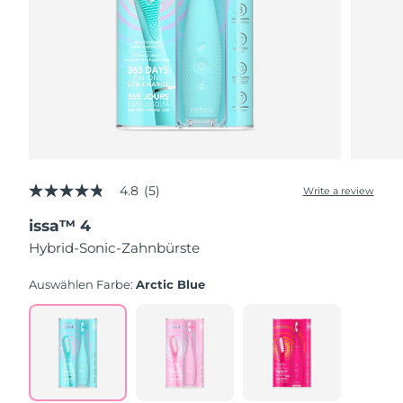
4.8
(5)
Write a review
4.8
out
issa™ 4
of
5
Hybrid-Sonic-Zahnbürste
stars,
average
rating
Auswählen Farbe:
Arctic Blue
value.
Read
5
Reviews.
Same
page
link.