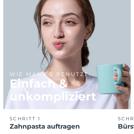
WIE MAN ES BENUTZT
Einfach &
unkompliziert
SCHRITT 1
SCHR
Zahnpasta auftragen
Bürs