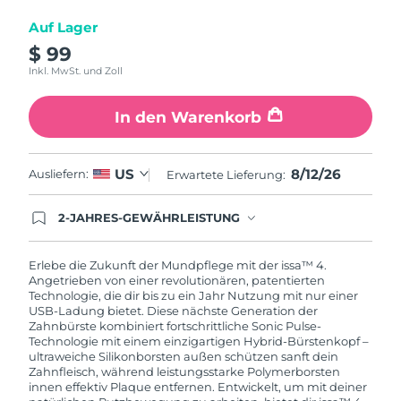
Auf Lager
$ 99
Inkl. MwSt. und Zoll
In den Warenkorb
8/12/26
US
Ausliefern:
Erwartete Lieferung:
2-JAHRES-GEWÄHRLEISTUNG
Mit deiner heutigen Bestellung registriere sich für
deine FOREO-Garantie. Das bedeutet: Falls du
innerhalb eines Jahres ab Kaufdatum Anlass zur
Erlebe die Zukunft der Mundpflege mit der issa™ 4.
Beanstandung deines FOREO-Produktes haben
Angetrieben von einer revolutionären, patentierten
solltest, bekommst du dieses Produkt von
Technologie, die dir bis zu ein Jahr Nutzung mit nur einer
FOREO gratis ersetzt.
USB-Ladung bietet. Diese nächste Generation der
Zahnbürste kombiniert fortschrittliche Sonic Pulse-
Technologie mit einem einzigartigen Hybrid-Bürstenkopf –
ultraweiche Silikonborsten außen schützen sanft dein
Zahnfleisch, während leistungsstarke Polymerborsten
innen effektiv Plaque entfernen. Entwickelt, um mit deiner