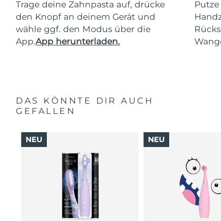
Trage deine Zahnpasta auf, drücke
Putze
den Knopf an deinem Gerät und
Handz
wähle ggf. den Modus über die
Rücks
App.
App herunterladen.
Wang
DAS KÖNNTE DIR AUCH
GEFALLEN
NEU
NEU