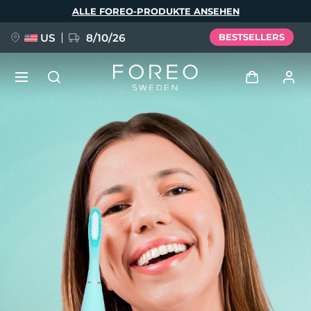
Direkt
ALLE FOREO-PRODUKTE ANSEHEN
zum
Inhalt
US
8/10/26
BESTSELLERS
NEU
Anmelden
Sprache
BREAKING NEWS
Benutzerkonto
English
Deutsch
Español
Meine Geräte
FAQ™ Pure Beauty-Tech Elixir
Français
Italiano
Português
Meine Bestellungen
Polski
Svenska
Русский
Türkçe
简体中文
繁體中文
Meine Adressen
issa™ Teeth Whitening Set
Meine Abonnements