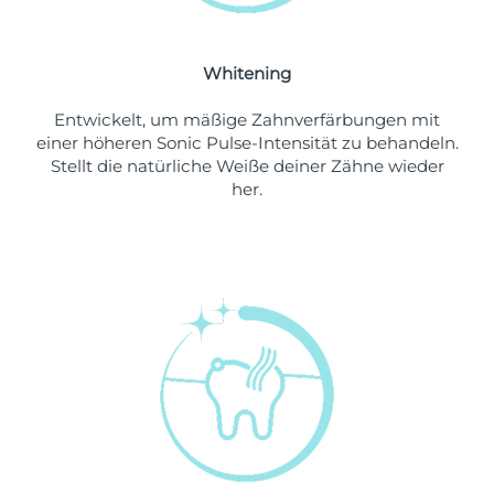
Erwartete Lieferung
Libanon
10/08/2026
Whitening
Erwartete Lieferung
Litauen
09/08/2026
Entwickelt, um mäßige Zahnverfärbungen mit
einer höheren Sonic Pulse-Intensität zu behandeln.
Erwartete Lieferung
Stellt die natürliche Weiße deiner Zähne wieder
Luxemburg
09/08/2026
her.
Sonderverwaltungsregion
Erwartete Lieferung
Macau
11/08/2026
Erwartete Lieferung
Malaysia
12/08/2026
Erwartete Lieferung
Malta
09/08/2026
Erwartete Lieferung
Mexiko
13/08/2026