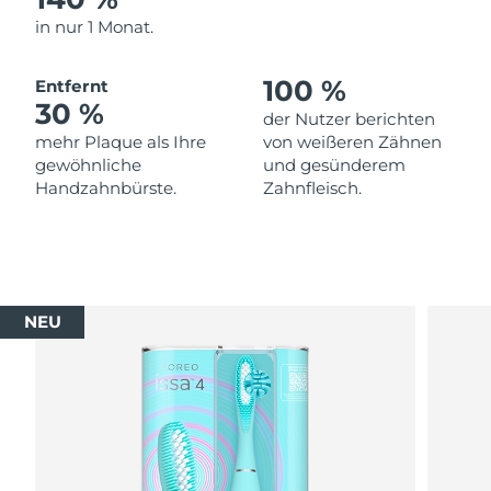
in nur 1 Monat.
Erwartete Lieferung
Thailand
13/08/2026
100 %
Entfernt
30 %
Erwartete Lieferung
Türkei
der Nutzer berichten
10/08/2026
mehr Plaque als Ihre
von weißeren Zähnen
gewöhnliche
und gesünderem
Vereinigte Arabische
Erwartete Lieferung
Handzahnbürste.
Zahnfleisch.
Emirate
10/08/2026
Vereinigtes
Erwartete Lieferung
Königreich
09/08/2026
NEU
Erwartete Lieferung
Vereinigte Staaten
10/08/2026
Erwartete Lieferung
Usbekistan
14/08/2026
Erwartete Lieferung
Vietnam
15/08/2026