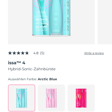
4.8
(5)
Write a review
4.8
out
issa™ 4
of
5
Hybrid-Sonic-Zahnbürste
stars,
average
rating
Auswählen Farbe:
Arctic Blue
value.
Read
5
Reviews.
Same
page
link.