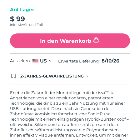
Auf Lager
$ 99
Inkl. MwSt. und Zoll
In den Warenkorb
8/10/26
US
Ausliefern:
Erwartete Lieferung:
2-JAHRES-GEWÄHRLEISTUNG
Mit deiner heutigen Bestellung registriere sich für
deine FOREO-Garantie. Das bedeutet: Falls du
innerhalb eines Jahres ab Kaufdatum Anlass zur
Erlebe die Zukunft der Mundpflege mit der issa™ 4.
Beanstandung deines FOREO-Produktes haben
Angetrieben von einer revolutionären, patentierten
solltest, bekommst du dieses Produkt von
Technologie, die dir bis zu ein Jahr Nutzung mit nur einer
FOREO gratis ersetzt.
USB-Ladung bietet. Diese nächste Generation der
Zahnbürste kombiniert fortschrittliche Sonic Pulse-
Technologie mit einem einzigartigen Hybrid-Bürstenkopf –
ultraweiche Silikonborsten außen schützen sanft dein
Zahnfleisch, während leistungsstarke Polymerborsten
innen effektiv Plaque entfernen. Entwickelt, um mit deiner