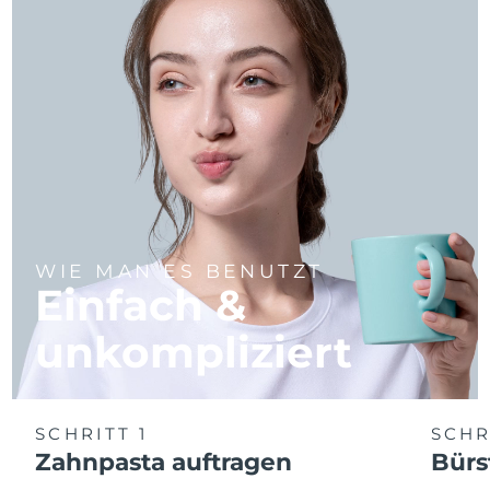
WIE MAN ES BENUTZT
Einfach &
unkompliziert
SCHRITT 1
SCHR
Zahnpasta auftragen
Bürs