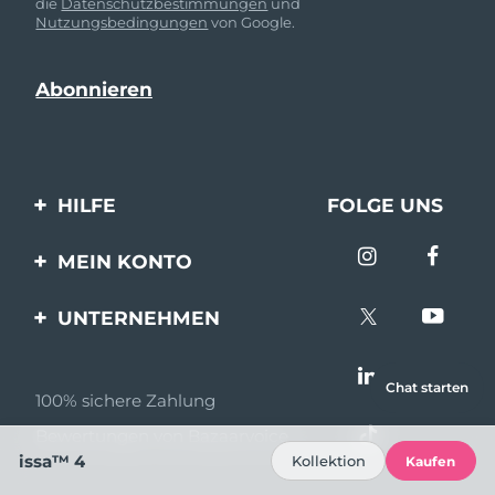
die
Datenschutzbestimmungen
und
Nutzungsbedingungen
von Google.
HILFE
FOLGE UNS
Kontaktiere uns
MEIN KONTO
Bestellungen & Versand
Produkt registrieren
UNTERNEHMEN
Garantie & Umtausch
Unterstützung
Über FOREO
Häufig gestellte Fragen
Chat starten
100% sichere Zahlung
Partnerprogramm
Batterie-informationen
Bewertungen von Bazaarvoice
Partner Nachrichten
issa™ 4
Kollektion
Kaufen
MYSA