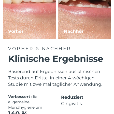
Erwartete Lieferung
Slowakei
09/08/2026
Erwartete Lieferung
Slowenien
09/08/2026
Vorher
Nachher
Erwartete Lieferung
Südafrika
17/08/2026
Erwartete Lieferung
VORHER & NACHHER
Südkorea
11/08/2026
Klinische Ergebnisse
Erwartete Lieferung
Spanien
09/08/2026
Basierend auf Ergebnissen aus klinischen
Tests durch Dritte, in einer 4-wöchigen
Erwartete Lieferung
Schweden
09/08/2026
Studie mit zweimal täglicher Anwendung.
Erwartete Lieferung
Schweiz
Verbessert
die
Reduziert
09/08/2026
allgemeine
Gingivitis.
Mundhygiene um
Erwartete Lieferung
Taiwan
140 %
14/08/2026