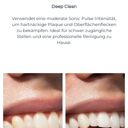
Deep Clean
Erwartete Lieferung
Puerto Rico
11/08/2026
Verwendet eine moderate Sonic Pulse-Intensität,
um hartnäckige Plaque und Oberflächenflecken
Erwartete Lieferung
Katar
zu bekämpfen. Ideal für schwer zugängliche
10/08/2026
Stellen und eine professionelle Reinigung zu
Hause.
Erwartete Lieferung
Réunion
14/08/2026
Erwartete Lieferung
Rumänien
09/08/2026
Erwartete Lieferung
Russland
17/08/2026
Erwartete Lieferung
Saudi-Arabien
10/08/2026
Erwartete Lieferung
Singapur
11/08/2026