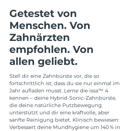
SCHWEDISCHE BEAUTY ROUTINE
Getestet von
Menschen. Von
Erwartete Lieferung
Australien
12/08/2026
Zahnärzten
Gesichtsreinigung
Gesichtsstraffung
Erwartete Lieferung
Österreich
LUNA™ 4 Set
BEAR™ 2 Set
empfohlen. Von
09/08/2026
Anti-aging massage
Microcurrent toning
allen geliebt.
Erwartete Lieferung
Bahrain
10/08/2026
Hydratisierung
Mundpflege
LUNA™ 4 Plus
BEAR™ 2 go
Stell dir eine Zahnbürste vor, die so
Erwartete Lieferung
Belgien
UFO™ 3 Set
issa™ 4
09/08/2026
Massage, LED heating
Microcurrent toning on-the-go
fortschrittlich ist, dass du sie nur einmal im
FAQ™ ANTI-AGING-BEHANDLUNG
Deep facial hydration
Hybrid silicone sonic toothbrush
Jahr aufladen musst. Lerne die issa™ 4
Erwartete Lieferung
Bermuda
kennen – deine Hybrid-Sonic-Zahnbürste,
15/08/2026
NEW
LUNA™ 4 Men
BEAR™ 2 eyes & lips
die deine natürliche Putzbewegung
UFO™ 3 LED
issa™ 4 plus
For men, anti-aging massage
Microcurrent line smoothing device
Bosnien und
unterstützt und dir eine kraftvolle, aber
Erwartete Lieferung
Near-infrared and red light therapy
Smart hybrid silicone sonic toothbrush
Herzegowina
12/08/2026
sanfte Reinigung bietet. Klinisch bewiesen:
device
Anti-aging
LED-Behandlungen
Verbessert deine Mundhygiene um 140 % in