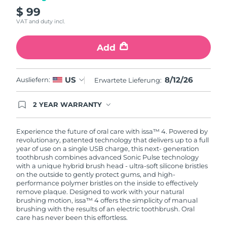
$ 99
VAT and duty incl.
Add
8/12/26
US
Ausliefern:
Erwartete Lieferung:
2 YEAR WARRANTY
Ordering today registers you for full FOREO
warranty coverage. This means if you experience
issues within 2-year of purchase, FOREO will
Experience the future of oral care with issa™ 4. Powered by
replace your product free of charge.
revolutionary, patented technology that delivers up to a full
year of use on a single USB charge, this next- generation
toothbrush combines advanced Sonic Pulse technology
with a unique hybrid brush head - ultra-soft silicone bristles
on the outside to gently protect gums, and high-
performance polymer bristles on the inside to effectively
remove plaque. Designed to work with your natural
brushing motion, issa™ 4 offers the simplicity of manual
brushing with the results of an electric toothbrush. Oral
care has never been this effortless.