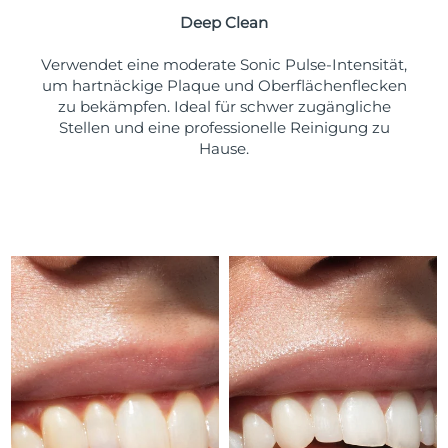
Taiwan
Erwartete Lieferung
8/15/26
Deep Clean
Thailand
Erwartete Lieferung
8/14/26
Verwendet eine moderate Sonic Pulse-Intensität,
um hartnäckige Plaque und Oberflächenflecken
Türkei
Erwartete Lieferung
8/11/26
zu bekämpfen. Ideal für schwer zugängliche
Stellen und eine professionelle Reinigung zu
Vereinigte Arabische
Hause.
Erwartete Lieferung
8/11/26
Emirate
Vereinigtes
Erwartete Lieferung
8/10/26
Königreich
Vereinigte Staaten
Erwartete Lieferung
8/11/26
Usbekistan
Erwartete Lieferung
8/15/26
Vietnam
Erwartete Lieferung
8/16/26