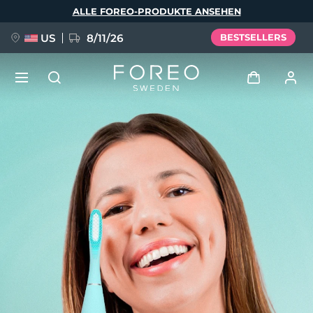
Direkt
ALLE FOREO-PRODUKTE ANSEHEN
zum
Inhalt
US
8/11/26
BESTSELLERS
NEU
Anmelden
Sprache
BREAKING NEWS
Benutzerkonto
English
Deutsch
Español
Meine Geräte
FAQ™ Pure Beauty-Tech Elixir
Français
Italiano
Português
Meine Bestellungen
Polski
Svenska
Русский
Türkçe
简体中文
繁體中文
Meine Adressen
issa™ Teeth Whitening Set
Meine Abonnements