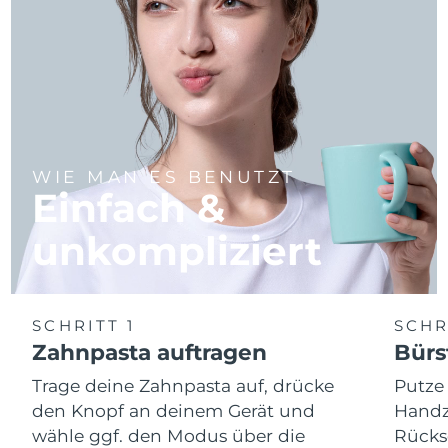
WIE MAN ES BENUTZT
Einfach &
unkompliziert
SCHRITT 1
SCHR
Zahnpasta auftragen
Bürs
Trage deine Zahnpasta auf, drücke
Putze
den Knopf an deinem Gerät und
Handz
wähle ggf. den Modus über die
Rücks