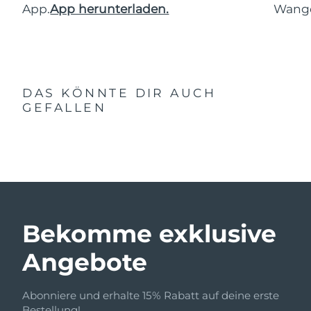
App.
App herunterladen.
Wang
DAS KÖNNTE DIR AUCH
GEFALLEN
Bekomme exklusive
Angebote
Abonniere und erhalte 15% Rabatt auf deine erste
Bestellung!