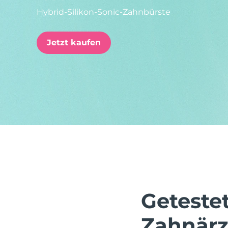
Hybrid-Silikon-Sonic-Zahnbürste
issa™ Teeth Whitening Set
Jetzt kaufen
FAQ™ Dual LED Panel
BELIEBT
Sonderangebote
Bestseller
Geteste
Zahnärz