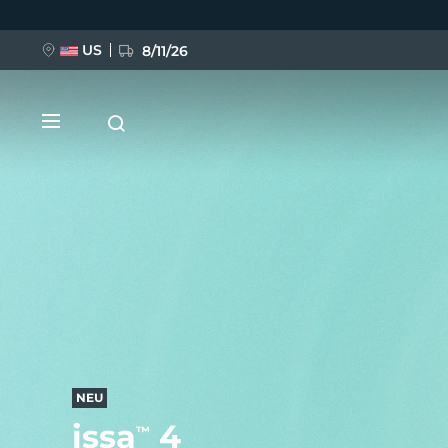
Direkt
zum
Inhalt
US
8/11/26
NEU
BREAKING NEWS
FAQ™ Pure Beauty-Tech Elixir
NEU
issa
4
™