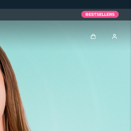
BESTSELLERS
Anmelden
Benutzerkonto
Meine Geräte
Meine Bestellungen
Meine Adressen
Meine Abonnements