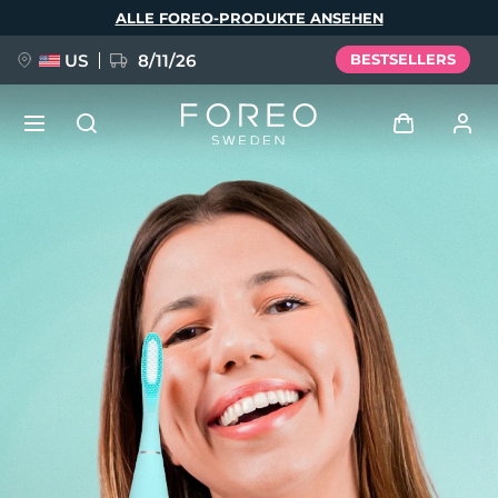
Direkt
ALLE FOREO-PRODUKTE ANSEHEN
zum
Inhalt
US
8/11/26
BESTSELLERS
NEU
Anmelden
Sprache
BREAKING NEWS
Benutzerkonto
English
Deutsch
Español
Meine Geräte
FAQ™ Pure Beauty-Tech Elixir
Français
Italiano
Português
Meine Bestellungen
Polski
Svenska
Русский
Türkçe
简体中文
繁體中文
Meine Adressen
issa™ Teeth Whitening Set
Meine Abonnements