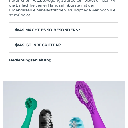
natürlichen Putzbewegung zu arbeiten, bietet dir issa™ 4
die Einfachheit einer Handzahnbürste mit den
Ergebnissen einer elektrischen. Mundpflege war noch nie
so mühelos.
WAS MACHT ES SO BESONDERS?
Klinisch bewiesen: Verbessert deine Mundhygiene in
nur einem Monat um 140 %.
WAS IST INBEGRIFFEN?
Entfernt 30 % mehr Plaque als deine gewöhnliche
issa™ 4
Handzahnbürste.
Bedienungsanleitung
USB-Ladekabel
Klinisch bewiesen, dass es Gingivitis reduziert.
Reiseetui
Der Hybrid-Bürstenkopf hält doppelt so lange – du
musst ihn nur alle 6 Monate ersetzen.
Schnellstartanleitung
3 Putzmodi: Deep Clean, Whitening & Sensitive – für
issa™ Handbuch
deine persönliche Routine.
Sonic Pulse-Technologie liefert 11.000 Pulsationen pro
Minute.
Greife über die FOREO For You App auf personalisierte
Putzmodi zu.