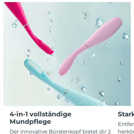
Advanced pore care essentials
For healthy hair
18% PAP
Kosmetik
Männer
Isle of Man
Erwartete Lieferung
8/12/26
Israel
Erwartete Lieferung
8/14/26
Italien
Erwartete Lieferung
8/10/26
Kaufe alles
Japan
Erwartete Lieferung
8/13/26
Jersey
Erwartete Lieferung
8/15/26
FOREO APP
Kasachstan
Erwartete Lieferung
8/12/26
ÜBER
Kuwait
Erwartete Lieferung
8/10/26
Lettland
Erwartete Lieferung
8/10/26
4-in-1 vollständige
Star
Mundpflege
Entfe
Libanon
Erwartete Lieferung
8/11/26
Der innovative Bürstenkopf bietet dir 2
herkö