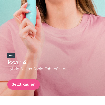
Versandland
Vereinigte Staaten
Erwartete Lieferung
8/11/26
FAQ™ Dual LED Panel
Vereinigtes
Erwartete Lieferung
8/10/26
Königreich
BELIEBT
Spanien
Erwartete Lieferung
8/10/26
Australien
Erwartete Lieferung
8/13/26
NEU
issa
4
™
Sonderangebote
Bestseller
Frankreich
Erwartete Lieferung
8/10/26
Hybrid-Silikon-Sonic-Zahnbürste
Deutschland
Erwartete Lieferung
8/10/26
Jetzt kaufen
Kanada
Erwartete Lieferung
8/14/26
Rot-Lichttherapie