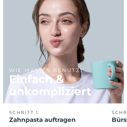
WIE MAN ES BENUTZT
Einfach &
unkompliziert
SCHRITT 1
SCHR
Zahnpasta auftragen
Bürs