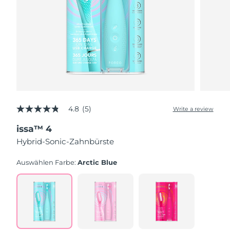
4.8
(5)
Write a review
4.8
out
issa™ 4
of
5
Hybrid-Sonic-Zahnbürste
stars,
average
rating
Auswählen Farbe:
Arctic Blue
value.
Read
5
Reviews.
Same
page
link.