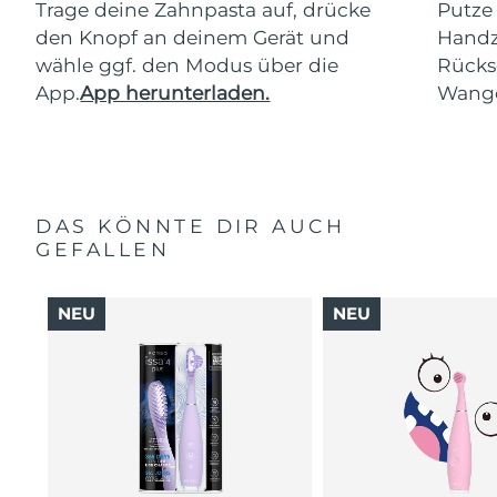
Trage deine Zahnpasta auf, drücke
Putze
den Knopf an deinem Gerät und
Handz
wähle ggf. den Modus über die
Rücks
App.
App herunterladen.
Wang
DAS KÖNNTE DIR AUCH
GEFALLEN
NEU
NEU