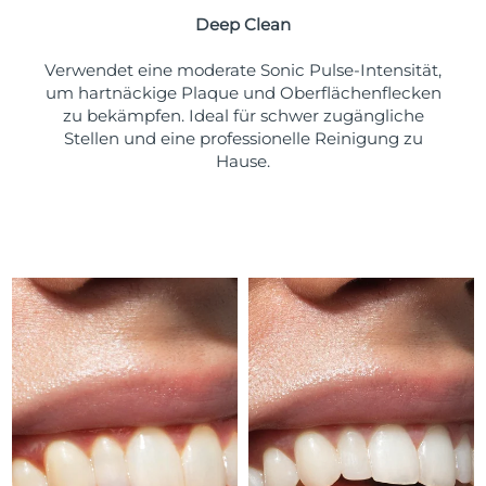
Taiwan
Erwartete Lieferung
8/16/26
Deep Clean
Thailand
Erwartete Lieferung
8/15/26
Verwendet eine moderate Sonic Pulse-Intensität,
um hartnäckige Plaque und Oberflächenflecken
Türkei
Erwartete Lieferung
8/12/26
zu bekämpfen. Ideal für schwer zugängliche
Stellen und eine professionelle Reinigung zu
Vereinigte Arabische
Hause.
Erwartete Lieferung
8/12/26
Emirate
Vereinigtes
Erwartete Lieferung
8/11/26
Königreich
Vereinigte Staaten
Erwartete Lieferung
8/12/26
Usbekistan
Erwartete Lieferung
8/16/26
Vietnam
Erwartete Lieferung
8/17/26