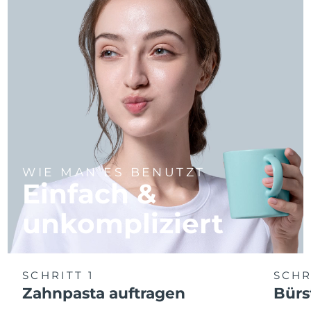
WIE MAN ES BENUTZT
Einfach &
unkompliziert
SCHRITT 1
SCHR
Zahnpasta auftragen
Bürs