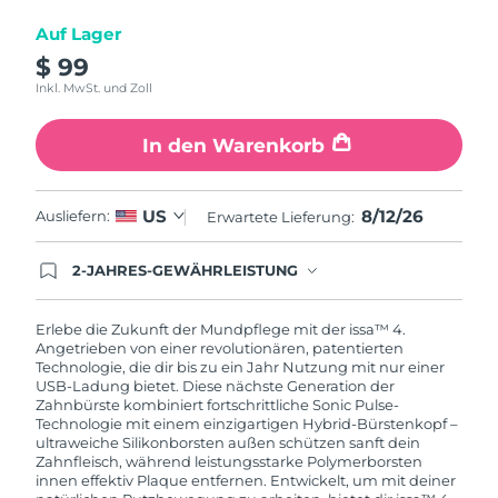
Auf Lager
$ 99
Inkl. MwSt. und Zoll
In den Warenkorb
8/12/26
US
Ausliefern:
Erwartete Lieferung:
2-JAHRES-GEWÄHRLEISTUNG
Mit deiner heutigen Bestellung registriere sich für
deine FOREO-Garantie. Das bedeutet: Falls du
innerhalb eines Jahres ab Kaufdatum Anlass zur
Erlebe die Zukunft der Mundpflege mit der issa™ 4.
Beanstandung deines FOREO-Produktes haben
Angetrieben von einer revolutionären, patentierten
solltest, bekommst du dieses Produkt von
Technologie, die dir bis zu ein Jahr Nutzung mit nur einer
FOREO gratis ersetzt.
USB-Ladung bietet. Diese nächste Generation der
Zahnbürste kombiniert fortschrittliche Sonic Pulse-
Technologie mit einem einzigartigen Hybrid-Bürstenkopf –
ultraweiche Silikonborsten außen schützen sanft dein
Zahnfleisch, während leistungsstarke Polymerborsten
innen effektiv Plaque entfernen. Entwickelt, um mit deiner