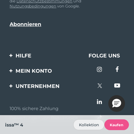
die
Datenschutzbestimmungen
und
Nutzungsbedingungen
von Google.
HILFE
FOLGE UNS
Kontaktiere uns
MEIN KONTO
Bestellungen & Versand
Produkt registrieren
UNTERNEHMEN
Garantie & Umtausch
Unterstützung
Über FOREO
Häufig gestellte Fragen
100% sichere Zahlung
Partnerprogramm
Batterie-informationen
Bewertungen von Bazaarvoice
Partner Nachrichten
issa™ 4
Kollektion
Kaufen
MYSA