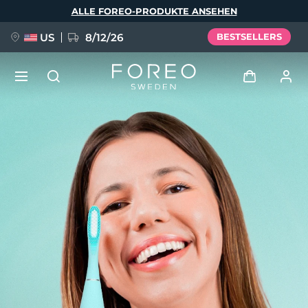
Direkt
ALLE FOREO-PRODUKTE ANSEHEN
zum
Inhalt
US
8/12/26
BESTSELLERS
NEU
Anmelden
Sprache
BREAKING NEWS
Benutzerkonto
English
Deutsch
Español
Meine Geräte
FAQ™ Pure Beauty-Tech Elixir
Français
Italiano
Português
Meine Bestellungen
Polski
Svenska
Русский
Türkçe
简体中文
繁體中文
Meine Adressen
issa™ Teeth Whitening Set
Meine Abonnements