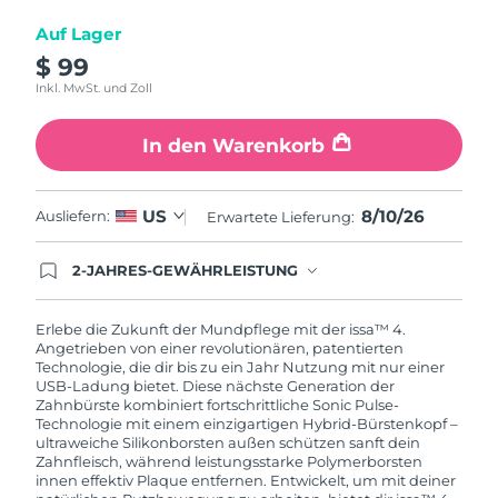
Auf Lager
$ 99
Inkl. MwSt. und Zoll
In den Warenkorb
8/10/26
US
Ausliefern:
Erwartete Lieferung:
2-JAHRES-GEWÄHRLEISTUNG
Mit deiner heutigen Bestellung registriere sich für
deine FOREO-Garantie. Das bedeutet: Falls du
innerhalb eines Jahres ab Kaufdatum Anlass zur
Erlebe die Zukunft der Mundpflege mit der issa™ 4.
Beanstandung deines FOREO-Produktes haben
Angetrieben von einer revolutionären, patentierten
solltest, bekommst du dieses Produkt von
Technologie, die dir bis zu ein Jahr Nutzung mit nur einer
FOREO gratis ersetzt.
USB-Ladung bietet. Diese nächste Generation der
Zahnbürste kombiniert fortschrittliche Sonic Pulse-
Technologie mit einem einzigartigen Hybrid-Bürstenkopf –
ultraweiche Silikonborsten außen schützen sanft dein
Zahnfleisch, während leistungsstarke Polymerborsten
innen effektiv Plaque entfernen. Entwickelt, um mit deiner