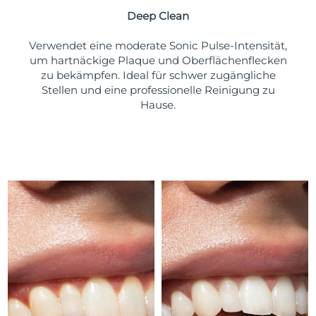
Taiwan
Erwartete Lieferung
8/14/26
Deep Clean
Thailand
Erwartete Lieferung
8/13/26
Verwendet eine moderate Sonic Pulse-Intensität,
um hartnäckige Plaque und Oberflächenflecken
Türkei
Erwartete Lieferung
8/10/26
zu bekämpfen. Ideal für schwer zugängliche
Stellen und eine professionelle Reinigung zu
Vereinigte Arabische
Hause.
Erwartete Lieferung
8/10/26
Emirate
Vereinigtes
Erwartete Lieferung
8/9/26
Königreich
Vereinigte Staaten
Erwartete Lieferung
8/10/26
Usbekistan
Erwartete Lieferung
8/14/26
Vietnam
Erwartete Lieferung
8/15/26