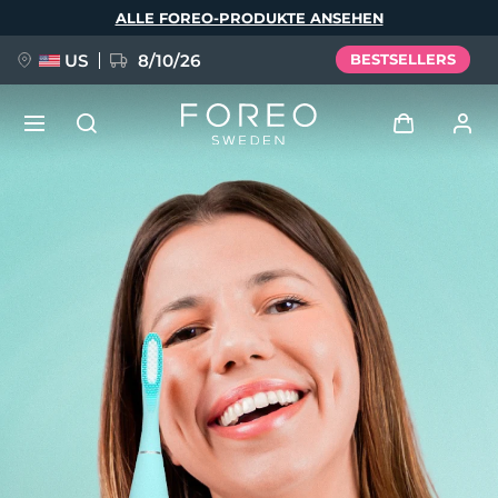
Direkt
ALLE FOREO-PRODUKTE ANSEHEN
zum
Inhalt
US
8/10/26
BESTSELLERS
NEU
Anmelden
Sprache
BREAKING NEWS
Benutzerkonto
English
Deutsch
Español
Meine Geräte
FAQ™ Pure Beauty-Tech Elixir
Français
Italiano
Português
Meine Bestellungen
Polski
Svenska
Русский
Türkçe
简体中文
繁體中文
Meine Adressen
issa™ Teeth Whitening Set
Meine Abonnements