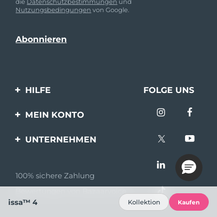
die
Datenschutzbestimmungen
und
Nutzungsbedingungen
von Google.
HILFE
FOLGE UNS
Kontaktiere uns
MEIN KONTO
Bestellungen & Versand
Produkt registrieren
UNTERNEHMEN
Garantie & Umtausch
Unterstützung
Über FOREO
Häufig gestellte Fragen
100% sichere Zahlung
Partnerprogramm
Batterie-informationen
Bewertungen von Bazaarvoice
Partner Nachrichten
issa™ 4
Kollektion
Kaufen
MYSA