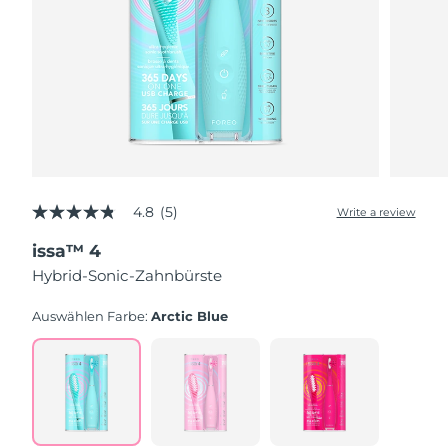
4.8
(5)
Write a review
4.8
out
issa™ 4
of
5
Hybrid-Sonic-Zahnbürste
stars,
average
rating
Auswählen Farbe:
Arctic Blue
value.
Read
5
Reviews.
Same
page
link.