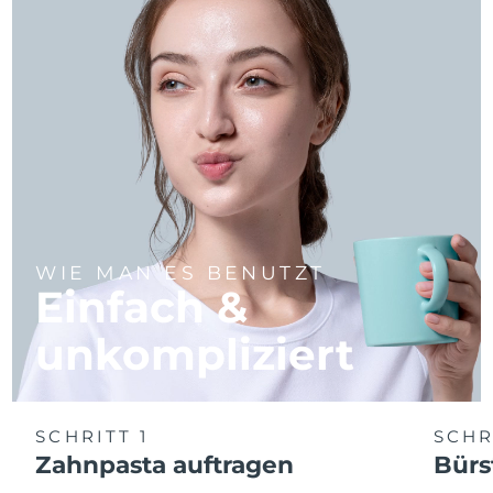
WIE MAN ES BENUTZT
Einfach &
unkompliziert
SCHRITT 1
SCHR
Zahnpasta auftragen
Bürs