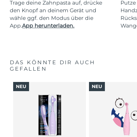
Trage deine Zahnpasta auf, drücke
Putze
den Knopf an deinem Gerät und
Handz
wähle ggf. den Modus über die
Rücks
App.
App herunterladen.
Wang
DAS KÖNNTE DIR AUCH
GEFALLEN
NEU
NEU