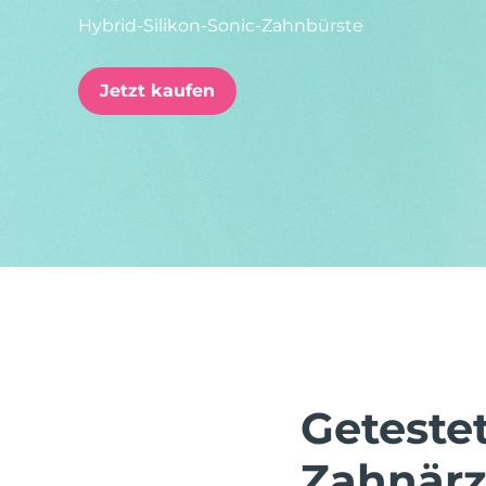
Hybrid-Silikon-Sonic-Zahnbürste
issa™ Teeth Whitening Set
Jetzt kaufen
FAQ™ Dual LED Panel
BELIEBT
Sonderangebote
Bestseller
Geteste
Zahnärz