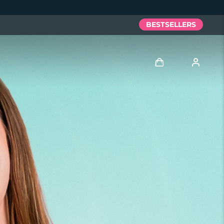
BESTSELLERS
Anmelden
Benutzerkonto
Meine Geräte
Meine Bestellungen
Meine Adressen
Meine Abonnements