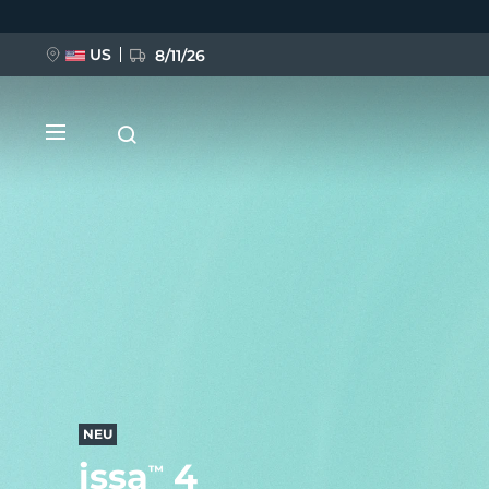
Direkt
zum
Inhalt
US
8/11/26
NEU
BREAKING NEWS
FAQ™ Pure Beauty-Tech Elixir
NEU
issa
4
™