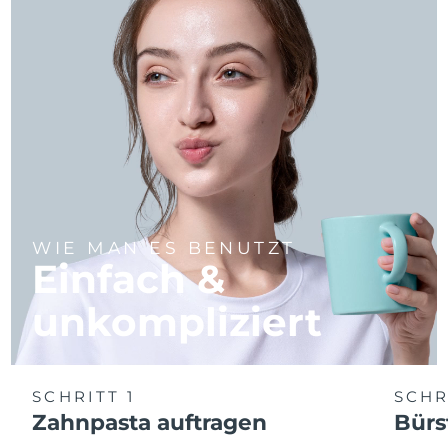
WIE MAN ES BENUTZT
Einfach &
unkompliziert
SCHRITT 1
SCHR
Zahnpasta auftragen
Bürs