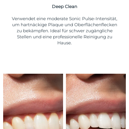
Taiwan
Erwartete Lieferung
8/12/26
Deep Clean
Thailand
Erwartete Lieferung
8/11/26
Verwendet eine moderate Sonic Pulse-Intensität,
um hartnäckige Plaque und Oberflächenflecken
Türkei
Erwartete Lieferung
8/8/26
zu bekämpfen. Ideal für schwer zugängliche
Stellen und eine professionelle Reinigung zu
Vereinigte Arabische
Hause.
Erwartete Lieferung
8/8/26
Emirate
Vereinigtes
Erwartete Lieferung
8/7/26
Königreich
Vereinigte Staaten
Erwartete Lieferung
8/8/26
Usbekistan
Erwartete Lieferung
8/12/26
Vietnam
Erwartete Lieferung
8/13/26