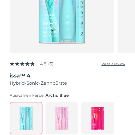
4.8
(5)
Write a review
4.8
out
issa™ 4
of
5
Hybrid-Sonic-Zahnbürste
stars,
average
rating
Auswählen Farbe:
Arctic Blue
value.
Read
5
Reviews.
Same
page
link.