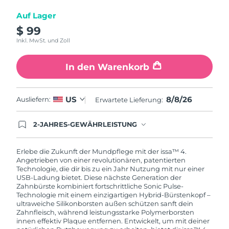
Auf Lager
$ 99
Inkl. MwSt. und Zoll
In den Warenkorb
8/8/26
US
Ausliefern:
Erwartete Lieferung:
2-JAHRES-GEWÄHRLEISTUNG
Mit deiner heutigen Bestellung registriere sich für
deine FOREO-Garantie. Das bedeutet: Falls du
innerhalb eines Jahres ab Kaufdatum Anlass zur
Erlebe die Zukunft der Mundpflege mit der issa™ 4.
Beanstandung deines FOREO-Produktes haben
Angetrieben von einer revolutionären, patentierten
solltest, bekommst du dieses Produkt von
Technologie, die dir bis zu ein Jahr Nutzung mit nur einer
FOREO gratis ersetzt.
USB-Ladung bietet. Diese nächste Generation der
Zahnbürste kombiniert fortschrittliche Sonic Pulse-
Technologie mit einem einzigartigen Hybrid-Bürstenkopf –
ultraweiche Silikonborsten außen schützen sanft dein
Zahnfleisch, während leistungsstarke Polymerborsten
innen effektiv Plaque entfernen. Entwickelt, um mit deiner