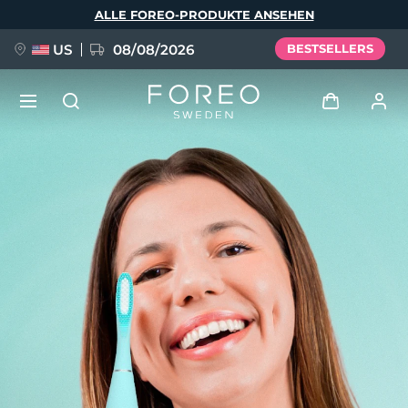
Direkt
ALLE FOREO-PRODUKTE ANSEHEN
zum
Inhalt
US
08/08/2026
BESTSELLERS
NEU
Anmelden
Sprache
BREAKING NEWS
Benutzerkonto
English
Deutsch
Español
Meine Geräte
FAQ™ Pure Beauty-Tech Elixir
Français
Italiano
Português
Meine Bestellungen
Polski
Svenska
Русский
Türkçe
简体中文
繁體中文
Meine Adressen
issa™ Teeth Whitening Set
Meine Abonnements