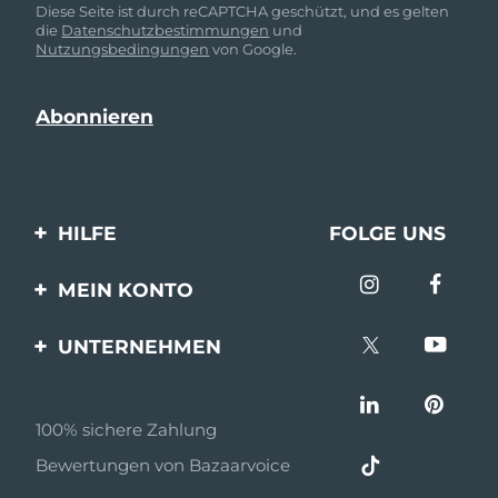
Diese Seite ist durch reCAPTCHA geschützt, und es gelten
die
Datenschutzbestimmungen
und
Nutzungsbedingungen
von Google.
HILFE
FOLGE UNS
Kontaktiere uns
MEIN KONTO
Bestellungen & Versand
Produkt registrieren
UNTERNEHMEN
Garantie & Umtausch
Unterstützung
Über FOREO
Häufig gestellte Fragen
100% sichere Zahlung
Partnerprogramm
Batterie-informationen
Bewertungen von Bazaarvoice
Partner Nachrichten