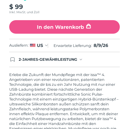
$ 99
Inkl. MwSt. und Zoll
In den Warenkorb
8/9/26
US
Ausliefern:
Erwartete Lieferung:
2-JAHRES-GEWÄHRLEISTUNG
Mit deiner heutigen Bestellung registriere sich für
deine FOREO-Garantie. Das bedeutet: Falls du
innerhalb eines Jahres ab Kaufdatum Anlass zur
Erlebe die Zukunft der Mundpflege mit der issa™ 4.
Beanstandung deines FOREO-Produktes haben
Angetrieben von einer revolutionären, patentierten
solltest, bekommst du dieses Produkt von
Technologie, die dir bis zu ein Jahr Nutzung mit nur einer
FOREO gratis ersetzt.
USB-Ladung bietet. Diese nächste Generation der
Zahnbürste kombiniert fortschrittliche Sonic Pulse-
Technologie mit einem einzigartigen Hybrid-Bürstenkopf –
ultraweiche Silikonborsten außen schützen sanft dein
Zahnfleisch, während leistungsstarke Polymerborsten
innen effektiv Plaque entfernen. Entwickelt, um mit deiner
natürlichen Putzbewegung zu arbeiten, bietet dir issa™ 4
die Einfachheit einer Handzahnbürste mit den
Ergebnissen einer elektrischen. Mundpflege war noch nie