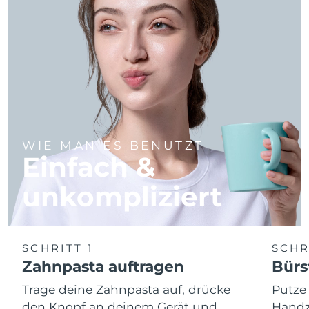
WIE MAN ES BENUTZT
Einfach &
unkompliziert
SCHRITT 1
SCHR
Zahnpasta auftragen
Bürs
Trage deine Zahnpasta auf, drücke
Putze
den Knopf an deinem Gerät und
Handz