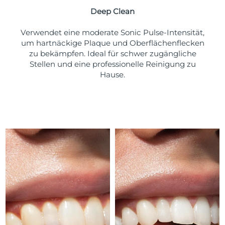
Taiwan
Erwartete Lieferung
8/13/26
Deep Clean
Thailand
Erwartete Lieferung
8/12/26
Verwendet eine moderate Sonic Pulse-Intensität,
um hartnäckige Plaque und Oberflächenflecken
Türkei
Erwartete Lieferung
8/9/26
zu bekämpfen. Ideal für schwer zugängliche
Stellen und eine professionelle Reinigung zu
Vereinigte Arabische
Hause.
Erwartete Lieferung
8/9/26
Emirate
Vereinigtes
Erwartete Lieferung
8/8/26
Königreich
Vereinigte Staaten
Erwartete Lieferung
8/9/26
Usbekistan
Erwartete Lieferung
8/13/26
Vietnam
Erwartete Lieferung
8/14/26