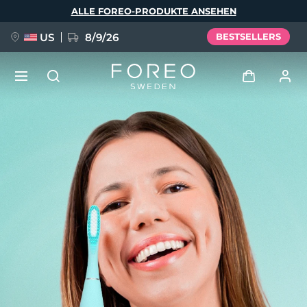
Direkt
ALLE FOREO-PRODUKTE ANSEHEN
zum
Inhalt
US
8/9/26
BESTSELLERS
NEU
Anmelden
Sprache
BREAKING NEWS
Benutzerkonto
English
Deutsch
Español
Meine Geräte
FAQ™ Pure Beauty-Tech Elixir
Français
Italiano
Português
Meine Bestellungen
Polski
Svenska
Русский
Türkçe
简体中文
繁體中文
Meine Adressen
issa™ Teeth Whitening Set
Meine Abonnements