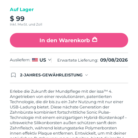
Auf Lager
$ 99
Inkl. MwSt. und Zoll
In den Warenkorb
09/08/2026
US
Ausliefern:
Erwartete Lieferung:
2-JAHRES-GEWÄHRLEISTUNG
Mit deiner heutigen Bestellung registriere sich für
deine FOREO-Garantie. Das bedeutet: Falls du
innerhalb eines Jahres ab Kaufdatum Anlass zur
Erlebe die Zukunft der Mundpflege mit der issa™ 4.
Beanstandung deines FOREO-Produktes haben
Angetrieben von einer revolutionären, patentierten
solltest, bekommst du dieses Produkt von
Technologie, die dir bis zu ein Jahr Nutzung mit nur einer
FOREO gratis ersetzt.
USB-Ladung bietet. Diese nächste Generation der
Zahnbürste kombiniert fortschrittliche Sonic Pulse-
Technologie mit einem einzigartigen Hybrid-Bürstenkopf –
ultraweiche Silikonborsten außen schützen sanft dein
Zahnfleisch, während leistungsstarke Polymerborsten
innen effektiv Plaque entfernen. Entwickelt, um mit deiner