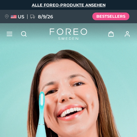
Direkt
ALLE FOREO-PRODUKTE ANSEHEN
zum
Inhalt
US
8/9/26
BESTSELLERS
NEU
Anmelden
Sprache
BREAKING NEWS
Benutzerkonto
English
Deutsch
Español
Meine Geräte
FAQ™ Pure Beauty-Tech Elixir
Français
Italiano
Português
Meine Bestellungen
Polski
Svenska
Русский
Türkçe
简体中文
繁體中文
Meine Adressen
issa™ Teeth Whitening Set
Meine Abonnements