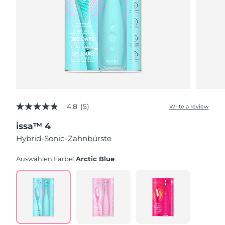
4.8
(5)
Write a review
4.8
out
issa™ 4
of
5
Hybrid-Sonic-Zahnbürste
stars,
average
rating
Auswählen Farbe:
Arctic Blue
value.
Read
5
Reviews.
Same
page
link.