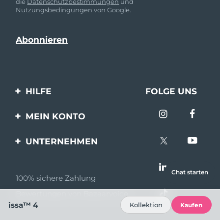
die
Datenschutzbestimmungen
und
Nutzungsbedingungen
von Google.
HILFE
FOLGE UNS
Kontaktiere uns
MEIN KONTO
Bestellungen & Versand
Produkt registrieren
UNTERNEHMEN
Garantie & Umtausch
Unterstützung
Über FOREO
Häufig gestellte Fragen
Chat starten
100% sichere Zahlung
Partnerprogramm
Batterie-informationen
Bewertungen von Bazaarvoice
Partner Nachrichten
issa™ 4
Kollektion
Kaufen
MYSA