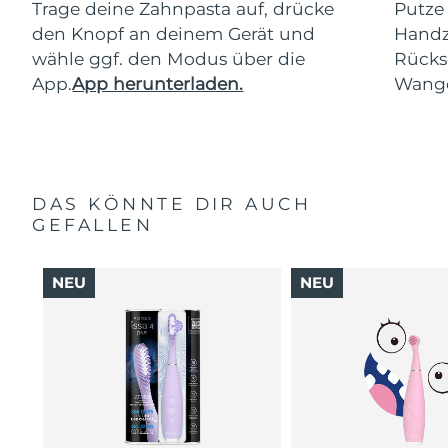
Trage deine Zahnpasta auf, drücke
Putze
den Knopf an deinem Gerät und
Handz
wähle ggf. den Modus über die
Rücks
App.
App herunterladen.
Wang
DAS KÖNNTE DIR AUCH
GEFALLEN
NEU
NEU