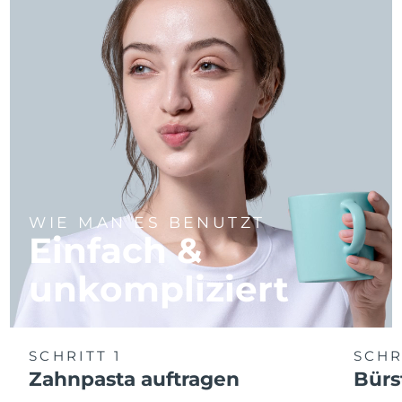
WIE MAN ES BENUTZT
Einfach &
unkompliziert
SCHRITT 1
SCHR
Zahnpasta auftragen
Bürs