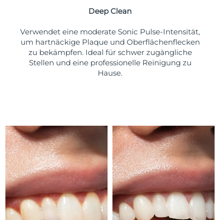
Taiwan
Erwartete Lieferung
8/13/26
Deep Clean
Thailand
Erwartete Lieferung
8/12/26
Verwendet eine moderate Sonic Pulse-Intensität,
um hartnäckige Plaque und Oberflächenflecken
Türkei
Erwartete Lieferung
8/9/26
zu bekämpfen. Ideal für schwer zugängliche
Stellen und eine professionelle Reinigung zu
Vereinigte Arabische
Hause.
Erwartete Lieferung
8/9/26
Emirate
Vereinigtes
Erwartete Lieferung
8/8/26
Königreich
Vereinigte Staaten
Erwartete Lieferung
8/9/26
Usbekistan
Erwartete Lieferung
8/13/26
Vietnam
Erwartete Lieferung
8/14/26