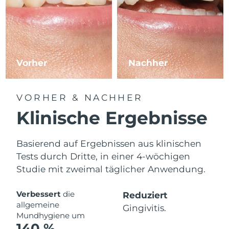
Erwartete Lieferung
Slowakei
12/08/2026
Erwartete Lieferung
Slowenien
12/08/2026
Vorher
Nachher
Erwartete Lieferung
Südafrika
20/08/2026
Erwartete Lieferung
VORHER & NACHHER
Südkorea
14/08/2026
Klinische Ergebnisse
Erwartete Lieferung
Spanien
12/08/2026
Basierend auf Ergebnissen aus klinischen
Tests durch Dritte, in einer 4-wöchigen
Erwartete Lieferung
Schweden
12/08/2026
Studie mit zweimal täglicher Anwendung.
Erwartete Lieferung
Schweiz
Verbessert
die
Reduziert
12/08/2026
allgemeine
Gingivitis.
Mundhygiene um
Erwartete Lieferung
Taiwan
140 %
17/08/2026