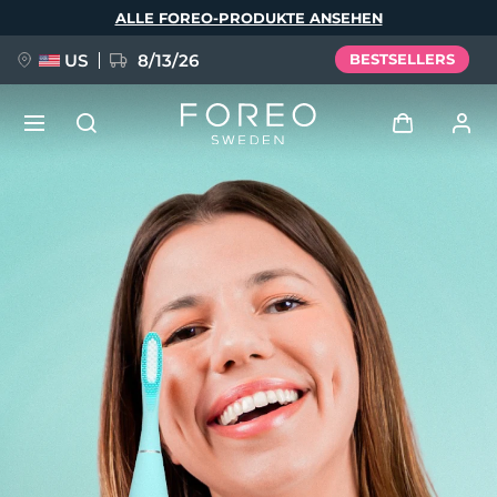
Direkt
ALLE FOREO-PRODUKTE ANSEHEN
zum
Inhalt
US
8/13/26
BESTSELLERS
NEU
Anmelden
Sprache
BREAKING NEWS
Benutzerkonto
English
Deutsch
Español
Meine Geräte
FAQ™ Pure Beauty-Tech Elixir
Français
Italiano
Português
Meine Bestellungen
Polski
Svenska
Русский
Türkçe
简体中文
繁體中文
Meine Adressen
issa™ Teeth Whitening Set
Meine Abonnements