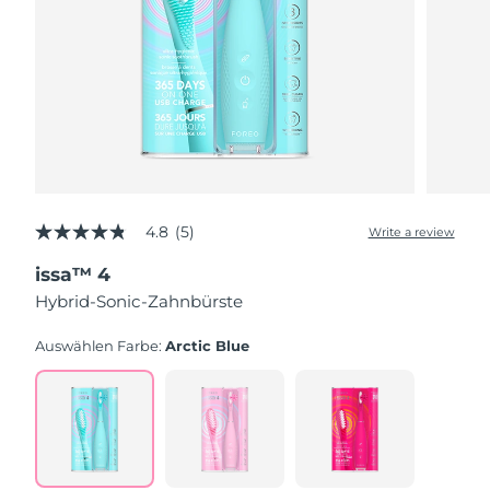
4.8
(5)
Write a review
4.8
out
issa™ 4
of
5
Hybrid-Sonic-Zahnbürste
stars,
average
rating
Auswählen Farbe:
Arctic Blue
value.
Read
5
Reviews.
Same
page
link.