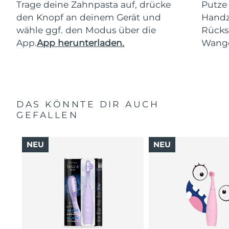
Trage deine Zahnpasta auf, drücke
Putze
den Knopf an deinem Gerät und
Handz
wähle ggf. den Modus über die
Rücks
App.
App herunterladen.
Wang
DAS KÖNNTE DIR AUCH
GEFALLEN
NEU
NEU