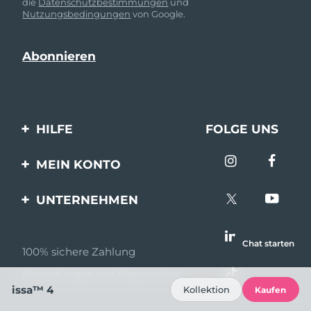
die
Datenschutzbestimmungen
und
Nutzungsbedingungen
von Google.
HILFE
FOLGE UNS
Kontaktiere uns
MEIN KONTO
Bestellungen & Versand
Produkt registrieren
UNTERNEHMEN
Garantie & Umtausch
Unterstützung
Über FOREO
Häufig gestellte Fragen
Chat starten
100% sichere Zahlung
Partnerprogramm
Batterie-informationen
Bewertungen von Bazaarvoice
Partner Nachrichten
issa™ 4
Kollektion
Kaufen
MYSA