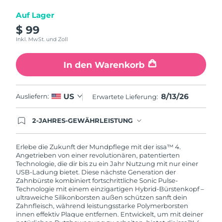
Auf Lager
$ 99
Inkl. MwSt. und Zoll
In den Warenkorb
8/13/26
US
Ausliefern:
Erwartete Lieferung:
2-JAHRES-GEWÄHRLEISTUNG
Mit deiner heutigen Bestellung registriere sich für
deine FOREO-Garantie. Das bedeutet: Falls du
innerhalb eines Jahres ab Kaufdatum Anlass zur
Erlebe die Zukunft der Mundpflege mit der issa™ 4.
Beanstandung deines FOREO-Produktes haben
Angetrieben von einer revolutionären, patentierten
solltest, bekommst du dieses Produkt von
Technologie, die dir bis zu ein Jahr Nutzung mit nur einer
FOREO gratis ersetzt.
USB-Ladung bietet. Diese nächste Generation der
Zahnbürste kombiniert fortschrittliche Sonic Pulse-
Technologie mit einem einzigartigen Hybrid-Bürstenkopf –
ultraweiche Silikonborsten außen schützen sanft dein
Zahnfleisch, während leistungsstarke Polymerborsten
innen effektiv Plaque entfernen. Entwickelt, um mit deiner