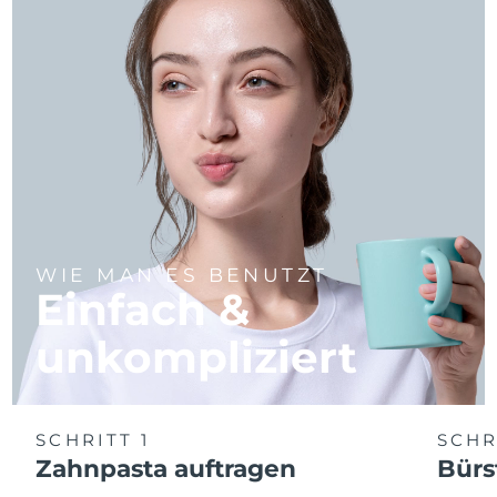
WIE MAN ES BENUTZT
Einfach &
unkompliziert
SCHRITT 1
SCHR
Zahnpasta auftragen
Bürs