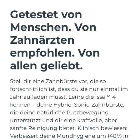
SCHWEDISCHE BEAUTY ROUTINE
Getestet von
Menschen. Von
Erwartete Lieferung
Australien
15/08/2026
Zahnärzten
Gesichtsreinigung
Gesichtsstraffung
Erwartete Lieferung
Österreich
LUNA™ 4 Set
BEAR™ 2 Set
empfohlen. Von
12/08/2026
Anti-aging massage
Microcurrent toning
allen geliebt.
Erwartete Lieferung
Bahrain
13/08/2026
Hydratisierung
Mundpflege
LUNA™ 4 Plus
BEAR™ 2 go
Stell dir eine Zahnbürste vor, die so
Erwartete Lieferung
Belgien
UFO™ 3 Set
issa™ 4
12/08/2026
Massage, LED heating
Microcurrent toning on-the-go
fortschrittlich ist, dass du sie nur einmal im
FAQ™ ANTI-AGING-BEHANDLUNG
Deep facial hydration
Hybrid silicone sonic toothbrush
Jahr aufladen musst. Lerne die issa™ 4
Erwartete Lieferung
Bermuda
kennen – deine Hybrid-Sonic-Zahnbürste,
18/08/2026
NEW
LUNA™ 4 Men
BEAR™ 2 eyes & lips
die deine natürliche Putzbewegung
UFO™ 3 LED
issa™ 4 plus
For men, anti-aging massage
Microcurrent line smoothing device
Bosnien und
unterstützt und dir eine kraftvolle, aber
Erwartete Lieferung
Near-infrared and red light therapy
Smart hybrid silicone sonic toothbrush
Herzegowina
15/08/2026
sanfte Reinigung bietet. Klinisch bewiesen:
device
Anti-aging
LED-Behandlungen
Verbessert deine Mundhygiene um 140 % in