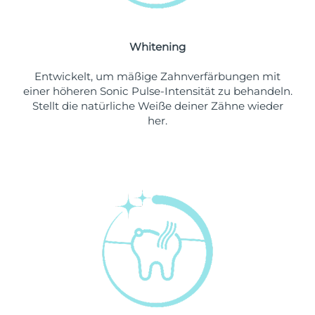
Erwartete Lieferung
Libanon
13/08/2026
Whitening
Erwartete Lieferung
Litauen
12/08/2026
Entwickelt, um mäßige Zahnverfärbungen mit
einer höheren Sonic Pulse-Intensität zu behandeln.
Erwartete Lieferung
Stellt die natürliche Weiße deiner Zähne wieder
Luxemburg
12/08/2026
her.
Sonderverwaltungsregion
Erwartete Lieferung
Macau
14/08/2026
Erwartete Lieferung
Malaysia
15/08/2026
Erwartete Lieferung
Malta
12/08/2026
Erwartete Lieferung
Mexiko
16/08/2026