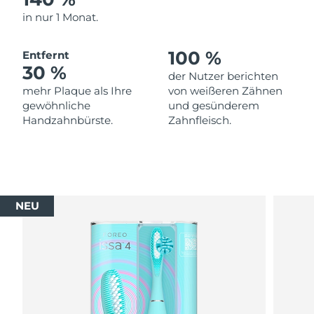
in nur 1 Monat.
Erwartete Lieferung
Thailand
16/08/2026
100 %
Entfernt
30 %
Erwartete Lieferung
Türkei
der Nutzer berichten
13/08/2026
mehr Plaque als Ihre
von weißeren Zähnen
gewöhnliche
und gesünderem
Vereinigte Arabische
Erwartete Lieferung
Handzahnbürste.
Zahnfleisch.
Emirate
13/08/2026
Vereinigtes
Erwartete Lieferung
Königreich
12/08/2026
NEU
Erwartete Lieferung
Vereinigte Staaten
13/08/2026
Erwartete Lieferung
Usbekistan
17/08/2026
Erwartete Lieferung
Vietnam
18/08/2026