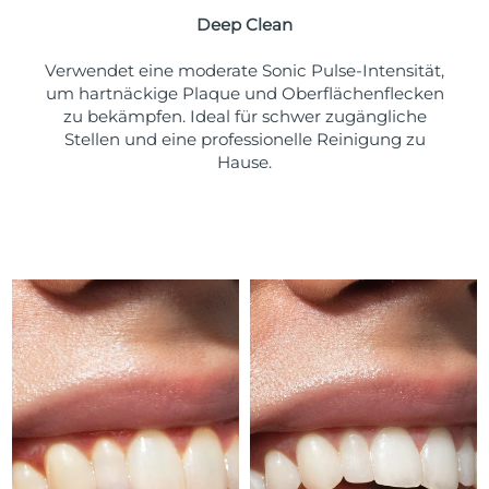
Deep Clean
Erwartete Lieferung
Puerto Rico
14/08/2026
Verwendet eine moderate Sonic Pulse-Intensität,
um hartnäckige Plaque und Oberflächenflecken
Erwartete Lieferung
Katar
zu bekämpfen. Ideal für schwer zugängliche
13/08/2026
Stellen und eine professionelle Reinigung zu
Hause.
Erwartete Lieferung
Réunion
17/08/2026
Erwartete Lieferung
Rumänien
12/08/2026
Erwartete Lieferung
Russland
20/08/2026
Erwartete Lieferung
Saudi-Arabien
13/08/2026
Erwartete Lieferung
Singapur
14/08/2026