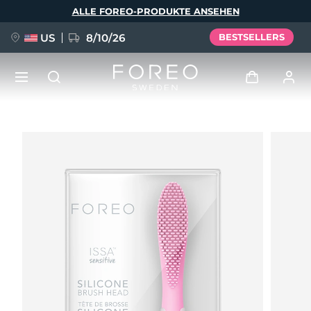
Direkt
ALLE FOREO-PRODUKTE ANSEHEN
zum
Inhalt
US
8/10/26
BESTSELLERS
NEU
Anmelden
Sprache
BREAKING NEWS
Benutzerkonto
English
Deutsch
Español
Meine Geräte
FAQ™ Pure Beauty-Tech Elixir
Français
Italiano
Português
Meine Bestellungen
Polski
Svenska
Русский
Türkçe
简体中文
繁體中文
Meine Adressen
issa™ Teeth Whitening Set
Meine Abonnements