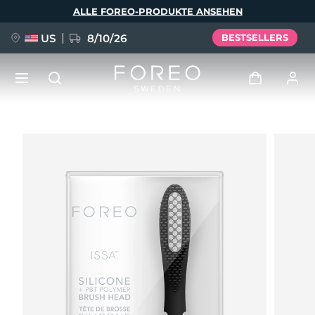
Direkt
ALLE FOREO-PRODUKTE ANSEHEN
zum
Inhalt
US
8/10/26
BESTSELLERS
NEU
Anmelden
Sprache
BREAKING NEWS
Benutzerkonto
English
Deutsch
Español
Meine Geräte
FAQ™ Pure Beauty-Tech Elixir
Français
Italiano
Português
Meine Bestellungen
Polski
Svenska
Русский
Türkçe
简体中文
繁體中文
Meine Adressen
issa™ Teeth Whitening Set
Meine Abonnements