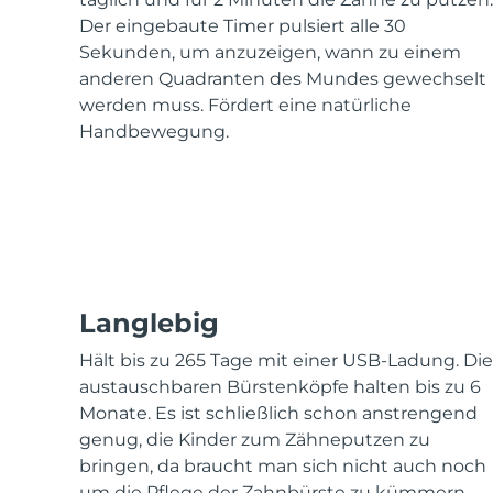
KIWI™ skincare
All acne treatment devices
All revitalizing eye massagers
Serum
issa™ Teeth Whitening Gel
Der eingebaute Timer pulsiert alle 30
Advanced pore care essentials
For healthy hair
18% PAP
Sekunden, um anzuzeigen, wann zu einem
anderen Quadranten des Mundes gewechselt
Kosmetik
Männer
werden muss. Fördert eine natürliche
Handbewegung.
Kaufe alles
FOREO APP
Langlebig
Hält bis zu 265 Tage mit einer USB-Ladung. Die
ÜBER
austauschbaren Bürstenköpfe halten bis zu 6
Monate. Es ist schließlich schon anstrengend
genug, die Kinder zum Zähneputzen zu
bringen, da braucht man sich nicht auch noch
um die Pflege der Zahnbürste zu kümmern.