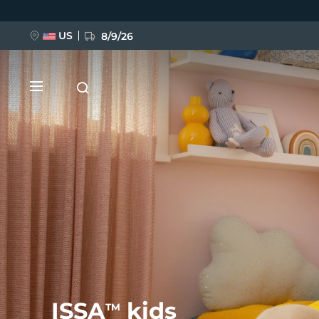
Direkt
zum
Inhalt
US
8/9/26
NEU
BREAKING NEWS
FAQ™ Pure Beauty-Tech Elixir
ISSA
kids
TM