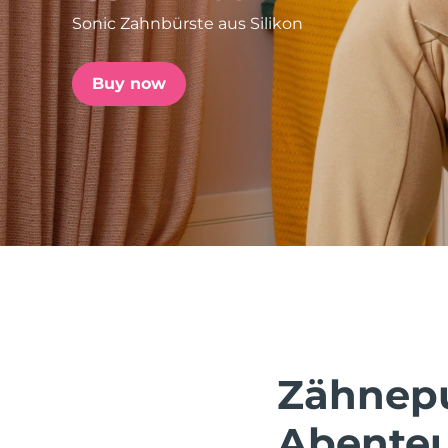
Sonic Zahnbürste aus Silikon
issa™ Teeth Whitening Set
Buy now
FAQ™ Dual LED Panel
BELIEBT
Sonderangebote
Bestseller
Zähnepu
Abenteue