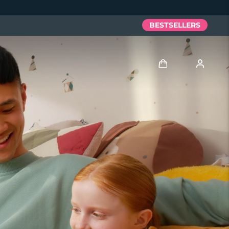
BESTSELLERS
Anmelden
Benutzerkonto
Meine Geräte
Meine Bestellungen
Meine Adressen
Meine Abonnements