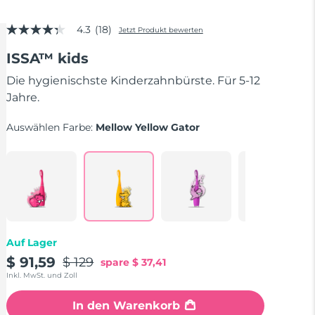
4.3
(18)
Jetzt Produkt bewerten
4.3
von
ISSA™ kids
5
Sternen,
Durchschnittswert
Die hygienischste Kinderzahnbürste. Für 5-12
der
Jahre.
Bewertung.
Read
18
Auswählen Farbe:
Mellow Yellow Gator
Reviews.
Link
auf
derselben
Seite.
Auf Lager
$ 91,59
$ 129
spare
$ 37,41
Inkl. MwSt. und Zoll
In den Warenkorb