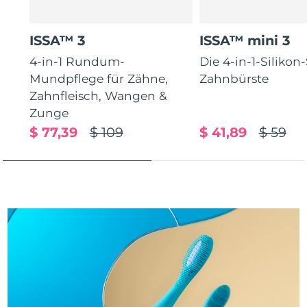
Taiwan
Erwartete Lieferung
8/13/26
Thailand
Erwartete Lieferung
8/12/26
ISSA™ 3
ISSA™ mini 3
4-in-1 Rundum-
Die 4-in-1-Silikon
Türkei
Erwartete Lieferung
8/9/26
Mundpflege für Zähne,
Zahnbürste
Zahnfleisch, Wangen &
Vereinigte Arabische
Erwartete Lieferung
8/9/26
Zunge
Emirate
$ 77,39
$ 109
$ 41,89
$ 59
Vereinigtes
Erwartete Lieferung
8/8/26
Königreich
Vereinigte Staaten
Erwartete Lieferung
8/9/26
Usbekistan
Erwartete Lieferung
8/13/26
Vietnam
Erwartete Lieferung
8/14/26