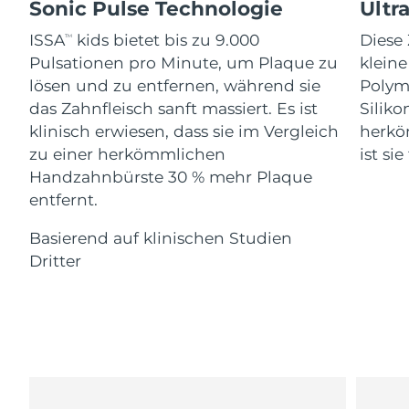
Advanced pore care essentials
Sonic Pulse Technologie
Ultr
For healthy hair
18% PAP
Kosmetik
Männer
Isle of Man
Erwartete Lieferung
8/10/26
ISSA
kids bietet bis zu 9.000
Diese 
TM
Pulsationen pro Minute, um Plaque zu
klein
Israel
Erwartete Lieferung
8/12/26
lösen und zu entfernen, während sie
Polym
das Zahnfleisch sanft massiert. Es ist
Siliko
Italien
Erwartete Lieferung
8/8/26
klinisch erwiesen, dass sie im Vergleich
herkö
Kaufe alles
zu einer herkömmlichen
ist si
Japan
Erwartete Lieferung
8/11/26
Handzahnbürste 30 % mehr Plaque
entfernt.
Jersey
Erwartete Lieferung
8/13/26
FOREO APP
Basierend auf klinischen Studien
Kasachstan
Erwartete Lieferung
8/10/26
ÜBER
Dritter
Kuwait
Erwartete Lieferung
8/8/26
Lettland
Erwartete Lieferung
8/8/26
Libanon
Erwartete Lieferung
8/9/26