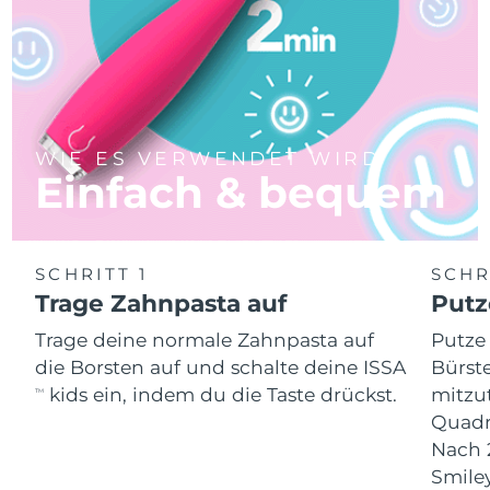
WIE ES VERWENDET WIRD
Einfach & bequem
SCHRITT 1
SCHR
Trage Zahnpasta auf
Putz
Trage deine normale Zahnpasta auf
Putze
die Borsten auf und schalte deine ISSA
Bürste
kids ein, indem du die Taste drückst.
mitzu
TM
Quadr
Nach 
Smiley