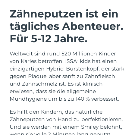
SCHWEDISCHE BEAUTY ROUTINE
Australien
Erwartete Lieferung
8/11/26
Zähneputzen ist ein
Österreich
Erwartete Lieferung
8/8/26
tägliches Abenteuer.
Bahrain
Erwartete Lieferung
8/9/26
Für 5-12 Jahre.
Gesichtsreinigung
Gesichtsstraffung
Belgien
Erwartete Lieferung
8/8/26
LUNA™ 4 Set
BEAR™ 2 Set
Weltweit sind rund 520 Millionen Kinder
Anti-aging massage
Microcurrent toning
Bermuda
Erwartete Lieferung
8/14/26
von Karies betroffen. ISSA
kids hat einen
™
einzigartigen Hybrid-Bürstenkopf, der stark
Hydratisierung
Mundpflege
Bosnien und
gegen Plaque, aber sanft zu Zahnfleisch
Erwartete Lieferung
8/11/26
LUNA™ 4 Plus
BEAR™ 2 go
Herzegowina
UFO™ 3 Set
issa™ 4
und Zahnschmelz ist. Es ist klinisch
Massage, LED heating
Microcurrent toning on-the-go
FAQ™ ANTI-AGING-BEHANDLUNG
erwiesen, dass sie die allgemeine
Deep facial hydration
Hybrid silicone sonic toothbrush
Brunei Darussalam
Erwartete Lieferung
8/13/26
Mundhygiene um bis zu 140 % verbessert.
NEW
LUNA™ 4 Men
BEAR™ 2 eyes & lips
Bulgarien
Erwartete Lieferung
8/8/26
UFO™ 3 LED
Es hilft den Kindern, das natürliche
issa™ 4 plus
For men, anti-aging massage
Microcurrent line smoothing device
Zähneputzen von Hand zu perfektionieren.
Near-infrared and red light therapy
Kanada
Smart hybrid silicone sonic toothbrush
Erwartete Lieferung
8/12/26
device
Anti-aging
LED-Behandlungen
Und sie werden mit einem Smiley belohnt,
wenn sie volle 2 Minuten lang geputzt