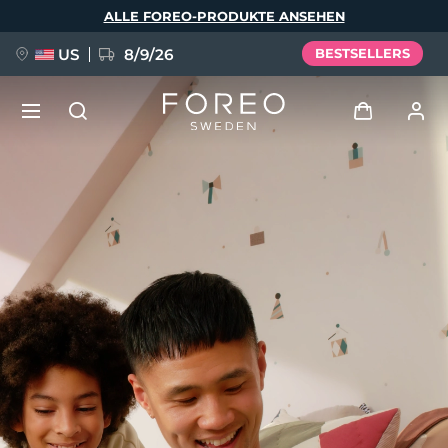
Direkt
ALLE FOREO-PRODUKTE ANSEHEN
zum
Inhalt
US
8/9/26
BESTSELLERS
NEU
Anmelden
Sprache
BREAKING NEWS
Benutzerkonto
English
Deutsch
Español
Meine Geräte
FAQ™ Pure Beauty-Tech Elixir
Français
Italiano
Português
Meine Bestellungen
Polski
Svenska
Русский
Türkçe
简体中文
繁體中文
Meine Adressen
issa™ Teeth Whitening Set
Meine Abonnements