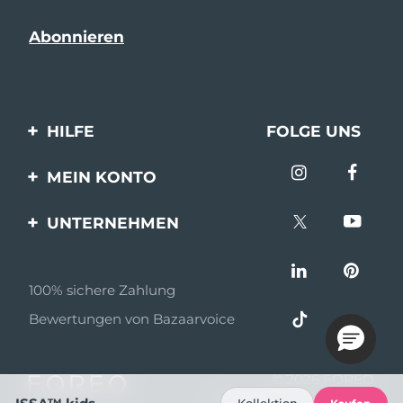
HILFE
FOLGE UNS
Kontaktiere uns
MEIN KONTO
Bestellungen & Versand
Produkt registrieren
UNTERNEHMEN
Garantie & Umtausch
Unterstützung
Über FOREO
Häufig gestellte Fragen
100% sichere Zahlung
Partnerprogramm
Batterie-informationen
Bewertungen von Bazaarvoice
Partner Nachrichten
MYSA
© 2026 FOREO
Einzelhändler
Alle Rechte vorbehalten