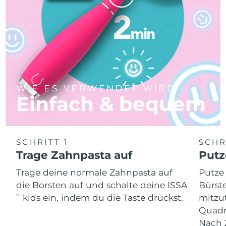
WIE ES VERWENDET WIRD
Einfach & bequem
SCHRITT 1
SCHR
Trage Zahnpasta auf
Putz
Trage deine normale Zahnpasta auf
Putze
die Borsten auf und schalte deine ISSA
Bürste
kids ein, indem du die Taste drückst.
mitzu
TM
Quadr
Nach 