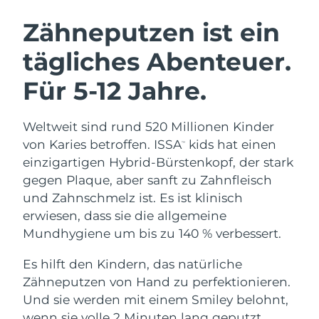
SCHWEDISCHE BEAUTY ROUTINE
Australien
Erwartete Lieferung
8/12/26
Zähneputzen ist ein
Österreich
Erwartete Lieferung
8/9/26
tägliches Abenteuer.
Bahrain
Erwartete Lieferung
8/10/26
Für 5-12 Jahre.
Gesichtsreinigung
Gesichtsstraffung
Belgien
Erwartete Lieferung
8/9/26
LUNA™ 4 Set
BEAR™ 2 Set
Weltweit sind rund 520 Millionen Kinder
Anti-aging massage
Microcurrent toning
Bermuda
Erwartete Lieferung
8/15/26
von Karies betroffen. ISSA
kids hat einen
™
einzigartigen Hybrid-Bürstenkopf, der stark
Hydratisierung
Mundpflege
Bosnien und
gegen Plaque, aber sanft zu Zahnfleisch
Erwartete Lieferung
8/12/26
LUNA™ 4 Plus
BEAR™ 2 go
Herzegowina
UFO™ 3 Set
issa™ 4
und Zahnschmelz ist. Es ist klinisch
Massage, LED heating
Microcurrent toning on-the-go
FAQ™ ANTI-AGING-BEHANDLUNG
erwiesen, dass sie die allgemeine
Deep facial hydration
Hybrid silicone sonic toothbrush
Brunei Darussalam
Erwartete Lieferung
8/14/26
Mundhygiene um bis zu 140 % verbessert.
NEW
LUNA™ 4 Men
BEAR™ 2 eyes & lips
Bulgarien
Erwartete Lieferung
8/9/26
UFO™ 3 LED
Es hilft den Kindern, das natürliche
issa™ 4 plus
For men, anti-aging massage
Microcurrent line smoothing device
Zähneputzen von Hand zu perfektionieren.
Near-infrared and red light therapy
Kanada
Smart hybrid silicone sonic toothbrush
Erwartete Lieferung
8/13/26
device
Anti-aging
LED-Behandlungen
Und sie werden mit einem Smiley belohnt,
wenn sie volle 2 Minuten lang geputzt