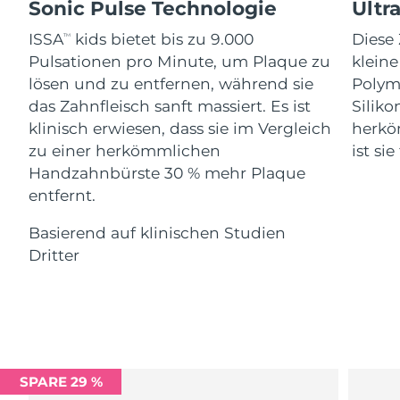
Advanced pore care essentials
Sonic Pulse Technologie
Ultr
For healthy hair
18% PAP
Kosmetik
Männer
Isle of Man
Erwartete Lieferung
8/11/26
ISSA
kids bietet bis zu 9.000
Diese 
TM
Pulsationen pro Minute, um Plaque zu
klein
Israel
Erwartete Lieferung
8/13/26
lösen und zu entfernen, während sie
Polym
das Zahnfleisch sanft massiert. Es ist
Siliko
Italien
Erwartete Lieferung
8/9/26
klinisch erwiesen, dass sie im Vergleich
herkö
Kaufe alles
zu einer herkömmlichen
ist si
Japan
Erwartete Lieferung
8/12/26
Handzahnbürste 30 % mehr Plaque
entfernt.
Jersey
Erwartete Lieferung
8/14/26
FOREO APP
Basierend auf klinischen Studien
Kasachstan
Erwartete Lieferung
8/11/26
ÜBER
Dritter
Kuwait
Erwartete Lieferung
8/9/26
Lettland
Erwartete Lieferung
8/9/26
Libanon
Erwartete Lieferung
8/10/26
SPARE 29 %