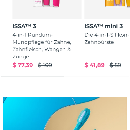
Taiwan
Erwartete Lieferung
8/14/26
Thailand
Erwartete Lieferung
8/13/26
ISSA™ 3
ISSA™ mini 3
Türkei
Erwartete Lieferung
8/10/26
4-in-1 Rundum-
Die 4-in-1-Silikon
Mundpflege für Zähne,
Zahnbürste
Vereinigte Arabische
Erwartete Lieferung
8/10/26
Emirate
Zahnfleisch, Wangen &
Zunge
Vereinigtes
$ 77,39
$ 109
$ 41,89
$ 59
Erwartete Lieferung
8/9/26
Königreich
Vereinigte Staaten
Erwartete Lieferung
8/10/26
Usbekistan
Erwartete Lieferung
8/14/26
Vietnam
Erwartete Lieferung
8/15/26