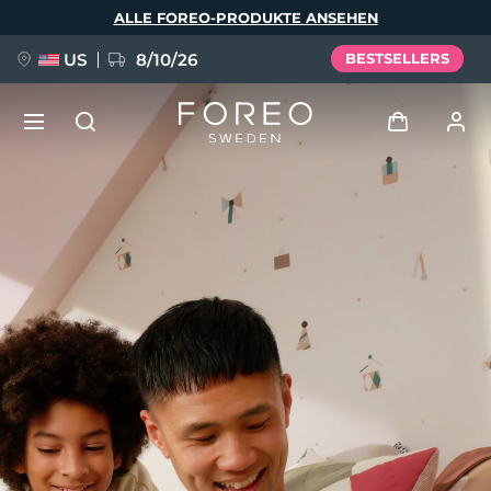
Direkt
ALLE FOREO-PRODUKTE ANSEHEN
zum
Inhalt
US
8/10/26
BESTSELLERS
NEU
Anmelden
Sprache
BREAKING NEWS
Benutzerkonto
English
Deutsch
Español
Meine Geräte
FAQ™ Pure Beauty-Tech Elixir
Français
Italiano
Português
Meine Bestellungen
Polski
Svenska
Русский
Türkçe
简体中文
繁體中文
Meine Adressen
issa™ Teeth Whitening Set
Meine Abonnements