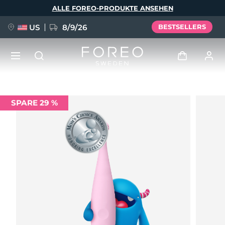
Direkt
ALLE FOREO-PRODUKTE ANSEHEN
zum
Inhalt
US
8/9/26
BESTSELLERS
NEU
Anmelden
SPARE 29 %
Sprache
BREAKING NEWS
Benutzerkonto
English
Deutsch
Español
Meine Geräte
FAQ™ Pure Beauty-Tech Elixir
Français
Italiano
Português
Meine Bestellungen
Polski
Svenska
Русский
Türkçe
简体中文
繁體中文
Meine Adressen
issa™ Teeth Whitening Set
Meine Abonnements