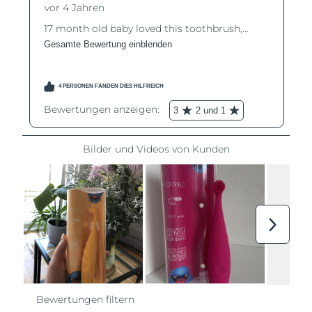
Norwegen
Erwartete Lieferung
8/8/26
Oman
Erwartete Lieferung
8/11/26
Philippinen
Erwartete Lieferung
8/11/26
Polen
Erwartete Lieferung
8/9/26
Portugal
Erwartete Lieferung
8/8/26
Puerto Rico
Erwartete Lieferung
8/10/26
Katar
Erwartete Lieferung
8/9/26
Réunion
Erwartete Lieferung
8/13/26
Rumänien
Erwartete Lieferung
8/8/26
Russland
Erwartete Lieferung
8/16/26