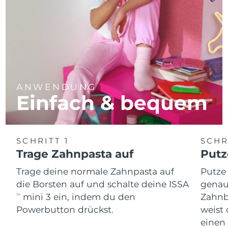
ANWENDUNG
Einfach & bequem
SCHRITT 1
SCHR
Trage Zahnpasta auf
Putz
Trage deine normale Zahnpasta auf
Putze
die Borsten auf und schalte deine ISSA
genau
mini 3 ein, indem du den
Zahnb
TM
Powerbutton drückst.
weist 
einen