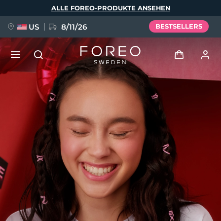
Direkt
ALLE FOREO-PRODUKTE ANSEHEN
zum
Inhalt
US
8/11/26
BESTSELLERS
NEU
Anmelden
Sprache
BREAKING NEWS
Benutzerkonto
English
Deutsch
Español
Meine Geräte
FAQ™ Pure Beauty-Tech Elixir
Français
Italiano
Português
Meine Bestellungen
Polski
Svenska
Русский
Türkçe
简体中文
繁體中文
Meine Adressen
issa™ Teeth Whitening Set
Meine Abonnements