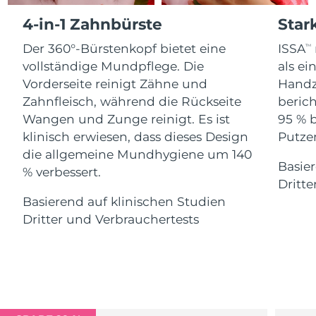
Advanced pore care essentials
For healthy hair
18% PAP
4-in-1 Zahnbürste
Star
Kosmetik
Männer
Isle of Man
Erwartete Lieferung
12/8/26
Der 360°-Bürstenkopf bietet eine
ISSA
TM
Israel
Erwartete Lieferung
14/8/26
vollständige Mundpflege. Die
als e
Vorderseite reinigt Zähne und
Handz
Italien
Erwartete Lieferung
10/8/26
Zahnfleisch, während die Rückseite
berich
Kaufe alles
Wangen und Zunge reinigt. Es ist
95 % 
Japan
Erwartete Lieferung
13/8/26
klinisch erwiesen, dass dieses Design
Putzen
die allgemeine Mundhygiene um 140
Jersey
Erwartete Lieferung
15/8/26
Basier
FOREO APP
% verbessert.
Dritte
Kasachstan
Erwartete Lieferung
12/8/26
ÜBER
Basierend auf klinischen Studien
Dritter und Verbrauchertests
Kuwait
Erwartete Lieferung
10/8/26
Lettland
Erwartete Lieferung
10/8/26
Libanon
Erwartete Lieferung
11/8/26