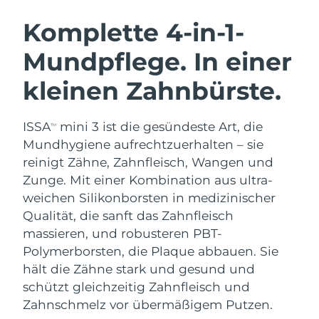
SCHWEDISCHE BEAUTY ROUTINE
Australien
Erwartete Lieferung
13/8/26
Komplette 4-in-1-
Österreich
Erwartete Lieferung
10/8/26
Mundpflege. In einer
Bahrain
Erwartete Lieferung
11/8/26
kleinen Zahnbürste.
Gesichtsreinigung
Gesichtsstraffung
Belgien
Erwartete Lieferung
10/8/26
LUNA™ 4 Set
BEAR™ 2 Set
ISSA
mini 3 ist die gesündeste Art, die
TM
Anti-aging massage
Microcurrent toning
Bermuda
Erwartete Lieferung
16/8/26
Mundhygiene aufrechtzuerhalten – sie
reinigt Zähne, Zahnfleisch, Wangen und
Hydratisierung
Mundpflege
Bosnien und
Zunge. Mit einer Kombination aus ultra-
Erwartete Lieferung
13/8/26
LUNA™ 4 Plus
BEAR™ 2 go
Herzegowina
UFO™ 3 Set
issa™ 4
weichen Silikonborsten in medizinischer
Massage, LED heating
Microcurrent toning on-the-go
FAQ™ ANTI-AGING-BEHANDLUNG
Qualität, die sanft das Zahnfleisch
Deep facial hydration
Hybrid silicone sonic toothbrush
Brunei Darussalam
Erwartete Lieferung
15/8/26
massieren, und robusteren PBT-
NEW
Polymerborsten, die Plaque abbauen. Sie
LUNA™ 4 Men
BEAR™ 2 eyes & lips
Bulgarien
Erwartete Lieferung
10/8/26
UFO™ 3 LED
issa™ 4 plus
hält die Zähne stark und gesund und
For men, anti-aging massage
Microcurrent line smoothing device
Near-infrared and red light therapy
schützt gleichzeitig Zahnfleisch und
Kanada
Smart hybrid silicone sonic toothbrush
Erwartete Lieferung
14/8/26
device
Anti-aging
LED-Behandlungen
Zahnschmelz vor übermäßigem Putzen.