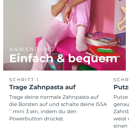
ANWENDUNG
Einfach & bequem
SCHRITT 1
SCHR
Trage Zahnpasta auf
Putz
Trage deine normale Zahnpasta auf
Putze
die Borsten auf und schalte deine ISSA
genau
mini 3 ein, indem du den
Zahnb
TM
Powerbutton drückst.
weist 
einen