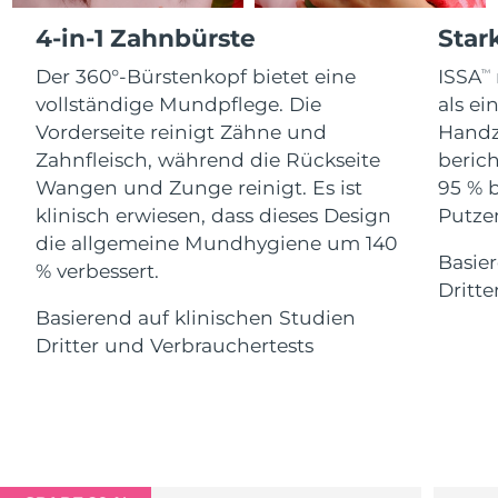
Advanced pore care essentials
For healthy hair
18% PAP
4-in-1 Zahnbürste
Star
Kosmetik
Männer
Isle of Man
Erwartete Lieferung
8/13/26
Der 360°-Bürstenkopf bietet eine
ISSA
TM
Israel
Erwartete Lieferung
8/15/26
vollständige Mundpflege. Die
als e
Vorderseite reinigt Zähne und
Handz
Italien
Erwartete Lieferung
8/11/26
Zahnfleisch, während die Rückseite
berich
Kaufe alles
Wangen und Zunge reinigt. Es ist
95 % 
Japan
Erwartete Lieferung
8/14/26
klinisch erwiesen, dass dieses Design
Putzen
die allgemeine Mundhygiene um 140
Jersey
Erwartete Lieferung
8/16/26
Basier
FOREO APP
% verbessert.
Dritte
Kasachstan
Erwartete Lieferung
8/13/26
ÜBER
Basierend auf klinischen Studien
Dritter und Verbrauchertests
Kuwait
Erwartete Lieferung
8/11/26
Lettland
Erwartete Lieferung
8/11/26
Libanon
Erwartete Lieferung
8/12/26