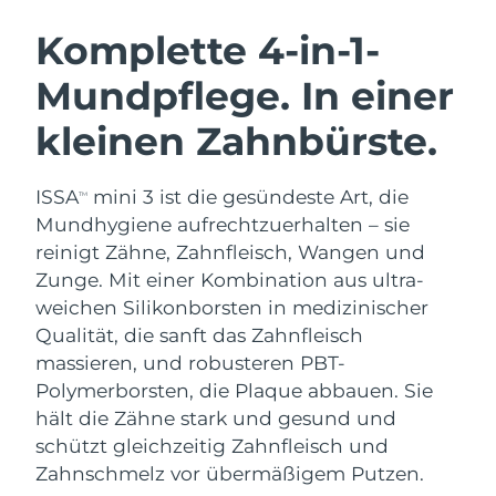
SCHWEDISCHE BEAUTY ROUTINE
Australien
Erwartete Lieferung
8/14/26
Komplette 4-in-1-
Österreich
Erwartete Lieferung
8/11/26
Mundpflege. In einer
Bahrain
Erwartete Lieferung
8/12/26
kleinen Zahnbürste.
Gesichtsreinigung
Gesichtsstraffung
Belgien
Erwartete Lieferung
8/11/26
LUNA™ 4 Set
BEAR™ 2 Set
ISSA
mini 3 ist die gesündeste Art, die
TM
Anti-aging massage
Microcurrent toning
Bermuda
Erwartete Lieferung
8/17/26
Mundhygiene aufrechtzuerhalten – sie
reinigt Zähne, Zahnfleisch, Wangen und
Hydratisierung
Mundpflege
Bosnien und
Zunge. Mit einer Kombination aus ultra-
Erwartete Lieferung
8/14/26
LUNA™ 4 Plus
BEAR™ 2 go
Herzegowina
UFO™ 3 Set
issa™ 4
weichen Silikonborsten in medizinischer
Massage, LED heating
Microcurrent toning on-the-go
FAQ™ ANTI-AGING-BEHANDLUNG
Qualität, die sanft das Zahnfleisch
Deep facial hydration
Hybrid silicone sonic toothbrush
Brunei Darussalam
Erwartete Lieferung
8/16/26
massieren, und robusteren PBT-
NEW
Polymerborsten, die Plaque abbauen. Sie
LUNA™ 4 Men
BEAR™ 2 eyes & lips
Bulgarien
Erwartete Lieferung
8/11/26
UFO™ 3 LED
issa™ 4 plus
hält die Zähne stark und gesund und
For men, anti-aging massage
Microcurrent line smoothing device
Near-infrared and red light therapy
schützt gleichzeitig Zahnfleisch und
Kanada
Smart hybrid silicone sonic toothbrush
Erwartete Lieferung
8/15/26
device
Anti-aging
LED-Behandlungen
Zahnschmelz vor übermäßigem Putzen.