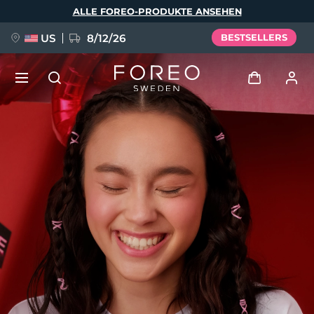
Direkt
ALLE FOREO-PRODUKTE ANSEHEN
zum
Inhalt
US
8/12/26
BESTSELLERS
NEU
Anmelden
Sprache
BREAKING NEWS
Benutzerkonto
English
Deutsch
Español
Meine Geräte
FAQ™ Pure Beauty-Tech Elixir
Français
Italiano
Português
Meine Bestellungen
Polski
Svenska
Русский
Türkçe
简体中文
繁體中文
Meine Adressen
issa™ Teeth Whitening Set
Meine Abonnements