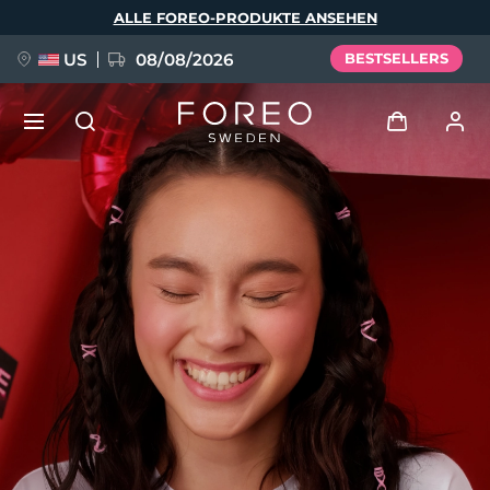
Direkt
ALLE FOREO-PRODUKTE ANSEHEN
zum
Inhalt
US
08/08/2026
BESTSELLERS
NEU
Anmelden
Sprache
BREAKING NEWS
Benutzerkonto
English
Deutsch
Español
Meine Geräte
FAQ™ Pure Beauty-Tech Elixir
Français
Italiano
Português
Meine Bestellungen
Polski
Svenska
Русский
Türkçe
简体中文
繁體中文
Meine Adressen
issa™ Teeth Whitening Set
Meine Abonnements