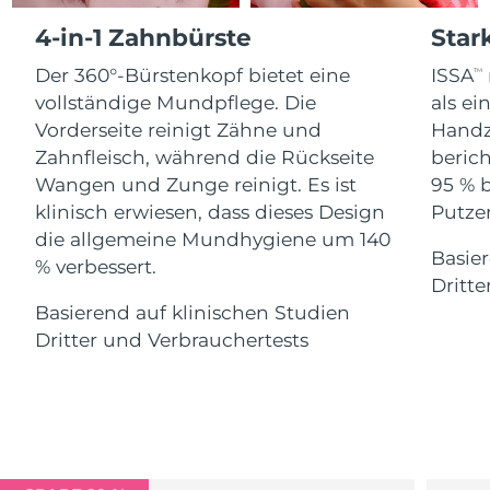
Advanced pore care essentials
For healthy hair
18% PAP
4-in-1 Zahnbürste
Star
Kosmetik
Männer
Isle of Man
Erwartete Lieferung
8/9/26
Der 360°-Bürstenkopf bietet eine
ISSA
TM
Israel
Erwartete Lieferung
8/11/26
vollständige Mundpflege. Die
als e
Vorderseite reinigt Zähne und
Handz
Italien
Erwartete Lieferung
8/7/26
Zahnfleisch, während die Rückseite
berich
Kaufe alles
Wangen und Zunge reinigt. Es ist
95 % 
Japan
Erwartete Lieferung
8/10/26
klinisch erwiesen, dass dieses Design
Putzen
die allgemeine Mundhygiene um 140
Jersey
Erwartete Lieferung
8/12/26
Basier
FOREO APP
% verbessert.
Dritte
Kasachstan
Erwartete Lieferung
8/9/26
ÜBER
Basierend auf klinischen Studien
Dritter und Verbrauchertests
Kuwait
Erwartete Lieferung
8/7/26
Lettland
Erwartete Lieferung
8/7/26
Libanon
Erwartete Lieferung
8/8/26