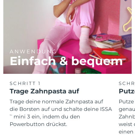
ANWENDUNG
Einfach & bequem
SCHRITT 1
SCHR
Trage Zahnpasta auf
Putz
Trage deine normale Zahnpasta auf
Putze
die Borsten auf und schalte deine ISSA
genau
mini 3 ein, indem du den
Zahnb
TM
Powerbutton drückst.
weist 
einen