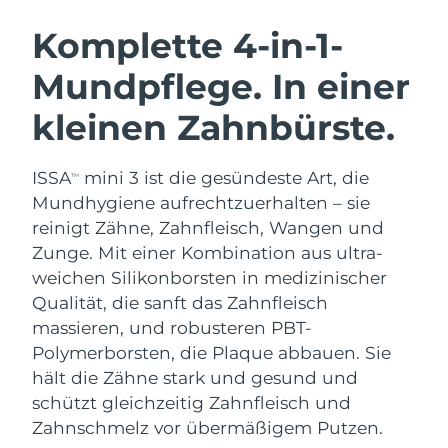
SCHWEDISCHE BEAUTY ROUTINE
Australien
Erwartete Lieferung
8/10/26
Komplette 4-in-1-
Österreich
Erwartete Lieferung
8/7/26
Mundpflege. In einer
Bahrain
Erwartete Lieferung
8/8/26
kleinen Zahnbürste.
Gesichtsreinigung
Gesichtsstraffung
Belgien
Erwartete Lieferung
8/7/26
LUNA™ 4 Set
BEAR™ 2 Set
ISSA
mini 3 ist die gesündeste Art, die
TM
Anti-aging massage
Microcurrent toning
Bermuda
Erwartete Lieferung
8/13/26
Mundhygiene aufrechtzuerhalten – sie
reinigt Zähne, Zahnfleisch, Wangen und
Hydratisierung
Mundpflege
Bosnien und
Zunge. Mit einer Kombination aus ultra-
Erwartete Lieferung
8/10/26
LUNA™ 4 Plus
BEAR™ 2 go
Herzegowina
UFO™ 3 Set
issa™ 4
weichen Silikonborsten in medizinischer
Massage, LED heating
Microcurrent toning on-the-go
FAQ™ ANTI-AGING-BEHANDLUNG
Qualität, die sanft das Zahnfleisch
Deep facial hydration
Hybrid silicone sonic toothbrush
Brunei Darussalam
Erwartete Lieferung
8/12/26
massieren, und robusteren PBT-
NEW
Polymerborsten, die Plaque abbauen. Sie
LUNA™ 4 Men
BEAR™ 2 eyes & lips
Bulgarien
Erwartete Lieferung
8/7/26
UFO™ 3 LED
issa™ 4 plus
hält die Zähne stark und gesund und
For men, anti-aging massage
Microcurrent line smoothing device
Near-infrared and red light therapy
schützt gleichzeitig Zahnfleisch und
Kanada
Smart hybrid silicone sonic toothbrush
Erwartete Lieferung
8/11/26
device
Anti-aging
LED-Behandlungen
Zahnschmelz vor übermäßigem Putzen.