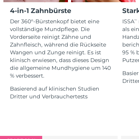
Advanced pore care essentials
For healthy hair
Erwartete Lieferung
18% PAP
Gibraltar
4-in-1 Zahnbürste
Star
Kosmetik
Männer
13/08/2026
Der 360°-Bürstenkopf bietet eine
ISSA
TM
Erwartete Lieferung
Griechenland
09/08/2026
vollständige Mundpflege. Die
als e
Vorderseite reinigt Zähne und
Handz
Sonderverwaltungsregion
Erwartete Lieferung
Zahnfleisch, während die Rückseite
berich
Kaufe alles
Hongkong
10/08/2026
Wangen und Zunge reinigt. Es ist
95 % 
klinisch erwiesen, dass dieses Design
Putzen
Erwartete Lieferung
Ungarn
die allgemeine Mundhygiene um 140
09/08/2026
Basier
FOREO APP
% verbessert.
Dritte
Erwartete Lieferung
Island
ÜBER
10/08/2026
Basierend auf klinischen Studien
Dritter und Verbrauchertests
Erwartete Lieferung
Indonesien
07/08/2026
Erwartete Lieferung
Irland
09/08/2026
Erwartete Lieferung