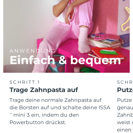
ANWENDUNG
Einfach & bequem
SCHRITT 1
SCHR
Trage Zahnpasta auf
Putz
Trage deine normale Zahnpasta auf
Putze
die Borsten auf und schalte deine ISSA
genau
mini 3 ein, indem du den
Zahnb
TM
Powerbutton drückst.
weist 
einen