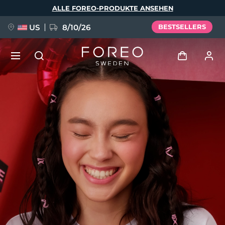
Direkt
ALLE FOREO-PRODUKTE ANSEHEN
zum
Inhalt
US
8/10/26
BESTSELLERS
NEU
Anmelden
Sprache
BREAKING NEWS
Benutzerkonto
English
Deutsch
Español
Meine Geräte
FAQ™ Pure Beauty-Tech Elixir
Français
Italiano
Português
Meine Bestellungen
Polski
Svenska
Русский
Türkçe
简体中文
繁體中文
Meine Adressen
issa™ Teeth Whitening Set
Meine Abonnements