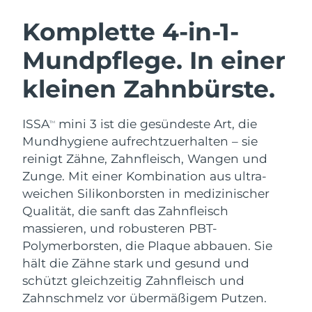
SCHWEDISCHE BEAUTY ROUTINE
Australien
Erwartete Lieferung
8/12/26
Komplette 4-in-1-
Österreich
Erwartete Lieferung
8/9/26
Mundpflege. In einer
Bahrain
Erwartete Lieferung
8/10/26
kleinen Zahnbürste.
Gesichtsreinigung
Gesichtsstraffung
Belgien
Erwartete Lieferung
8/9/26
LUNA™ 4 Set
BEAR™ 2 Set
ISSA
mini 3 ist die gesündeste Art, die
TM
Anti-aging massage
Microcurrent toning
Bermuda
Erwartete Lieferung
8/15/26
Mundhygiene aufrechtzuerhalten – sie
reinigt Zähne, Zahnfleisch, Wangen und
Hydratisierung
Mundpflege
Bosnien und
Zunge. Mit einer Kombination aus ultra-
Erwartete Lieferung
8/12/26
LUNA™ 4 Plus
BEAR™ 2 go
Herzegowina
UFO™ 3 Set
issa™ 4
weichen Silikonborsten in medizinischer
Massage, LED heating
Microcurrent toning on-the-go
FAQ™ ANTI-AGING-BEHANDLUNG
Qualität, die sanft das Zahnfleisch
Deep facial hydration
Hybrid silicone sonic toothbrush
Brunei Darussalam
Erwartete Lieferung
8/14/26
massieren, und robusteren PBT-
NEW
Polymerborsten, die Plaque abbauen. Sie
LUNA™ 4 Men
BEAR™ 2 eyes & lips
Bulgarien
Erwartete Lieferung
8/9/26
UFO™ 3 LED
issa™ 4 plus
hält die Zähne stark und gesund und
For men, anti-aging massage
Microcurrent line smoothing device
Near-infrared and red light therapy
schützt gleichzeitig Zahnfleisch und
Kanada
Smart hybrid silicone sonic toothbrush
Erwartete Lieferung
8/13/26
device
Anti-aging
LED-Behandlungen
Zahnschmelz vor übermäßigem Putzen.