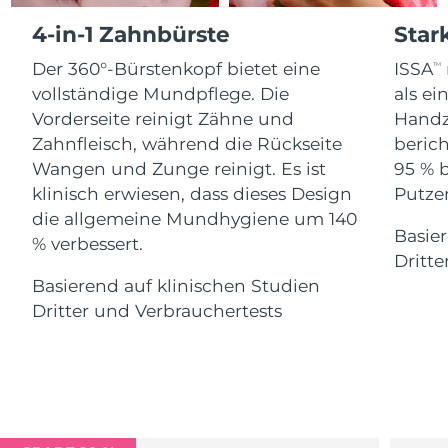
Advanced pore care essentials
For healthy hair
18% PAP
4-in-1 Zahnbürste
Star
Kosmetik
Männer
Isle of Man
Erwartete Lieferung
8/11/26
Der 360°-Bürstenkopf bietet eine
ISSA
TM
Israel
Erwartete Lieferung
8/13/26
vollständige Mundpflege. Die
als e
Vorderseite reinigt Zähne und
Handz
Italien
Erwartete Lieferung
8/9/26
Zahnfleisch, während die Rückseite
berich
Kaufe alles
Wangen und Zunge reinigt. Es ist
95 % 
Japan
Erwartete Lieferung
8/12/26
klinisch erwiesen, dass dieses Design
Putzen
die allgemeine Mundhygiene um 140
Jersey
Erwartete Lieferung
8/14/26
Basier
FOREO APP
% verbessert.
Dritte
Kasachstan
Erwartete Lieferung
8/11/26
ÜBER
Basierend auf klinischen Studien
Dritter und Verbrauchertests
Kuwait
Erwartete Lieferung
8/9/26
Lettland
Erwartete Lieferung
8/9/26
Libanon
Erwartete Lieferung
8/10/26