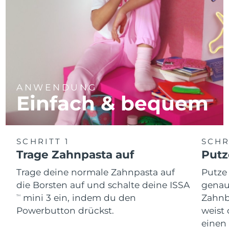
ANWENDUNG
Einfach & bequem
SCHRITT 1
SCHR
Trage Zahnpasta auf
Putz
Trage deine normale Zahnpasta auf
Putze
die Borsten auf und schalte deine ISSA
genau
mini 3 ein, indem du den
Zahnb
TM
Powerbutton drückst.
weist 
einen