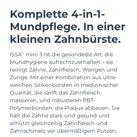
SCHWEDISCHE BEAUTY ROUTINE
Australien
Erwartete Lieferung
8/15/26
Komplette 4-in-1-
Österreich
Erwartete Lieferung
8/12/26
Mundpflege. In einer
Bahrain
Erwartete Lieferung
8/13/26
kleinen Zahnbürste.
Gesichtsreinigung
Gesichtsstraffung
Belgien
Erwartete Lieferung
8/12/26
LUNA™ 4 Set
BEAR™ 2 Set
ISSA
mini 3 ist die gesündeste Art, die
TM
Anti-aging massage
Microcurrent toning
Bermuda
Erwartete Lieferung
8/18/26
Mundhygiene aufrechtzuerhalten – sie
reinigt Zähne, Zahnfleisch, Wangen und
Hydratisierung
Mundpflege
Bosnien und
Zunge. Mit einer Kombination aus ultra-
Erwartete Lieferung
8/15/26
LUNA™ 4 Plus
BEAR™ 2 go
Herzegowina
UFO™ 3 Set
issa™ 4
weichen Silikonborsten in medizinischer
Massage, LED heating
Microcurrent toning on-the-go
FAQ™ ANTI-AGING-BEHANDLUNG
Qualität, die sanft das Zahnfleisch
Deep facial hydration
Hybrid silicone sonic toothbrush
Brunei Darussalam
Erwartete Lieferung
8/17/26
massieren, und robusteren PBT-
NEW
Polymerborsten, die Plaque abbauen. Sie
LUNA™ 4 Men
BEAR™ 2 eyes & lips
Bulgarien
Erwartete Lieferung
8/12/26
UFO™ 3 LED
issa™ 4 plus
hält die Zähne stark und gesund und
For men, anti-aging massage
Microcurrent line smoothing device
Near-infrared and red light therapy
schützt gleichzeitig Zahnfleisch und
Kanada
Smart hybrid silicone sonic toothbrush
Erwartete Lieferung
8/16/26
device
Anti-aging
LED-Behandlungen
Zahnschmelz vor übermäßigem Putzen.