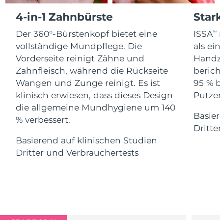
Advanced pore care essentials
For healthy hair
18% PAP
4-in-1 Zahnbürste
Star
Kosmetik
Männer
Isle of Man
Erwartete Lieferung
8/14/26
Der 360°-Bürstenkopf bietet eine
ISSA
TM
Israel
Erwartete Lieferung
8/16/26
vollständige Mundpflege. Die
als e
Vorderseite reinigt Zähne und
Handz
Italien
Erwartete Lieferung
8/12/26
Zahnfleisch, während die Rückseite
berich
Kaufe alles
Wangen und Zunge reinigt. Es ist
95 % 
Japan
Erwartete Lieferung
8/15/26
klinisch erwiesen, dass dieses Design
Putzen
die allgemeine Mundhygiene um 140
Jersey
Erwartete Lieferung
8/17/26
Basier
FOREO APP
% verbessert.
Dritte
Kasachstan
Erwartete Lieferung
8/14/26
ÜBER
Basierend auf klinischen Studien
Dritter und Verbrauchertests
Kuwait
Erwartete Lieferung
8/12/26
Lettland
Erwartete Lieferung
8/12/26
Libanon
Erwartete Lieferung
8/13/26