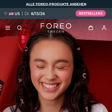
Direkt
ALLE FOREO-PRODUKTE ANSEHEN
zum
Inhalt
US
8/13/26
BESTSELLERS
NEU
Anmelden
Sprache
BREAKING NEWS
Benutzerkonto
English
Deutsch
Español
Meine Geräte
FAQ™ Pure Beauty-Tech Elixir
Français
Italiano
Português
Meine Bestellungen
Polski
Svenska
Русский
Türkçe
简体中文
繁體中文
Meine Adressen
issa™ Teeth Whitening Set
Meine Abonnements