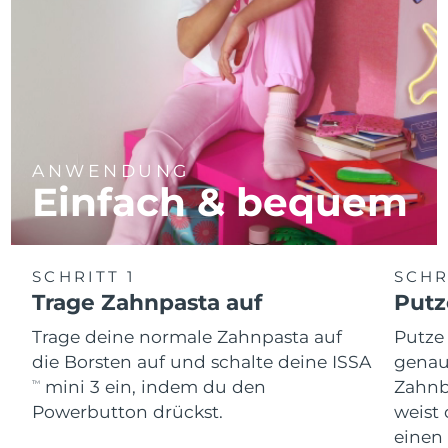
ANWENDUNG
Einfach & bequem
SCHRITT 1
SCHR
Trage Zahnpasta auf
Putz
Trage deine normale Zahnpasta auf
Putze
die Borsten auf und schalte deine ISSA
genau
mini 3 ein, indem du den
Zahnb
TM
Powerbutton drückst.
weist 
einen