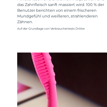
KIWI™ skincare
All acne treatment devices
All revitalizing eye massagers
Serum
das Zahnfleisch sanft massiert wird. 100 % der
issa™ Teeth Whitening Gel
Advanced pore care essentials
For healthy hair
Benutzer berichten von einem frischeren
18% PAP
Mundgefühl und weißeren, strahlenderen
Kosmetik
Männer
Zähnen.
Auf der Grundlage von Verbrauchertests Dritter
Kaufe alles
FOREO APP
ÜBER