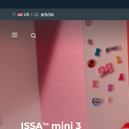
Direkt
zum
Inhalt
US
8/9/26
NEU
BREAKING NEWS
FAQ™ Pure Beauty-Tech Elixir
ISSA
mini 3
TM