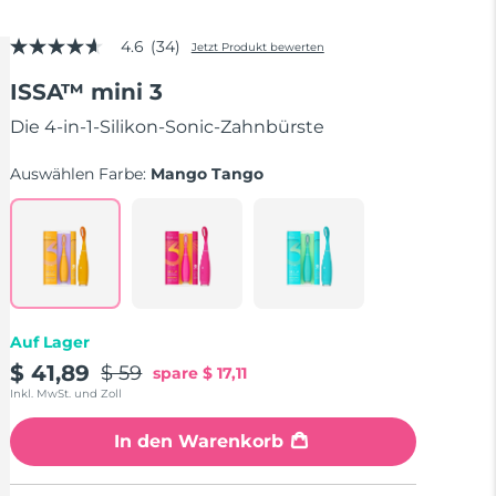
4.6
(34)
Jetzt Produkt bewerten
4.6
von
ISSA™ mini 3
5
Sternen,
Durchschnittswert
Die 4-in-1-Silikon-Sonic-Zahnbürste
der
Bewertung.
Auswählen Farbe:
Mango Tango
Read
34
Reviews.
Link
auf
derselben
Seite.
Auf Lager
$ 41,89
$ 59
spare
$ 17,11
Inkl. MwSt. und Zoll
In den Warenkorb