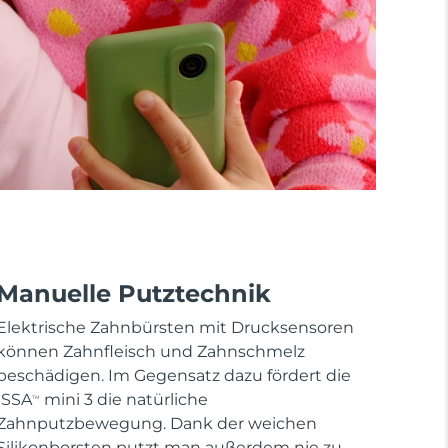
Manuelle Putztechnik
Elektrische Zahnbürsten mit Drucksensoren
können Zahnfleisch und Zahnschmelz
beschädigen. Im Gegensatz dazu fördert die
ISSA
mini 3 die natürliche
TM
Zahnputzbewegung. Dank der weichen
Silikonborsten putzt man außerdem nie zu