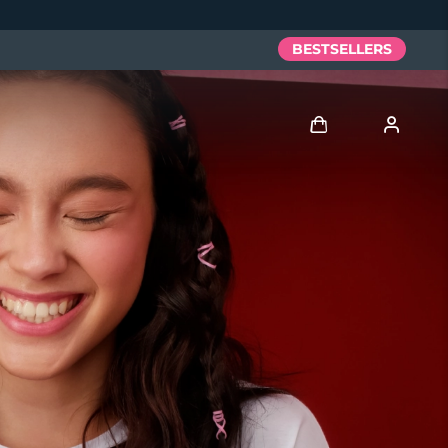
BESTSELLERS
Anmelden
Benutzerkonto
Meine Geräte
Meine Bestellungen
Meine Adressen
Meine Abonnements