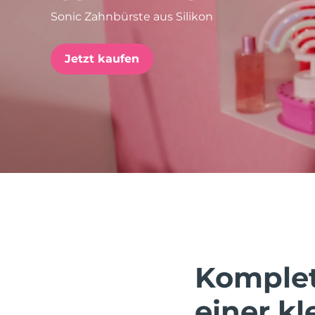
Sonic Zahnbürste aus Silikon
issa™ Teeth Whitening Set
Jetzt kaufen
FAQ™ Dual LED Panel
BELIEBT
Sonderangebote
Bestseller
Komplet
einer k