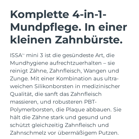
SCHWEDISCHE BEAUTY ROUTINE
Australien
Erwartete Lieferung
8/13/26
Komplette 4-in-1-
Österreich
Erwartete Lieferung
8/10/26
Mundpflege. In einer
Bahrain
Erwartete Lieferung
8/11/26
kleinen Zahnbürste.
Gesichtsreinigung
Gesichtsstraffung
Belgien
Erwartete Lieferung
8/10/26
LUNA™ 4 Set
BEAR™ 2 Set
ISSA
mini 3 ist die gesündeste Art, die
TM
Anti-aging massage
Microcurrent toning
Bermuda
Erwartete Lieferung
8/16/26
Mundhygiene aufrechtzuerhalten – sie
reinigt Zähne, Zahnfleisch, Wangen und
Hydratisierung
Mundpflege
Bosnien und
Zunge. Mit einer Kombination aus ultra-
Erwartete Lieferung
8/13/26
LUNA™ 4 Plus
BEAR™ 2 go
Herzegowina
UFO™ 3 Set
issa™ 4
weichen Silikonborsten in medizinischer
Massage, LED heating
Microcurrent toning on-the-go
FAQ™ ANTI-AGING-BEHANDLUNG
Qualität, die sanft das Zahnfleisch
Deep facial hydration
Hybrid silicone sonic toothbrush
Brunei Darussalam
Erwartete Lieferung
8/15/26
massieren, und robusteren PBT-
NEW
Polymerborsten, die Plaque abbauen. Sie
LUNA™ 4 Men
BEAR™ 2 eyes & lips
Bulgarien
Erwartete Lieferung
8/10/26
UFO™ 3 LED
issa™ 4 plus
hält die Zähne stark und gesund und
For men, anti-aging massage
Microcurrent line smoothing device
Near-infrared and red light therapy
schützt gleichzeitig Zahnfleisch und
Kanada
Smart hybrid silicone sonic toothbrush
Erwartete Lieferung
8/14/26
device
Anti-aging
LED-Behandlungen
Zahnschmelz vor übermäßigem Putzen.