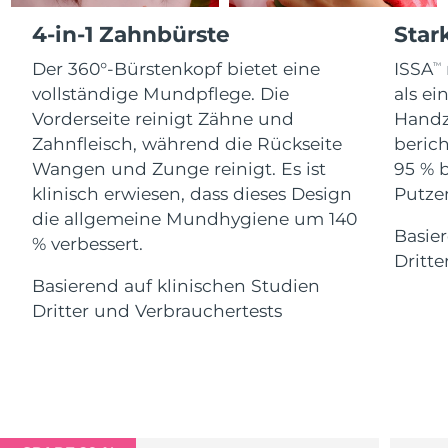
Advanced pore care essentials
For healthy hair
18% PAP
4-in-1 Zahnbürste
Star
Kosmetik
Männer
Isle of Man
Erwartete Lieferung
8/12/26
Der 360°-Bürstenkopf bietet eine
ISSA
TM
Israel
Erwartete Lieferung
8/14/26
vollständige Mundpflege. Die
als e
Vorderseite reinigt Zähne und
Handz
Italien
Erwartete Lieferung
8/10/26
Zahnfleisch, während die Rückseite
berich
Kaufe alles
Wangen und Zunge reinigt. Es ist
95 % 
Japan
Erwartete Lieferung
8/13/26
klinisch erwiesen, dass dieses Design
Putzen
die allgemeine Mundhygiene um 140
Jersey
Erwartete Lieferung
8/15/26
Basier
FOREO APP
% verbessert.
Dritte
Kasachstan
Erwartete Lieferung
8/12/26
ÜBER
Basierend auf klinischen Studien
Dritter und Verbrauchertests
Kuwait
Erwartete Lieferung
8/10/26
Lettland
Erwartete Lieferung
8/10/26
Libanon
Erwartete Lieferung
8/11/26