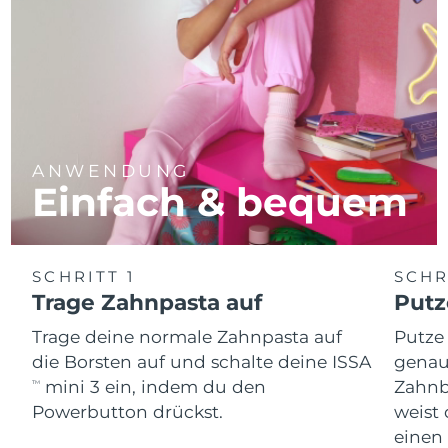
ANWENDUNG
Einfach & bequem
SCHRITT 1
SCHR
Trage Zahnpasta auf
Putz
Trage deine normale Zahnpasta auf
Putze
die Borsten auf und schalte deine ISSA
genau
mini 3 ein, indem du den
Zahnb
TM
Powerbutton drückst.
weist 
einen