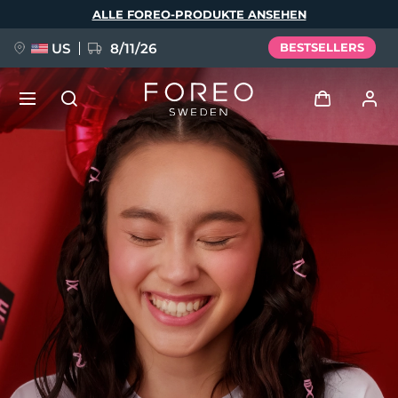
Direkt
ALLE FOREO-PRODUKTE ANSEHEN
zum
Inhalt
US
8/11/26
BESTSELLERS
NEU
Anmelden
Sprache
BREAKING NEWS
Benutzerkonto
English
Deutsch
Español
Meine Geräte
FAQ™ Pure Beauty-Tech Elixir
Français
Italiano
Português
Meine Bestellungen
Polski
Svenska
Русский
Türkçe
简体中文
繁體中文
Meine Adressen
issa™ Teeth Whitening Set
Meine Abonnements