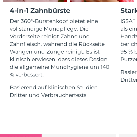
Advanced pore care essentials
For healthy hair
18% PAP
4-in-1 Zahnbürste
Star
Kosmetik
Männer
Isle of Man
Erwartete Lieferung
8/13/26
Der 360°-Bürstenkopf bietet eine
ISSA
TM
Israel
Erwartete Lieferung
8/15/26
vollständige Mundpflege. Die
als e
Vorderseite reinigt Zähne und
Handz
Italien
Erwartete Lieferung
8/11/26
Zahnfleisch, während die Rückseite
berich
Kaufe alles
Wangen und Zunge reinigt. Es ist
95 % 
Japan
Erwartete Lieferung
8/14/26
klinisch erwiesen, dass dieses Design
Putzen
die allgemeine Mundhygiene um 140
Jersey
Erwartete Lieferung
8/16/26
Basier
FOREO APP
% verbessert.
Dritte
Kasachstan
Erwartete Lieferung
8/13/26
ÜBER
Basierend auf klinischen Studien
Dritter und Verbrauchertests
Kuwait
Erwartete Lieferung
8/11/26
Lettland
Erwartete Lieferung
8/11/26
Libanon
Erwartete Lieferung
8/12/26