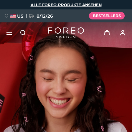
Direkt
ALLE FOREO-PRODUKTE ANSEHEN
zum
Inhalt
US
8/12/26
BESTSELLERS
NEU
Anmelden
Sprache
BREAKING NEWS
Benutzerkonto
English
Deutsch
Español
Meine Geräte
FAQ™ Pure Beauty-Tech Elixir
Français
Italiano
Português
Meine Bestellungen
Polski
Svenska
Русский
Türkçe
简体中文
繁體中文
Meine Adressen
issa™ Teeth Whitening Set
Meine Abonnements