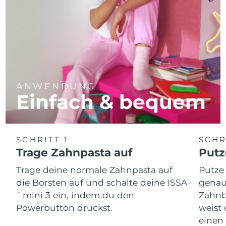
ANWENDUNG
Einfach & bequem
SCHRITT 1
SCHR
Trage Zahnpasta auf
Putz
Trage deine normale Zahnpasta auf
Putze
die Borsten auf und schalte deine ISSA
genau
mini 3 ein, indem du den
Zahnb
TM
Powerbutton drückst.
weist 
einen