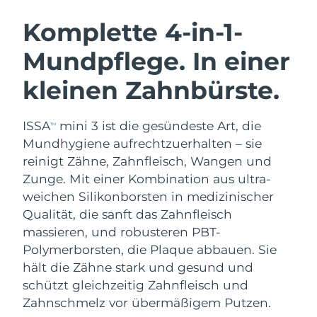
SCHWEDISCHE BEAUTY ROUTINE
Australien
Erwartete Lieferung
8/14/26
Komplette 4-in-1-
Österreich
Erwartete Lieferung
8/11/26
Mundpflege. In einer
Bahrain
Erwartete Lieferung
8/12/26
kleinen Zahnbürste.
Gesichtsreinigung
Gesichtsstraffung
Belgien
Erwartete Lieferung
8/11/26
LUNA™ 4 Set
BEAR™ 2 Set
ISSA
mini 3 ist die gesündeste Art, die
TM
Anti-aging massage
Microcurrent toning
Bermuda
Erwartete Lieferung
8/17/26
Mundhygiene aufrechtzuerhalten – sie
reinigt Zähne, Zahnfleisch, Wangen und
Hydratisierung
Mundpflege
Bosnien und
Zunge. Mit einer Kombination aus ultra-
Erwartete Lieferung
8/14/26
LUNA™ 4 Plus
BEAR™ 2 go
Herzegowina
UFO™ 3 Set
issa™ 4
weichen Silikonborsten in medizinischer
Massage, LED heating
Microcurrent toning on-the-go
FAQ™ ANTI-AGING-BEHANDLUNG
Qualität, die sanft das Zahnfleisch
Deep facial hydration
Hybrid silicone sonic toothbrush
Brunei Darussalam
Erwartete Lieferung
8/16/26
massieren, und robusteren PBT-
NEW
Polymerborsten, die Plaque abbauen. Sie
LUNA™ 4 Men
BEAR™ 2 eyes & lips
Bulgarien
Erwartete Lieferung
8/11/26
UFO™ 3 LED
issa™ 4 plus
hält die Zähne stark und gesund und
For men, anti-aging massage
Microcurrent line smoothing device
Near-infrared and red light therapy
schützt gleichzeitig Zahnfleisch und
Kanada
Smart hybrid silicone sonic toothbrush
Erwartete Lieferung
8/15/26
device
Anti-aging
LED-Behandlungen
Zahnschmelz vor übermäßigem Putzen.