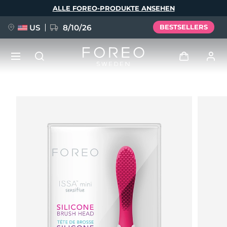
Direkt
ALLE FOREO-PRODUKTE ANSEHEN
zum
Inhalt
US
8/10/26
BESTSELLERS
NEU
Anmelden
Sprache
BREAKING NEWS
Benutzerkonto
English
Deutsch
Español
Meine Geräte
FAQ™ Pure Beauty-Tech Elixir
Français
Italiano
Português
Meine Bestellungen
Polski
Svenska
Русский
Türkçe
简体中文
繁體中文
Meine Adressen
issa™ Teeth Whitening Set
Meine Abonnements