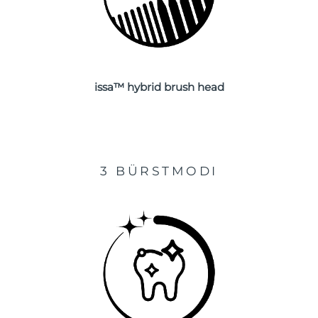
Taiwan
Erwartete Lieferung
8/13/26
Thailand
Erwartete Lieferung
8/12/26
Türkei
Erwartete Lieferung
8/9/26
issa™ hybrid brush head
Vereinigte Arabische
Erwartete Lieferung
8/9/26
Emirate
Vereinigtes
Erwartete Lieferung
8/8/26
Königreich
3 BÜRSTMODI
Vereinigte Staaten
Erwartete Lieferung
8/9/26
Usbekistan
Erwartete Lieferung
8/13/26
Vietnam
Erwartete Lieferung
8/14/26