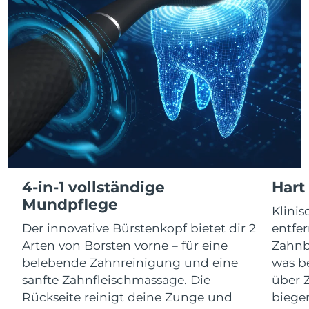
Litauen
Erwartete Lieferung
8/8/26
Luxemburg
Erwartete Lieferung
8/8/26
Sonderverwaltungsregion
Erwartete Lieferung
8/10/26
Macau
Malaysia
Erwartete Lieferung
8/11/26
Malta
Erwartete Lieferung
8/8/26
4-in-1 vollständige
Hart
Mexiko
Erwartete Lieferung
8/12/26
Mundpflege
Klini
Monaco
Erwartete Lieferung
8/9/26
Der innovative Bürstenkopf bietet dir 2
entfer
Arten von Borsten vorne – für eine
Zahnbü
Niederlande
Erwartete Lieferung
8/8/26
belebende Zahnreinigung und eine
was be
sanfte Zahnfleischmassage. Die
über Z
Neuseeland
Erwartete Lieferung
8/8/26
Rückseite reinigt deine Zunge und
biege