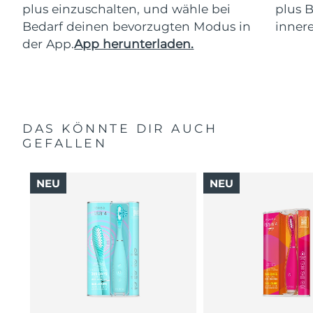
plus einzuschalten, und wähle bei
plus 
Bedarf deinen bevorzugten Modus in
inner
der App.
App herunterladen.
DAS KÖNNTE DIR AUCH
GEFALLEN
NEU
NEU