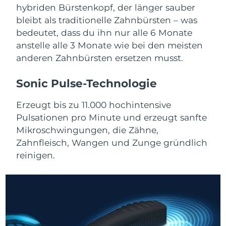
Advanced pore care essentials
For healthy hair
hybriden Bürstenkopf, der länger sauber
18% PAP
Kosmetik
Männer
bleibt als traditionelle Zahnbürsten – was
Isle of Man
Erwartete Lieferung
8/10/26
bedeutet, dass du ihn nur alle 6 Monate
Israel
anstelle alle 3 Monate wie bei den meisten
Erwartete Lieferung
8/12/26
anderen Zahnbürsten ersetzen musst.
Italien
Erwartete Lieferung
8/8/26
Kaufe alles
Sonic Pulse-Technologie
Japan
Erwartete Lieferung
8/11/26
Erzeugt bis zu 11.000 hochintensive
Jersey
Erwartete Lieferung
8/13/26
Pulsationen pro Minute und erzeugt sanfte
FOREO APP
Mikroschwingungen, die Zähne,
Kasachstan
Erwartete Lieferung
8/10/26
ÜBER
Zahnfleisch, Wangen und Zunge gründlich
reinigen.
Kuwait
Erwartete Lieferung
8/8/26
Lettland
Erwartete Lieferung
8/8/26
Libanon
Erwartete Lieferung
8/9/26