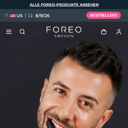
Direkt
ALLE FOREO-PRODUKTE ANSEHEN
zum
Inhalt
US
8/9/26
BESTSELLERS
NEU
Anmelden
Sprache
BREAKING NEWS
Benutzerkonto
English
Deutsch
Español
Meine Geräte
FAQ™ Pure Beauty-Tech Elixir
Français
Italiano
Português
Meine Bestellungen
Polski
Svenska
Русский
Türkçe
简体中文
繁體中文
Meine Adressen
issa™ Teeth Whitening Set
Meine Abonnements