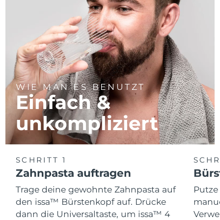
WIE MAN ES BENUTZT
Einfach &
unkompliziert
SCHRITT 1
SCHR
Zahnpasta auftragen
Bürs
Trage deine gewohnte Zahnpasta auf
Putze
den issa™ Bürstenkopf auf. Drücke
manue
dann die Universaltaste, um issa™ 4
Verwe