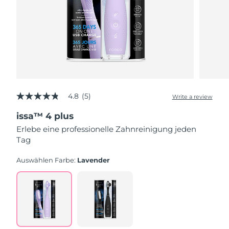
4.8
(5)
Write a review
4.8
out
issa™ 4 plus
of
5
Erlebe eine professionelle Zahnreinigung jeden
stars,
Tag
average
rating
value.
Auswählen Farbe:
Lavender
Read
5
Reviews.
Same
page
link.