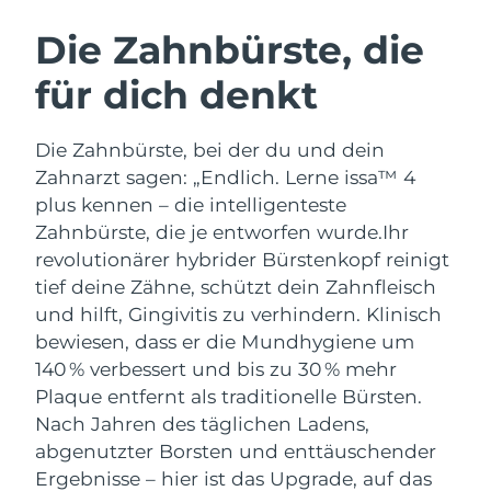
SCHWEDISCHE BEAUTY ROUTINE
Australien
Erwartete Lieferung
8/11/26
Die Zahnbürste, die
Österreich
Erwartete Lieferung
8/8/26
für dich denkt
Bahrain
Erwartete Lieferung
8/9/26
Gesichtsreinigung
Gesichtsstraffung
Die Zahnbürste, bei der du und dein
Belgien
Erwartete Lieferung
8/8/26
LUNA™ 4 Set
BEAR™ 2 Set
Zahnarzt sagen: „Endlich. Lerne issa™ 4
Anti-aging massage
Microcurrent toning
plus kennen – die intelligenteste
Bermuda
Erwartete Lieferung
8/14/26
Zahnbürste, die je entworfen wurde.
Ihr
revolutionärer hybrider Bürstenkopf reinigt
Hydratisierung
Mundpflege
Bosnien und
Erwartete Lieferung
8/11/26
LUNA™ 4 Plus
BEAR™ 2 go
tief deine Zähne, schützt dein Zahnfleisch
Herzegowina
UFO™ 3 Set
issa™ 4
Massage, LED heating
Microcurrent toning on-the-go
und hilft, Gingivitis zu verhindern. Klinisch
FAQ™ ANTI-AGING-BEHANDLUNG
Deep facial hydration
Hybrid silicone sonic toothbrush
Brunei Darussalam
Erwartete Lieferung
8/13/26
bewiesen, dass er die Mundhygiene um
140 % verbessert und bis zu 30 % mehr
NEW
LUNA™ 4 Men
BEAR™ 2 eyes & lips
Bulgarien
Erwartete Lieferung
8/8/26
Plaque entfernt als traditionelle Bürsten.
UFO™ 3 LED
issa™ 4 plus
For men, anti-aging massage
Microcurrent line smoothing device
Nach Jahren des täglichen Ladens,
Near-infrared and red light therapy
Kanada
Smart hybrid silicone sonic toothbrush
Erwartete Lieferung
8/12/26
abgenutzter Borsten und enttäuschender
device
Anti-aging
LED-Behandlungen
Ergebnisse – hier ist das Upgrade, auf das