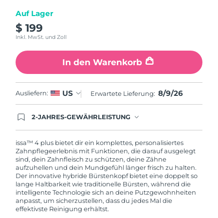
Auf Lager
$ 199
Inkl. MwSt. und Zoll
In den Warenkorb
8/9/26
US
Ausliefern:
Erwartete Lieferung:
2-JAHRES-GEWÄHRLEISTUNG
Mit deiner heutigen Bestellung registriere sich für
deine FOREO-Garantie. Das bedeutet: Falls du
innerhalb eines Jahres ab Kaufdatum Anlass zur
issa™ 4 plus bietet dir ein komplettes, personalisiertes
Beanstandung deines FOREO-Produktes haben
Zahnpflegeerlebnis mit Funktionen, die darauf ausgelegt
solltest, bekommst du dieses Produkt von
sind, dein Zahnfleisch zu schützen, deine Zähne
FOREO gratis ersetzt.
aufzuhellen und dein Mundgefühl länger frisch zu halten.
Der innovative hybride Bürstenkopf bietet eine doppelt so
lange Haltbarkeit wie traditionelle Bürsten, während die
intelligente Technologie sich an deine Putzgewohnheiten
anpasst, um sicherzustellen, dass du jedes Mal die
effektivste Reinigung erhältst.