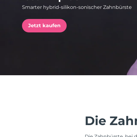
Smarter hybrid-silikon-sonischer Zahnbürste
issa™ Teeth Whitening Set
Jetzt kaufen
FAQ™ Dual LED Panel
BELIEBT
Sonderangebote
Bestseller
Die Zahn
Die Zahnbürste, bei d