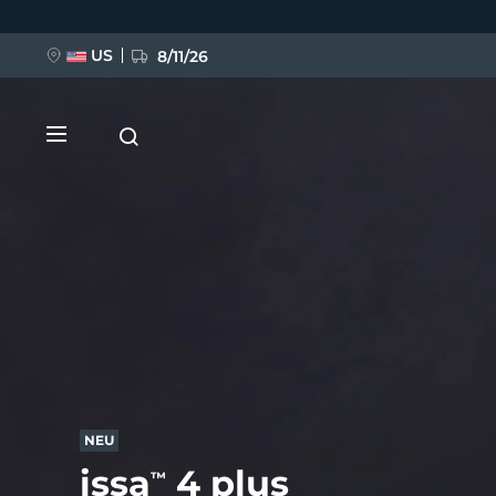
Direkt
zum
Inhalt
US
8/11/26
NEU
BREAKING NEWS
FAQ™ Pure Beauty-Tech Elixir
NEU
issa
4 plus
™