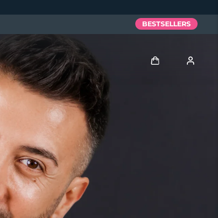
BESTSELLERS
Anmelden
Benutzerkonto
Meine Geräte
Meine Bestellungen
Meine Adressen
Meine Abonnements