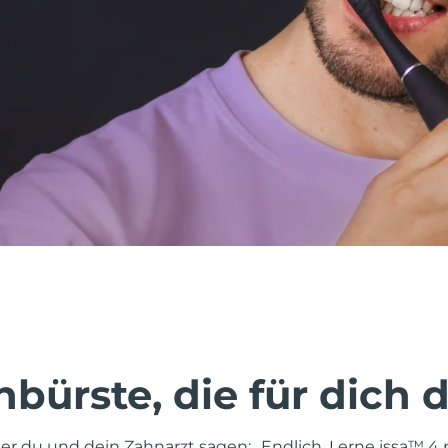
bürste, die für dich 
er du und dein Zahnarzt sagen: „Endlich. Lerne issa™ 4 