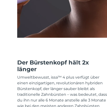
KIWI™ skincare
All acne treatment devices
All revitalizing eye massagers
Serum
issa™ Teeth Whitening Gel
Advanced pore care essentials
For healthy hair
18% PAP
Kosmetik
Männer
Kaufe alles
Der Bürstenkopf hält 2x
länger
FOREO APP
Umweltbewusst, issa™ 4 plus verfügt über
ÜBER
einen einzigartigen, revolutionären hybriden
Bürstenkopf, der länger sauber bleibt als
traditionelle Zahnbürsten – was bedeutet, dass
du ihn nur alle 6 Monate anstelle alle 3 Monate
wie bei den meisten anderen Zahnbürsten