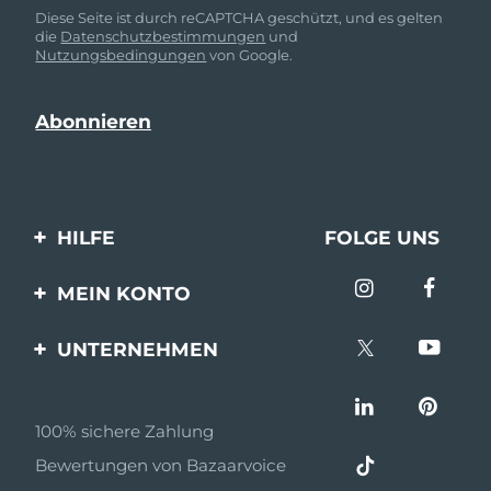
Diese Seite ist durch reCAPTCHA geschützt, und es gelten
die
Datenschutzbestimmungen
und
Nutzungsbedingungen
von Google.
HILFE
FOLGE UNS
Kontaktiere uns
MEIN KONTO
Bestellungen & Versand
Produkt registrieren
UNTERNEHMEN
Garantie & Umtausch
Unterstützung
Über FOREO
Häufig gestellte Fragen
100% sichere Zahlung
Partnerprogramm
Batterie-informationen
Bewertungen von Bazaarvoice
Partner Nachrichten