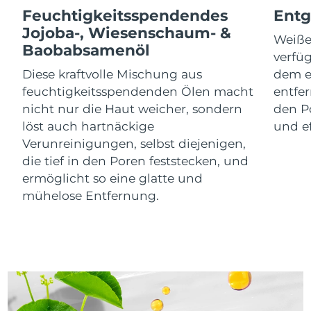
Isle of Man
10/08/2026
Feuchtigkeitsspendendes
Entg
Jojoba-, Wiesenschaum- &
Erwartete Lieferung
Weißer
Israel
Baobabsamenöl
12/08/2026
verfü
Diese kraftvolle Mischung aus
dem e
Erwartete Lieferung
Italien
feuchtigkeitsspendenden Ölen macht
entfer
08/08/2026
nicht nur die Haut weicher, sondern
den P
Erwartete Lieferung
löst auch hartnäckige
und e
Japan
11/08/2026
Verunreinigungen, selbst diejenigen,
die tief in den Poren feststecken, und
Erwartete Lieferung
Jersey
13/08/2026
ermöglicht so eine glatte und
mühelose Entfernung.
Erwartete Lieferung
Kasachstan
10/08/2026
Erwartete Lieferung
Kuwait
08/08/2026
Erwartete Lieferung
Lettland
08/08/2026