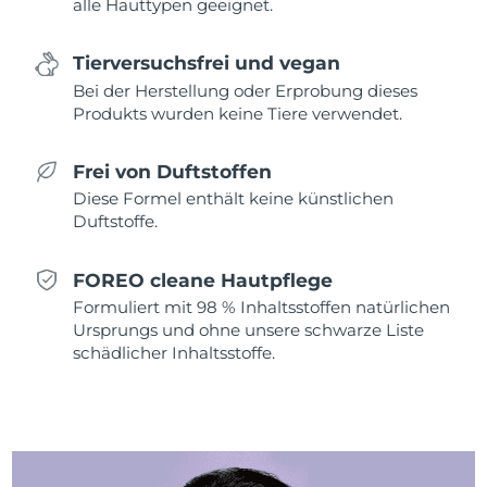
alle Hauttypen geeignet.
Erwartete Lieferung
Monaco
09/08/2026
Tierversuchsfrei und vegan
Erwartete Lieferung
Niederlande
08/08/2026
Bei der Herstellung oder Erprobung dieses
Produkts wurden keine Tiere verwendet.
Erwartete Lieferung
Neuseeland
08/08/2026
Frei von Duftstoffen
Diese Formel enthält keine künstlichen
Erwartete Lieferung
Norwegen
08/08/2026
Duftstoffe.
Erwartete Lieferung
Oman
FOREO cleane Hautpflege
11/08/2026
Formuliert mit 98 % Inhaltsstoffen natürlichen
Ursprungs und ohne unsere schwarze Liste
Erwartete Lieferung
Philippinen
11/08/2026
schädlicher Inhaltsstoffe.
Erwartete Lieferung
Polen
09/08/2026
Erwartete Lieferung
Portugal
08/08/2026