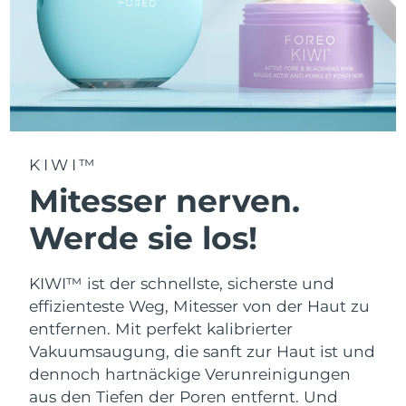
Erwartete Lieferung
Thailand
12/08/2026
Erwartete Lieferung
Türkei
09/08/2026
Vereinigte Arabische
Erwartete Lieferung
KIWI™
Emirate
09/08/2026
Mitesser nerven.
Vereinigtes
Erwartete Lieferung
Königreich
Werde sie los!
08/08/2026
Erwartete Lieferung
Vereinigte Staaten
KIWI™ ist der schnellste, sicherste und
09/08/2026
effizienteste Weg, Mitesser von der Haut zu
Erwartete Lieferung
entfernen. Mit perfekt kalibrierter
Usbekistan
13/08/2026
Vakuumsaugung, die sanft zur Haut ist und
dennoch hartnäckige Verunreinigungen
Erwartete Lieferung
Vietnam
14/08/2026
aus den Tiefen der Poren entfernt. Und