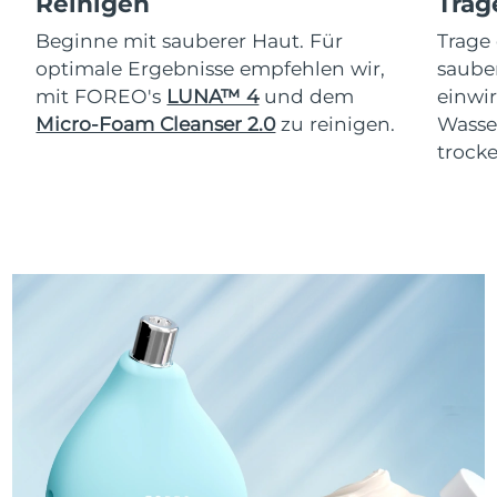
Reinigen
Trag
Erwartete Lieferung
Slowakei
08/08/2026
Beginne mit sauberer Haut. Für
Trage
optimale Ergebnisse empfehlen wir,
saube
Erwartete Lieferung
Slowenien
mit FOREO's
LUNA™ 4
und dem
einwi
08/08/2026
Micro-Foam Cleanser 2.0
zu reinigen.
Wasse
Erwartete Lieferung
trocke
Südafrika
16/08/2026
Erwartete Lieferung
Südkorea
10/08/2026
Erwartete Lieferung
Spanien
08/08/2026
Erwartete Lieferung
Schweden
08/08/2026
Erwartete Lieferung
Schweiz
08/08/2026
Erwartete Lieferung
Taiwan
13/08/2026