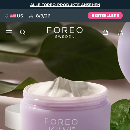
Direkt
ALLE FOREO-PRODUKTE ANSEHEN
zum
Inhalt
US
8/9/26
BESTSELLERS
NEU
Anmelden
Sprache
BREAKING NEWS
Benutzerkonto
English
Deutsch
Español
Meine Geräte
FAQ™ Pure Beauty-Tech Elixir
Français
Italiano
Português
Meine Bestellungen
Polski
Svenska
Русский
Türkçe
简体中文
繁體中文
Meine Adressen
issa™ Teeth Whitening Set
Meine Abonnements