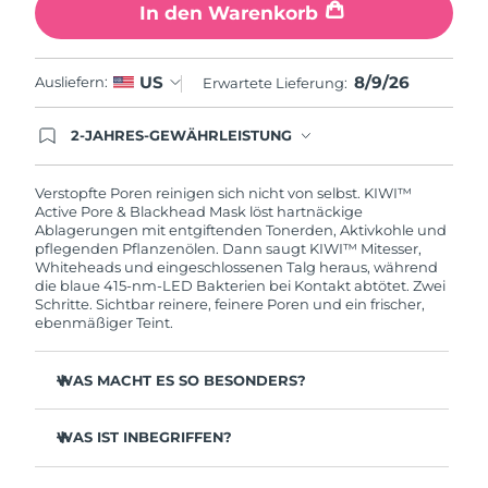
Taiwan
Erwartete Lieferung
8/13/26
In den Warenkorb
Thailand
Erwartete Lieferung
8/12/26
8/9/26
US
Ausliefern:
Erwartete Lieferung:
Türkei
Erwartete Lieferung
8/9/26
2-JAHRES-GEWÄHRLEISTUNG
Mit deiner heutigen Bestellung registriere sich für
Vereinigte Arabische
Erwartete Lieferung
8/9/26
deine FOREO-Garantie. Das bedeutet: Falls du
Emirate
innerhalb eines Jahres ab Kaufdatum Anlass zur
Verstopfte Poren reinigen sich nicht von selbst. KIWI™
Beanstandung deines FOREO-Produktes haben
Active Pore & Blackhead Mask löst hartnäckige
solltest, bekommst du dieses Produkt von
Ablagerungen mit entgiftenden Tonerden, Aktivkohle und
Vereinigtes
Erwartete Lieferung
8/8/26
FOREO gratis ersetzt.
pflegenden Pflanzenölen. Dann saugt KIWI™ Mitesser,
Königreich
Whiteheads und eingeschlossenen Talg heraus, während
die blaue 415-nm-LED Bakterien bei Kontakt abtötet. Zwei
Schritte. Sichtbar reinere, feinere Poren und ein frischer,
Vereinigte Staaten
Erwartete Lieferung
8/9/26
ebenmäßiger Teint.
Usbekistan
Erwartete Lieferung
8/13/26
WAS MACHT ES SO BESONDERS?
Vietnam
Erwartete Lieferung
8/14/26
Entgiftende Tonerden und Aktivkohle ziehen Talg,
Bakterien und Schmutz vor der Extraktion heraus.
WAS IST INBEGRIFFEN?
Jojoba-, Wiesenblumen- und Baobaböle erweichen
KIWI™
verstopfte Poren für müheloses, sanftes Absaugen.