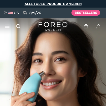
Direkt
ALLE FOREO-PRODUKTE ANSEHEN
zum
Inhalt
US
8/9/26
BESTSELLERS
NEU
Anmelden
Sprache
BREAKING NEWS
Benutzerkonto
English
Deutsch
Español
Meine Geräte
FAQ™ Pure Beauty-Tech Elixir
Français
Italiano
Português
Meine Bestellungen
Polski
Svenska
Русский
Türkçe
简体中文
繁體中文
Meine Adressen
issa™ Teeth Whitening Set
Meine Abonnements