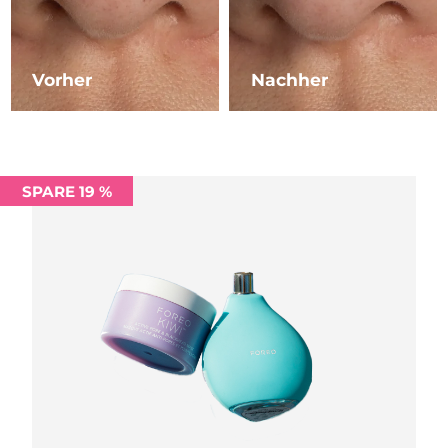
Norwegen
Erwartete Lieferung
8/8/26
Oman
Erwartete Lieferung
8/11/26
Vorher
Nachher
Philippinen
Erwartete Lieferung
8/11/26
Polen
Erwartete Lieferung
8/9/26
SPARE 19 %
Portugal
Erwartete Lieferung
8/8/26
Puerto Rico
Erwartete Lieferung
8/10/26
Katar
Erwartete Lieferung
8/9/26
Réunion
Erwartete Lieferung
8/13/26
Rumänien
Erwartete Lieferung
8/8/26
Russland
Erwartete Lieferung
8/16/26