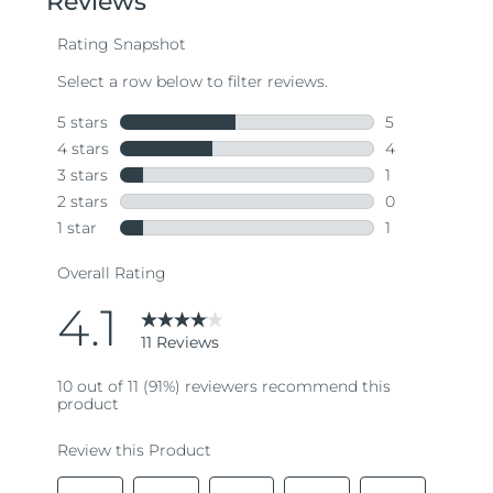
average
rating
value.
Read
11
Reviews.
Same
page
link.