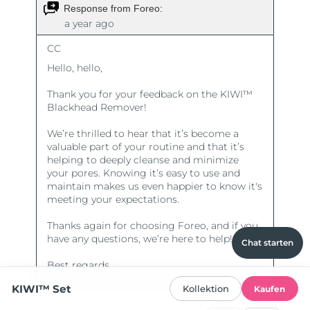
Chat starten
KIWI™ Set
Kollektion
Kaufen