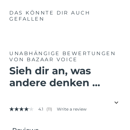
DAS KÖNNTE DIR AUCH
GEFALLEN
UNABHÄNGIGE BEWERTUNGEN
VON BAZAAR VOICE
Sieh dir an, was
andere denken ...
4.1
(11)
Write a review
4.1
out
of
5
stars,