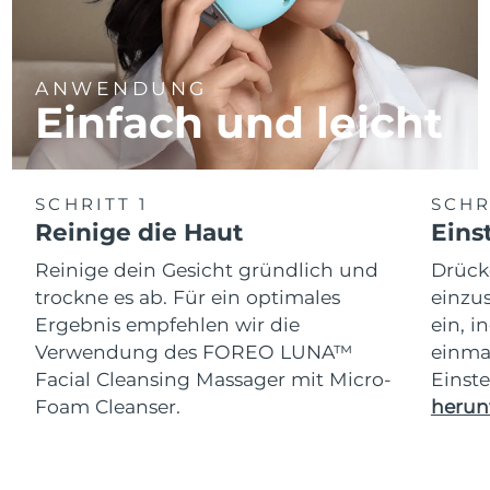
ANWENDUNG
Einfach und leicht
SCHRITT 1
SCHR
Reinige die Haut
Eins
Reinige dein Gesicht gründlich und
Drück
trockne es ab. Für ein optimales
einzus
Ergebnis empfehlen wir die
ein, i
Verwendung des FOREO LUNA™
einmal
Facial Cleansing Massager mit Micro-
Einst
Foam Cleanser.
herun