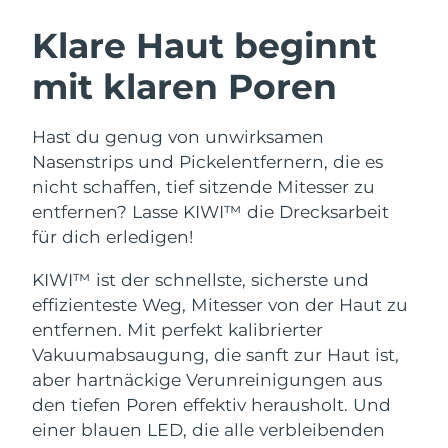
SCHWEDISCHE BEAUTY ROUTINE
Australien
Erwartete Lieferung
8/11/26
Klare Haut beginnt
Österreich
Erwartete Lieferung
8/8/26
mit klaren Poren
Bahrain
Erwartete Lieferung
8/9/26
Gesichtsreinigung
Gesichtsstraffung
Hast du genug von unwirksamen
Belgien
Erwartete Lieferung
8/8/26
LUNA™ 4 Set
BEAR™ 2 Set
Nasenstrips und Pickelentfernern, die es
Anti-aging massage
Microcurrent toning
nicht schaffen, tief sitzende Mitesser zu
Bermuda
Erwartete Lieferung
8/14/26
entfernen? Lasse KIWI™ die Drecksarbeit
für dich erledigen!
Hydratisierung
Mundpflege
Bosnien und
Erwartete Lieferung
8/11/26
LUNA™ 4 Plus
BEAR™ 2 go
Herzegowina
UFO™ 3 Set
issa™ 4
KIWI™ ist der schnellste, sicherste und
Massage, LED heating
Microcurrent toning on-the-go
FAQ™ ANTI-AGING-BEHANDLUNG
Deep facial hydration
Hybrid silicone sonic toothbrush
effizienteste Weg, Mitesser von der Haut zu
Brunei Darussalam
Erwartete Lieferung
8/13/26
entfernen. Mit perfekt kalibrierter
NEW
Vakuumabsaugung, die sanft zur Haut ist,
LUNA™ 4 Men
BEAR™ 2 eyes & lips
Bulgarien
Erwartete Lieferung
8/8/26
UFO™ 3 LED
issa™ 4 plus
aber hartnäckige Verunreinigungen aus
For men, anti-aging massage
Microcurrent line smoothing device
Near-infrared and red light therapy
Kanada
den tiefen Poren effektiv herausholt. Und
Smart hybrid silicone sonic toothbrush
Erwartete Lieferung
8/12/26
device
Anti-aging
LED-Behandlungen
einer blauen LED, die alle verbleibenden