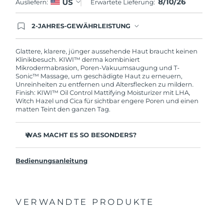
8/10/26
US
Ausliefern:
Erwartete Lieferung:
Taiwan
Erwartete Lieferung
8/14/26
Thailand
2-JAHRES-GEWÄHRLEISTUNG
Erwartete Lieferung
8/13/26
Mit deiner heutigen Bestellung registriere sich für
deine FOREO-Garantie. Das bedeutet: Falls du
Türkei
Erwartete Lieferung
8/10/26
innerhalb eines Jahres ab Kaufdatum Anlass zur
Glattere, klarere, jünger aussehende Haut braucht keinen
Beanstandung deines FOREO-Produktes haben
Klinikbesuch. KIWI™ derma kombiniert
solltest, bekommst du dieses Produkt von
Mikrodermabrasion, Poren-Vakuumsaugung und T-
Vereinigte Arabische
FOREO gratis ersetzt.
Sonic™ Massage, um geschädigte Haut zu erneuern,
Erwartete Lieferung
8/10/26
Emirate
Unreinheiten zu entfernen und Altersflecken zu mildern.
Finish: KIWI™ Oil Control Mattifying Moisturizer mit LHA,
Witch Hazel und Cica für sichtbar engere Poren und einen
Vereinigtes
matten Teint den ganzen Tag.
Erwartete Lieferung
8/9/26
Königreich
WAS MACHT ES SO BESONDERS?
Vereinigte Staaten
Erwartete Lieferung
8/10/26
Drei Adamas-Diamantspitzen decken jede
Gesichtszone ab – entwickelt, um nie ersetzt werden zu
Usbekistan
Bedienungsanleitung
Erwartete Lieferung
8/14/26
müssen.
6 einstellbare Intensitäten und 3 Massageeinstellungen
Vietnam
Erwartete Lieferung
8/15/26
personalisieren jede Behandlung für deine Haut.
VERWANDTE PRODUKTE
90 % berichten von glatterer Haut – 93 % von sichtbar
kleineren Poren.