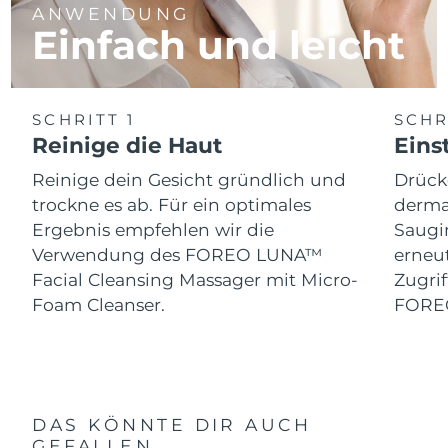
ANWENDUNG
Einfach und leicht
SCHRITT 1
SCHR
Reinige die Haut
Eins
Reinige dein Gesicht gründlich und
Drück
trockne es ab. Für ein optimales
derma 
Ergebnis empfehlen wir die
Saugin
Verwendung des FOREO LUNA™
erneut
Facial Cleansing Massager mit Micro-
Zugrif
Foam Cleanser.
FORE
DAS KÖNNTE DIR AUCH
GEFALLEN