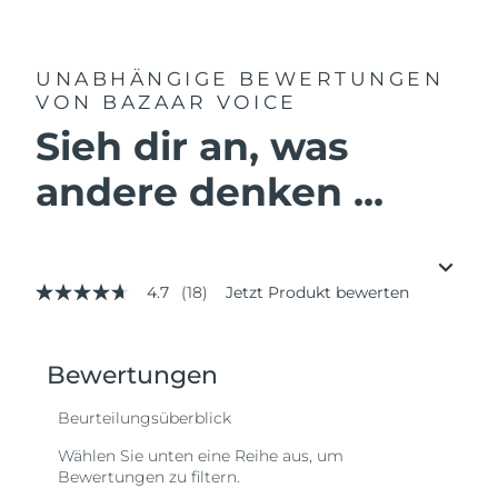
UNABHÄNGIGE BEWERTUNGEN
VON BAZAAR VOICE
Sieh dir an, was
andere denken ...
4.7
(18)
Jetzt Produkt bewerten
4.7
von
5
Sternen,
Durchschnittswert
der
Bewertung.
Read
18
Reviews.
Link
auf