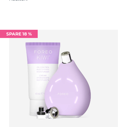
Norwegen
Erwartete Lieferung
8/9/26
Oman
Erwartete Lieferung
8/12/26
Philippinen
Erwartete Lieferung
8/12/26
SPARE 18 %
Polen
Erwartete Lieferung
8/10/26
Portugal
Erwartete Lieferung
8/9/26
Puerto Rico
Erwartete Lieferung
8/11/26
Katar
Erwartete Lieferung
8/10/26
Réunion
Erwartete Lieferung
8/14/26
Rumänien
Erwartete Lieferung
8/9/26
Russland
Erwartete Lieferung
8/17/26