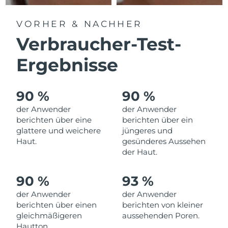
Litauen
Erwartete Lieferung
8/9/26
VORHER & NACHHER
Luxemburg
Erwartete Lieferung
8/9/26
Verbraucher-Test-
Sonderverwaltungsregion
Ergebnisse
Erwartete Lieferung
8/11/26
Macau
Malaysia
Erwartete Lieferung
8/12/26
90 %
90 %
der Anwender
der Anwender
Malta
Erwartete Lieferung
8/9/26
berichten über eine
berichten über ein
glattere und weichere
jüngeres und
Mexiko
Erwartete Lieferung
8/13/26
Haut.
gesünderes Aussehen
der Haut.
Monaco
Erwartete Lieferung
8/10/26
90 %
93 %
Niederlande
Erwartete Lieferung
8/9/26
der Anwender
der Anwender
berichten über einen
berichten von kleiner
Neuseeland
Erwartete Lieferung
8/9/26
gleichmäßigeren
aussehenden Poren.
Hautton.