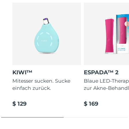
Bakterienresistenter, 100 % wasserdichter Silikonfilter
hält jede Behandlung hygienisch.
Glycerin zieht Feuchtigkeit an und bindet sie an die
Haut, als Schutzbarriere gegen Feuchtigkeitsverlust.
Vegan, 79 % natürlich, nicht komedogen – die perfekte
Make-up-Basis für ölige, zu Unreinheiten neigende
Haut.
KIWI™
ESPADA™ 2
Mitesser sucken. Sucke
Blaue LED-Therap
einfach zurück.
zur Akne-Behand
$ 129
$ 169