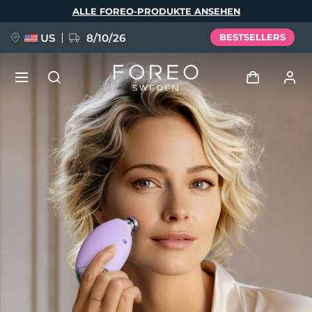
Direkt
ALLE FOREO-PRODUKTE ANSEHEN
zum
Inhalt
US
8/10/26
BESTSELLERS
NEU
Anmelden
Sprache
BREAKING NEWS
Benutzerkonto
English
Deutsch
Español
Meine Geräte
FAQ™ Pure Beauty-Tech Elixir
Français
Italiano
Português
Meine Bestellungen
Polski
Svenska
Русский
Türkçe
简体中文
繁體中文
Meine Adressen
issa™ Teeth Whitening Set
Meine Abonnements