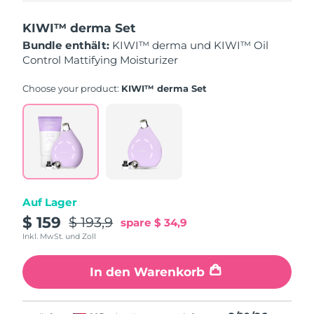
Saudi-Arabien
Erwartete Lieferung
8/10/26
KIWI™ derma Set
Bundle enthält:
KIWI™ derma und KIWI™ Oil
Singapur
Erwartete Lieferung
8/11/26
Control Mattifying Moisturizer
Slowakei
Erwartete Lieferung
8/9/26
Choose your product:
KIWI™ derma Set
Slowenien
Erwartete Lieferung
8/9/26
Südafrika
Erwartete Lieferung
8/17/26
Südkorea
Erwartete Lieferung
8/11/26
Auf Lager
Spanien
$ 159
$ 193,9
Erwartete Lieferung
8/9/26
spare
$ 34,9
Inkl. MwSt. und Zoll
Schweden
Erwartete Lieferung
8/9/26
In den Warenkorb
Schweiz
Erwartete Lieferung
8/9/26