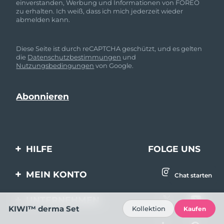
einverstanden, Werbung und Informationen von FOREO
zu erhalten. Ich weiß, dass ich mich jederzeit wieder
abmelden kann.
Diese Seite ist durch reCAPTCHA geschützt, und es gelten
die
Datenschutzbestimmungen
und
Nutzungsbedingungen
von Google.
HILFE
FOLGE UNS
Kontaktiere uns
MEIN KONTO
Chat starten
Bestellungen & Versand
Produkt registrieren
UNTERNEHMEN
Garantie & Umtausch
KIWI™ derma Set
Kollektion
Kaufen
Unterstützung
Über FOREO