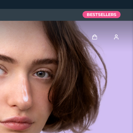
BESTSELLERS
Anmelden
Benutzerkonto
Meine Geräte
Meine Bestellungen
Meine Adressen
Meine Abonnements