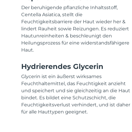
KIWI™ skincare
All acne treatment devices
All revitalizing eye massagers
Serum
issa™ Teeth Whitening Gel
Der beruhigende pflanzliche Inhaltsstoff,
Advanced pore care essentials
For healthy hair
18% PAP
Centella Asiatica, stellt die
Feuchtigkeitsbarriere der Haut wieder her &
Kosmetik
Männer
lindert Rauheit sowie Reizungen. Es reduziert
Hautunreinheiten & beschleunigt den
Heilungsprozess für eine widerstandsfähigere
Haut.
Kaufe alles
Hydrierendes Glycerin
Glycerin ist ein äußerst wirksames
Feuchthaltemittel, das Feuchtigkeit anzieht
FOREO APP
und speichert und sie gleichzeitig an die Haut
ÜBER
bindet. Es bildet eine Schutzschicht, die
Feuchtigkeitsverlust verhindert, und ist daher
für alle Hauttypen geeignet.