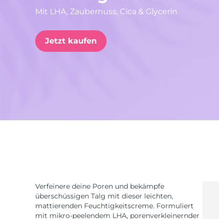
Mit LHA, Zaubernuss, Cica & Glycerin
issa™ Teeth Whitening Set
Jetzt kaufen
FAQ™ Dual LED Panel
BELIEBT
Sonderangebote
Bestseller
Verfeinere deine Poren und bekämpfe
überschüssigen Talg mit dieser leichten,
mattierenden Feuchtigkeitscreme. Formuliert
mit mikro-peelendem LHA, porenverkleinernder