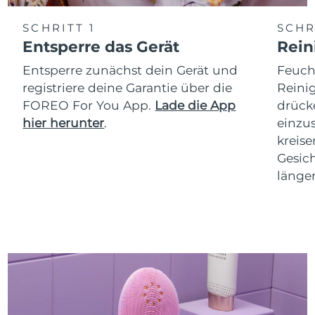
SCHRITT 1
SCHR
Entsperre das Gerät
Rein
Entsperre zunächst dein Gerät und
Feuch
registriere deine Garantie über die
Reini
FOREO For You App.
Lade die App
drücke
hier herunter
.
einzus
kreis
Gesich
länger