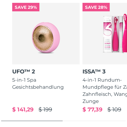
SAVE 29%
SAVE 28%
UFO™ 2
ISSA™ 3
5-in-1 Spa
4-in-1 Rundum-
Gesichtsbehandlung
Mundpflege für Z
Zahnfleisch, Wan
Zunge
$ 141,29
$ 199
$ 77,39
$ 109