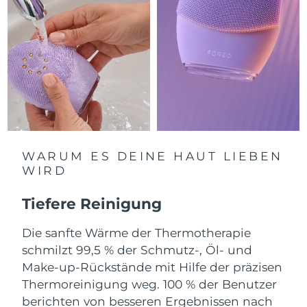
Litauen
Erwartete Lieferung
8/9/26
Luxemburg
Erwartete Lieferung
8/9/26
Sonderverwaltungsregion
Erwartete Lieferung
8/11/26
Macau
Malaysia
Erwartete Lieferung
8/12/26
Malta
Erwartete Lieferung
8/9/26
WARUM ES DEINE HAUT LIEBEN
WIRD
Mexiko
Erwartete Lieferung
8/13/26
Tiefere Reinigung
Monaco
Erwartete Lieferung
8/10/26
Die sanfte Wärme der Thermotherapie
schmilzt 99,5 % der Schmutz-, Öl- und
Niederlande
Erwartete Lieferung
8/9/26
Make-up-Rückstände mit Hilfe der präzisen
Neuseeland
Erwartete Lieferung
8/9/26
Thermoreinigung weg. 100 % der Benutzer
berichten von besseren Ergebnissen nach