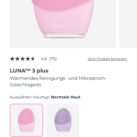
4.6
(75)
Jetzt Produkt bewerten
4.6
von
LUNA™ 3 plus
5
Sternen,
Wärmendes Reinigungs- und Mikrostrom-
Durchschnittswert
Gesichtsgerät
der
Bewertung.
Read
Auswählen Hauttyp:
Normale Haut
75
Reviews.
Link
auf
derselben
Seite.