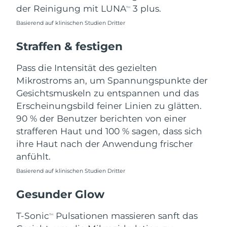
Norwegen
Erwartete Lieferung
8/9/26
der Reinigung mit LUNA
3 plus.
TM
Basierend auf klinischen Studien Dritter
Oman
Erwartete Lieferung
8/12/26
Straffen & festigen
Philippinen
Erwartete Lieferung
8/12/26
Pass die Intensität des gezielten
Polen
Erwartete Lieferung
8/10/26
Mikrostroms an, um Spannungspunkte der
Gesichtsmuskeln zu entspannen und das
Portugal
Erwartete Lieferung
8/9/26
Erscheinungsbild feiner Linien zu glätten.
90 % der Benutzer berichten von einer
Puerto Rico
Erwartete Lieferung
8/11/26
strafferen Haut und 100 % sagen, dass sich
ihre Haut nach der Anwendung frischer
Katar
Erwartete Lieferung
8/10/26
anfühlt.
Réunion
Basierend auf klinischen Studien Dritter
Erwartete Lieferung
8/14/26
Gesunder Glow
Rumänien
Erwartete Lieferung
8/9/26
T-Sonic
Pulsationen massieren sanft das
TM
Russland
Erwartete Lieferung
8/17/26