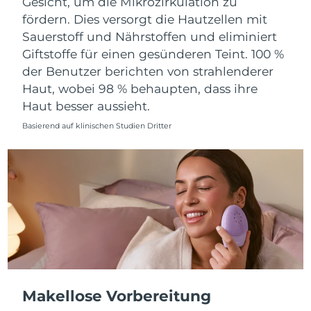
Gesicht, um die Mikrozirkulation zu
fördern. Dies versorgt die Hautzellen mit
Saudi-Arabien
Erwartete Lieferung
8/10/26
Sauerstoff und Nährstoffen und eliminiert
Giftstoffe für einen gesünderen Teint. 100 %
Singapur
Erwartete Lieferung
8/11/26
der Benutzer berichten von strahlenderer
Slowakei
Haut, wobei 98 % behaupten, dass ihre
Erwartete Lieferung
8/9/26
Haut besser aussieht.
Slowenien
Erwartete Lieferung
8/9/26
Basierend auf klinischen Studien Dritter
Südafrika
Erwartete Lieferung
8/17/26
Südkorea
Erwartete Lieferung
8/11/26
Spanien
Erwartete Lieferung
8/9/26
Schweden
Erwartete Lieferung
8/9/26
Schweiz
Erwartete Lieferung
8/9/26
Makellose Vorbereitung