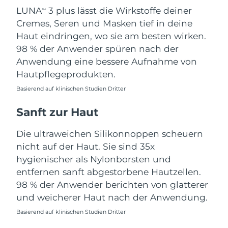
Taiwan
Erwartete Lieferung
8/14/26
LUNA
3 plus lässt die Wirkstoffe deiner
TM
Cremes, Seren und Masken tief in deine
Thailand
Erwartete Lieferung
8/13/26
Haut eindringen, wo sie am besten wirken.
98 % der Anwender spüren nach der
Türkei
Erwartete Lieferung
8/10/26
Anwendung eine bessere Aufnahme von
Hautpflegeprodukten.
Vereinigte Arabische
Erwartete Lieferung
8/10/26
Emirate
Basierend auf klinischen Studien Dritter
Vereinigtes
Sanft zur Haut
Erwartete Lieferung
8/9/26
Königreich
Die ultraweichen Silikonnoppen scheuern
Vereinigte Staaten
Erwartete Lieferung
8/10/26
nicht auf der Haut. Sie sind 35x
hygienischer als Nylonborsten und
Usbekistan
Erwartete Lieferung
8/14/26
entfernen sanft abgestorbene Hautzellen.
98 % der Anwender berichten von glatterer
Vietnam
Erwartete Lieferung
8/15/26
und weicherer Haut nach der Anwendung.
Basierend auf klinischen Studien Dritter