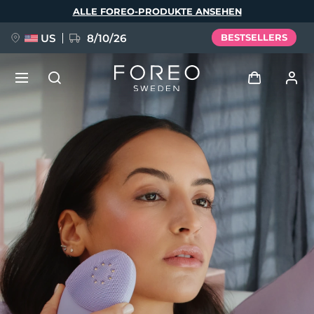
Direkt
ALLE FOREO-PRODUKTE ANSEHEN
zum
Inhalt
US
8/10/26
BESTSELLERS
NEU
Anmelden
Sprache
BREAKING NEWS
Benutzerkonto
English
Deutsch
Español
Meine Geräte
FAQ™ Pure Beauty-Tech Elixir
Français
Italiano
Português
Meine Bestellungen
Polski
Svenska
Русский
Türkçe
简体中文
繁體中文
Meine Adressen
issa™ Teeth Whitening Set
Meine Abonnements