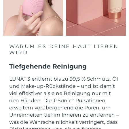
Saudi-Arabien
Erwartete Lieferung
8/11/26
Singapur
Erwartete Lieferung
8/12/26
Slowakei
Erwartete Lieferung
8/10/26
WARUM ES DEINE HAUT LIEBEN
Slowenien
Erwartete Lieferung
8/10/26
WIRD
Südafrika
Erwartete Lieferung
8/18/26
Tiefgehende Reinigung
Südkorea
Erwartete Lieferung
8/12/26
LUNA
3 entfernt bis zu 99,5 % Schmutz, Öl
TM
und Make-up-Rückstände – und ist damit
Spanien
Erwartete Lieferung
8/10/26
viel effektiver als eine Reinigung nur mit
den Händen. Die T-Sonic
Pulsationen
TM
Schweden
Erwartete Lieferung
8/10/26
erweitern vorübergehend die Poren, um
Unreinheiten tief im Inneren zu entfernen –
Schweiz
Erwartete Lieferung
8/10/26
was die Wahrscheinlichkeit verringert, dass