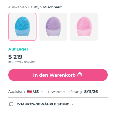
rating
value.
Auswählen Hauttyp:
Mischhaut
Read
815
Reviews.
Same
page
link.
Auf Lager
$ 219
Inkl. MwSt. und Zoll
In den Warenkorb
8/11/26
US
Ausliefern:
Erwartete Lieferung:
2-JAHRES-GEWÄHRLEISTUNG
Mit deiner heutigen Bestellung registriere sich für
deine FOREO-Garantie. Das bedeutet: Falls du