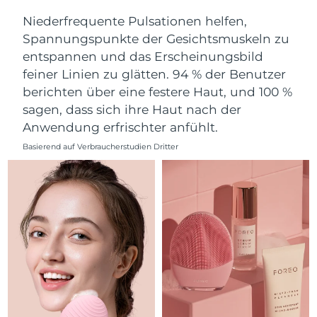
Norwegen
Erwartete Lieferung
8/10/26
Niederfrequente Pulsationen helfen,
Spannungspunkte der Gesichtsmuskeln zu
Oman
Erwartete Lieferung
8/13/26
entspannen und das Erscheinungsbild
feiner Linien zu glätten. 94 % der Benutzer
Philippinen
Erwartete Lieferung
8/13/26
berichten über eine festere Haut, und 100 %
Polen
Erwartete Lieferung
8/11/26
sagen, dass sich ihre Haut nach der
Anwendung erfrischter anfühlt.
Portugal
Erwartete Lieferung
8/10/26
Basierend auf Verbraucherstudien Dritter
Puerto Rico
Erwartete Lieferung
8/12/26
Katar
Erwartete Lieferung
8/11/26
Réunion
Erwartete Lieferung
8/15/26
Rumänien
Erwartete Lieferung
8/10/26
Russland
Erwartete Lieferung
8/18/26