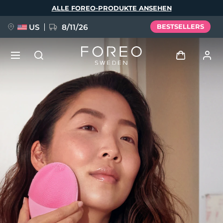
Direkt
ALLE FOREO-PRODUKTE ANSEHEN
zum
Inhalt
US
8/11/26
BESTSELLERS
NEU
Anmelden
Sprache
BREAKING NEWS
Benutzerkonto
English
Deutsch
Español
Meine Geräte
FAQ™ Pure Beauty-Tech Elixir
Français
Italiano
Português
Meine Bestellungen
Polski
Svenska
Русский
Türkçe
简体中文
繁體中文
Meine Adressen
issa™ Teeth Whitening Set
Meine Abonnements