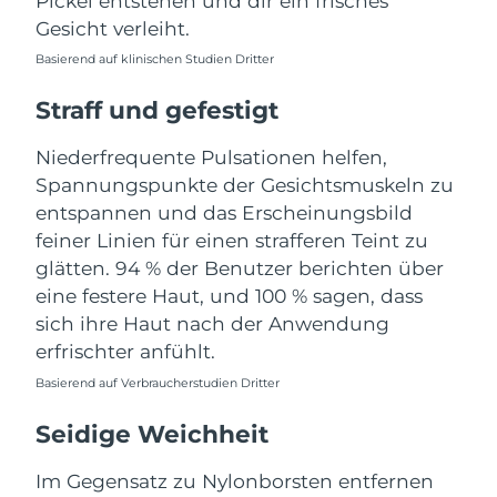
Pickel entstehen und dir ein frisches
Taiwan
Erwartete Lieferung
8/15/26
Gesicht verleiht.
Thailand
Erwartete Lieferung
8/14/26
Basierend auf klinischen Studien Dritter
Straff und gefestigt
Türkei
Erwartete Lieferung
8/11/26
Niederfrequente Pulsationen helfen,
Vereinigte Arabische
Erwartete Lieferung
8/11/26
Spannungspunkte der Gesichtsmuskeln zu
Emirate
entspannen und das Erscheinungsbild
Vereinigtes
feiner Linien für einen strafferen Teint zu
Erwartete Lieferung
8/10/26
Königreich
glätten. 94 % der Benutzer berichten über
eine festere Haut, und 100 % sagen, dass
Vereinigte Staaten
Erwartete Lieferung
8/11/26
sich ihre Haut nach der Anwendung
erfrischter anfühlt.
Usbekistan
Erwartete Lieferung
8/15/26
Basierend auf Verbraucherstudien Dritter
Vietnam
Erwartete Lieferung
8/16/26
Seidige Weichheit
Im Gegensatz zu Nylonborsten entfernen