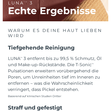
LUNA
3
TM
Litauen
Erwartete Lieferung
8/10/26
Echte Ergebnisse
Luxemburg
Erwartete Lieferung
8/10/26
Sonderverwaltungsregion
Erwartete Lieferung
8/12/26
WARUM ES DEINE HAUT LIEBEN
Macau
WIRD
Malaysia
Erwartete Lieferung
8/13/26
Tiefgehende Reinigung
Malta
Erwartete Lieferung
8/10/26
LUNA
3 entfernt bis zu 99,5 % Schmutz, Öl
TM
und Make-up-Rückstände. Die T-Sonic
TM
Mexiko
Erwartete Lieferung
8/14/26
Pulsationen erweitern vorübergehend die
Poren, um Unreinheiten tief im Inneren zu
Monaco
Erwartete Lieferung
8/11/26
entfernen – was die Wahrscheinlichkeit
verringert, dass Pickel entstehen.
Niederlande
Erwartete Lieferung
8/10/26
Basierend auf klinischen Studien Dritter
Neuseeland
Erwartete Lieferung
8/10/26
Straff und gefestigt