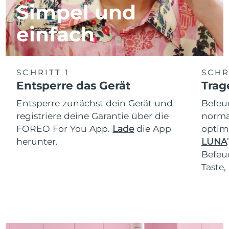
Simpel und
einfach
SCHRITT 1
SCHR
Entsperre das Gerät
Trag
Entsperre zunächst dein Gerät und
Befeu
registriere deine Garantie über die
normal
FOREO For You App.
Lade
die App
optim
herunter.
LUNA
T
Befeu
Taste,