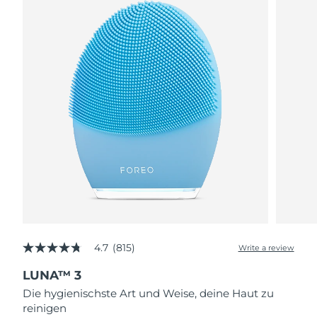
4.7
(815)
Write a review
4.7
out
LUNA™ 3
of
5
Die hygienischste Art und Weise, deine Haut zu
stars,
reinigen
average