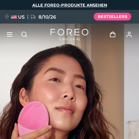
Direkt
ALLE FOREO-PRODUKTE ANSEHEN
zum
Inhalt
US
8/10/26
BESTSELLERS
NEU
Anmelden
Sprache
BREAKING NEWS
Benutzerkonto
English
Deutsch
Español
Meine Geräte
FAQ™ Pure Beauty-Tech Elixir
Français
Italiano
Português
Meine Bestellungen
Polski
Svenska
Русский
Türkçe
简体中文
繁體中文
Meine Adressen
issa™ Teeth Whitening Set
Meine Abonnements