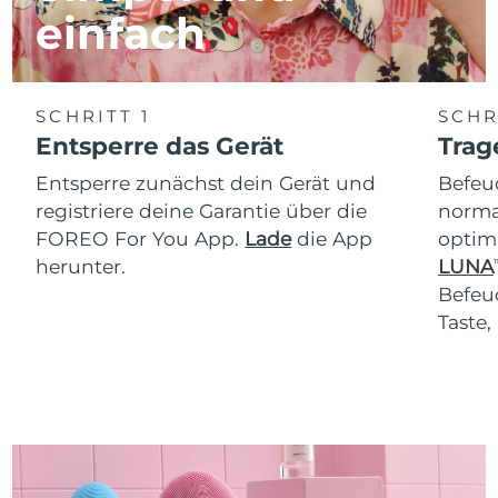
einfach
SCHRITT 1
SCHR
Entsperre das Gerät
Trag
Entsperre zunächst dein Gerät und
Befeu
registriere deine Garantie über die
normal
FOREO For You App.
Lade
die App
optim
herunter.
LUNA
T
Befeu
Taste,