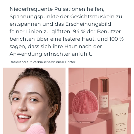
Norwegen
Erwartete Lieferung
8/9/26
Niederfrequente Pulsationen helfen,
Spannungspunkte der Gesichtsmuskeln zu
Oman
Erwartete Lieferung
8/12/26
entspannen und das Erscheinungsbild
feiner Linien zu glätten. 94 % der Benutzer
Philippinen
Erwartete Lieferung
8/12/26
berichten über eine festere Haut, und 100 %
Polen
Erwartete Lieferung
8/10/26
sagen, dass sich ihre Haut nach der
Anwendung erfrischter anfühlt.
Portugal
Erwartete Lieferung
8/9/26
Basierend auf Verbraucherstudien Dritter
Puerto Rico
Erwartete Lieferung
8/11/26
Katar
Erwartete Lieferung
8/10/26
Réunion
Erwartete Lieferung
8/14/26
Rumänien
Erwartete Lieferung
8/9/26
Russland
Erwartete Lieferung
8/17/26