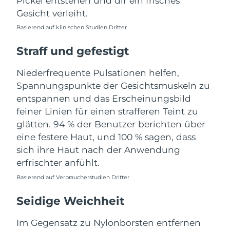
Pickel entstehen und dir ein frisches
Taiwan
Erwartete Lieferung
8/14/26
Gesicht verleiht.
Thailand
Erwartete Lieferung
8/13/26
Basierend auf klinischen Studien Dritter
Straff und gefestigt
Türkei
Erwartete Lieferung
8/10/26
Niederfrequente Pulsationen helfen,
Vereinigte Arabische
Erwartete Lieferung
8/10/26
Spannungspunkte der Gesichtsmuskeln zu
Emirate
entspannen und das Erscheinungsbild
Vereinigtes
feiner Linien für einen strafferen Teint zu
Erwartete Lieferung
8/9/26
Königreich
glätten. 94 % der Benutzer berichten über
eine festere Haut, und 100 % sagen, dass
Vereinigte Staaten
Erwartete Lieferung
8/10/26
sich ihre Haut nach der Anwendung
erfrischter anfühlt.
Usbekistan
Erwartete Lieferung
8/14/26
Basierend auf Verbraucherstudien Dritter
Vietnam
Erwartete Lieferung
8/15/26
Seidige Weichheit
Im Gegensatz zu Nylonborsten entfernen