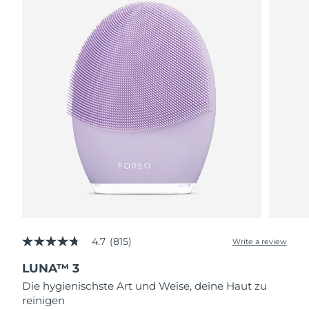
4.7
(815)
Write a review
4.7
out
LUNA™ 3
of
5
Die hygienischste Art und Weise, deine Haut zu
stars,
reinigen
average