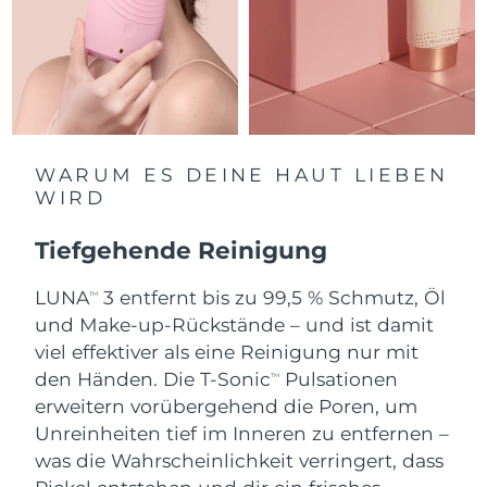
Saudi-Arabien
Erwartete Lieferung
8/10/26
Singapur
Erwartete Lieferung
8/11/26
Slowakei
Erwartete Lieferung
8/9/26
WARUM ES DEINE HAUT LIEBEN
Slowenien
Erwartete Lieferung
8/9/26
WIRD
Südafrika
Erwartete Lieferung
8/17/26
Tiefgehende Reinigung
Südkorea
Erwartete Lieferung
8/11/26
LUNA
3 entfernt bis zu 99,5 % Schmutz, Öl
TM
und Make-up-Rückstände – und ist damit
Spanien
Erwartete Lieferung
8/9/26
viel effektiver als eine Reinigung nur mit
den Händen. Die T-Sonic
Pulsationen
TM
Schweden
Erwartete Lieferung
8/9/26
erweitern vorübergehend die Poren, um
Unreinheiten tief im Inneren zu entfernen –
Schweiz
Erwartete Lieferung
8/9/26
was die Wahrscheinlichkeit verringert, dass