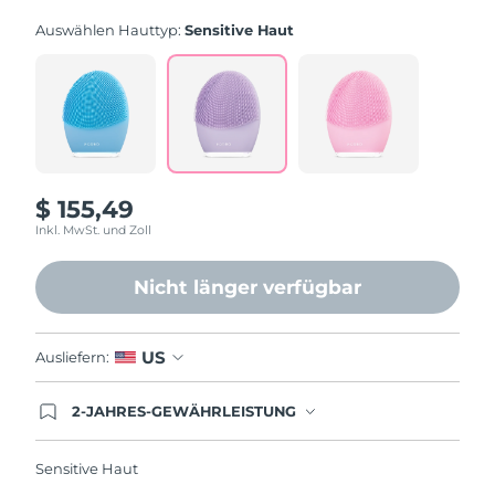
rating
value.
Auswählen Hauttyp:
Sensitive Haut
Read
815
Reviews.
Same
page
link.
$ 155,49
Inkl. MwSt. und Zoll
Nicht länger verfügbar
US
Ausliefern:
2-JAHRES-GEWÄHRLEISTUNG
Mit deiner heutigen Bestellung registriere sich für
deine FOREO-Garantie. Das bedeutet: Falls du
innerhalb eines Jahres ab Kaufdatum Anlass zur
Sensitive Haut
Beanstandung deines FOREO-Produktes haben