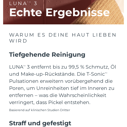
LUNA
3
TM
Litauen
Erwartete Lieferung
8/9/26
Echte Ergebnisse
Luxemburg
Erwartete Lieferung
8/9/26
Sonderverwaltungsregion
Erwartete Lieferung
8/11/26
WARUM ES DEINE HAUT LIEBEN
Macau
WIRD
Malaysia
Erwartete Lieferung
8/12/26
Tiefgehende Reinigung
Malta
Erwartete Lieferung
8/9/26
LUNA
3 entfernt bis zu 99,5 % Schmutz, Öl
TM
und Make-up-Rückstände. Die T-Sonic
TM
Mexiko
Erwartete Lieferung
8/13/26
Pulsationen erweitern vorübergehend die
Poren, um Unreinheiten tief im Inneren zu
Monaco
Erwartete Lieferung
8/10/26
entfernen – was die Wahrscheinlichkeit
verringert, dass Pickel entstehen.
Niederlande
Erwartete Lieferung
8/9/26
Basierend auf klinischen Studien Dritter
Neuseeland
Erwartete Lieferung
8/9/26
Straff und gefestigt