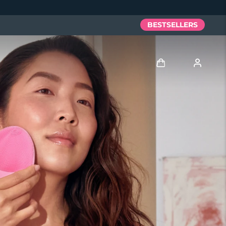
BESTSELLERS
Anmelden
Benutzerkonto
Meine Geräte
Meine Bestellungen
Meine Adressen
Meine Abonnements