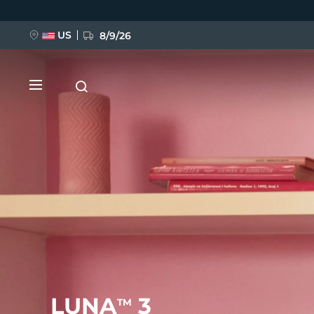
Direkt
zum
Inhalt
US
8/9/26
NEU
BREAKING NEWS
FAQ™ Pure Beauty-Tech Elixir
LUNA
3
TM