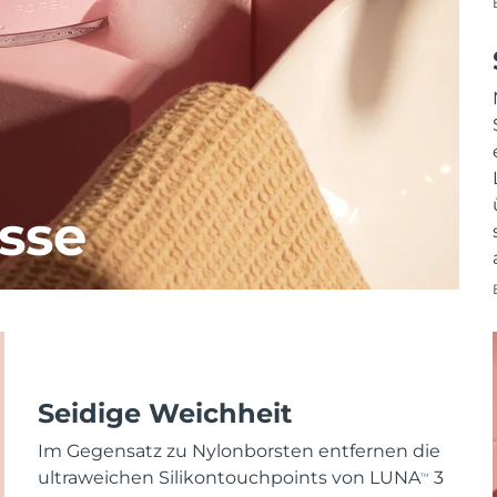
sse
Seidige Weichheit
Im Gegensatz zu Nylonborsten entfernen die
ultraweichen Silikontouchpoints von LUNA
3
TM