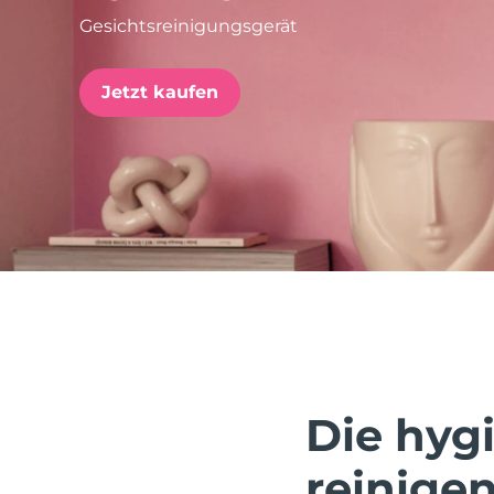
Gesichtsreinigungsgerät
issa™ Teeth Whitening Set
Jetzt kaufen
FAQ™ Dual LED Panel
BELIEBT
Sonderangebote
Bestseller
Die hygi
reinigen