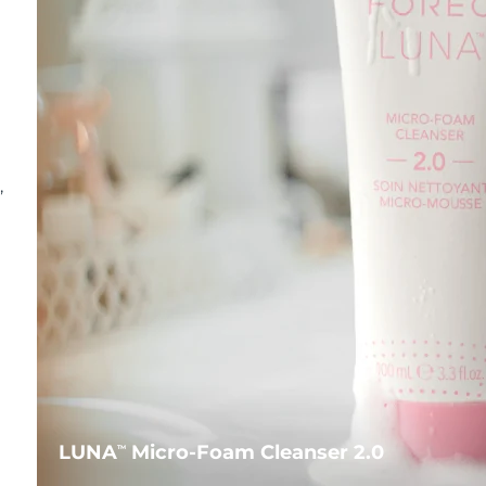
,
LUNA
Micro-Foam Cleanser 2.0
TM