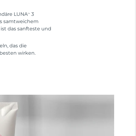
endäre LUNA
3
TM
aus samtweichem
 ist das sanfteste und
ln, das die
 besten wirken.