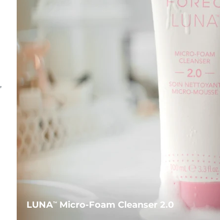
,
LUNA
Micro-Foam Cleanser 2.0
TM