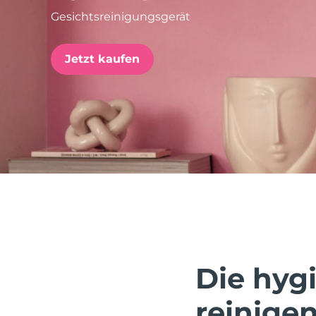
Gesichtsreinigungsgerät
issa™ Teeth Whitening Set
Jetzt kaufen
FAQ™ Dual LED Panel
BELIEBT
Sonderangebote
Bestseller
Die hygi
reinigen