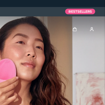
BESTSELLERS
Anmelden
Benutzerkonto
Meine Geräte
Meine Bestellungen
Meine Adressen
Meine Abonnements