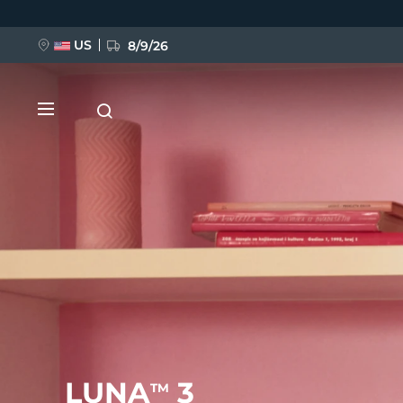
Direkt
zum
Inhalt
US
8/9/26
NEU
BREAKING NEWS
FAQ™ Pure Beauty-Tech Elixir
LUNA
3
TM