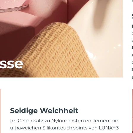
sse
Seidige Weichheit
Im Gegensatz zu Nylonborsten entfernen die
ultraweichen Silikontouchpoints von LUNA
3
TM