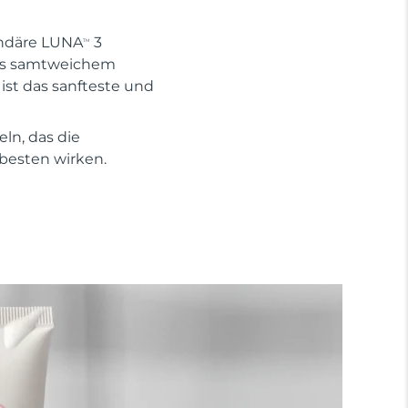
endäre LUNA
3
TM
aus samtweichem
 ist das sanfteste und
ln, das die
 besten wirken.