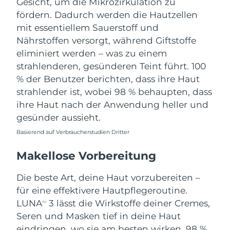
Gesicht, um die Mikrozirkulation zu
fördern. Dadurch werden die Hautzellen
Erwartete Lieferung
Thailand
mit essentiellem Sauerstoff und
12/08/2026
Nährstoffen versorgt, während Giftstoffe
Erwartete Lieferung
eliminiert werden – was zu einem
Türkei
09/08/2026
strahlenderen, gesünderen Teint führt. 100
% der Benutzer berichten, dass ihre Haut
Vereinigte Arabische
Erwartete Lieferung
strahlender ist, wobei 98 % behaupten, dass
Emirate
09/08/2026
ihre Haut nach der Anwendung heller und
gesünder aussieht.
Vereinigtes
Erwartete Lieferung
Königreich
08/08/2026
Basierend auf Verbraucherstudien Dritter
Erwartete Lieferung
Makellose Vorbereitung
Vereinigte Staaten
09/08/2026
Die beste Art, deine Haut vorzubereiten –
Erwartete Lieferung
Usbekistan
für eine effektivere Hautpflegeroutine.
13/08/2026
LUNA
3 lässt die Wirkstoffe deiner Cremes,
TM
Erwartete Lieferung
Seren und Masken tief in deine Haut
Vietnam
14/08/2026
eindringen, wo sie am besten wirken. 98 %