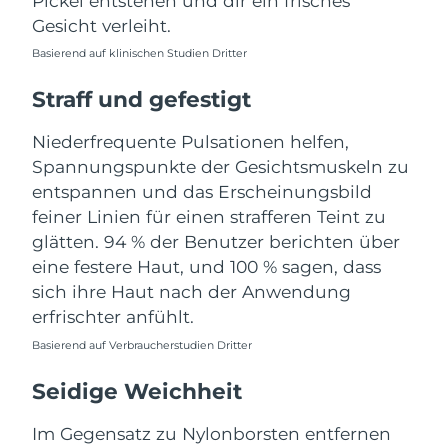
Pickel entstehen und dir ein frisches
Gesicht verleiht.
Erwartete Lieferung
Puerto Rico
10/08/2026
Basierend auf klinischen Studien Dritter
Straff und gefestigt
Erwartete Lieferung
Katar
09/08/2026
Niederfrequente Pulsationen helfen,
Erwartete Lieferung
Réunion
Spannungspunkte der Gesichtsmuskeln zu
13/08/2026
entspannen und das Erscheinungsbild
feiner Linien für einen strafferen Teint zu
Erwartete Lieferung
Rumänien
08/08/2026
glätten. 94 % der Benutzer berichten über
eine festere Haut, und 100 % sagen, dass
Erwartete Lieferung
Russland
sich ihre Haut nach der Anwendung
16/08/2026
erfrischter anfühlt.
Erwartete Lieferung
Saudi-Arabien
Basierend auf Verbraucherstudien Dritter
09/08/2026
Seidige Weichheit
Erwartete Lieferung
Singapur
10/08/2026
Im Gegensatz zu Nylonborsten entfernen