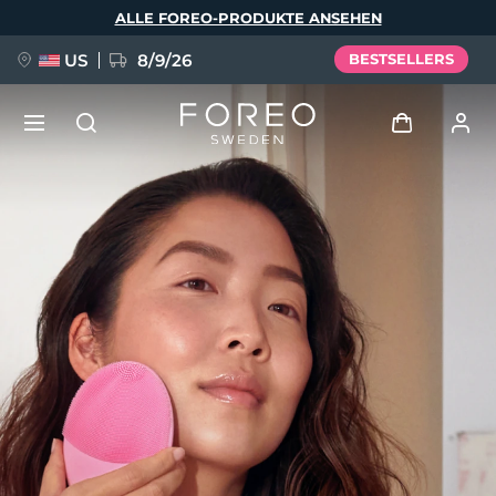
Direkt
ALLE FOREO-PRODUKTE ANSEHEN
zum
Inhalt
US
8/9/26
BESTSELLERS
NEU
Anmelden
Sprache
BREAKING NEWS
Benutzerkonto
English
Deutsch
Español
Meine Geräte
FAQ™ Pure Beauty-Tech Elixir
Français
Italiano
Português
Meine Bestellungen
Polski
Svenska
Русский
Türkçe
简体中文
繁體中文
Meine Adressen
issa™ Teeth Whitening Set
Meine Abonnements