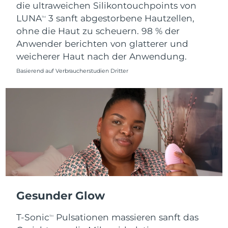
Erwartete Lieferung
die ultraweichen Silikontouchpoints von
Slowakei
08/08/2026
LUNA
3 sanft abgestorbene Hautzellen,
TM
ohne die Haut zu scheuern. 98 % der
Erwartete Lieferung
Slowenien
Anwender berichten von glatterer und
08/08/2026
weicherer Haut nach der Anwendung.
Erwartete Lieferung
Südafrika
Basierend auf Verbraucherstudien Dritter
16/08/2026
Erwartete Lieferung
Südkorea
10/08/2026
Erwartete Lieferung
Spanien
08/08/2026
Erwartete Lieferung
Schweden
08/08/2026
Erwartete Lieferung
Schweiz
Gesunder Glow
08/08/2026
T-Sonic
Pulsationen massieren sanft das
Erwartete Lieferung
TM
Taiwan
13/08/2026