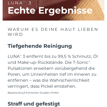
Isle of Man
LUNA
3
10/08/2026
TM
Echte Ergebnisse
Erwartete Lieferung
Israel
12/08/2026
Erwartete Lieferung
Italien
WARUM ES DEINE HAUT LIEBEN
08/08/2026
WIRD
Erwartete Lieferung
Japan
Tiefgehende Reinigung
11/08/2026
LUNA
3 entfernt bis zu 99,5 % Schmutz, Öl
Erwartete Lieferung
TM
Jersey
13/08/2026
und Make-up-Rückstände. Die T-Sonic
TM
Pulsationen erweitern vorübergehend die
Erwartete Lieferung
Kasachstan
Poren, um Unreinheiten tief im Inneren zu
10/08/2026
entfernen – was die Wahrscheinlichkeit
Erwartete Lieferung
verringert, dass Pickel entstehen.
Kuwait
08/08/2026
Basierend auf klinischen Studien Dritter
Erwartete Lieferung
Lettland
Straff und gefestigt
08/08/2026