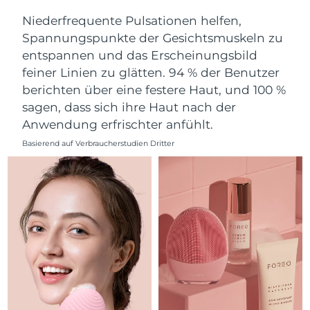
Erwartete Lieferung
Niederfrequente Pulsationen helfen,
Libanon
09/08/2026
Spannungspunkte der Gesichtsmuskeln zu
entspannen und das Erscheinungsbild
Erwartete Lieferung
Litauen
feiner Linien zu glätten. 94 % der Benutzer
08/08/2026
berichten über eine festere Haut, und 100 %
Erwartete Lieferung
Luxemburg
sagen, dass sich ihre Haut nach der
08/08/2026
Anwendung erfrischter anfühlt.
Sonderverwaltungsregion
Erwartete Lieferung
Basierend auf Verbraucherstudien Dritter
Macau
10/08/2026
Erwartete Lieferung
Malaysia
11/08/2026
Erwartete Lieferung
Malta
08/08/2026
Erwartete Lieferung
Mexiko
12/08/2026