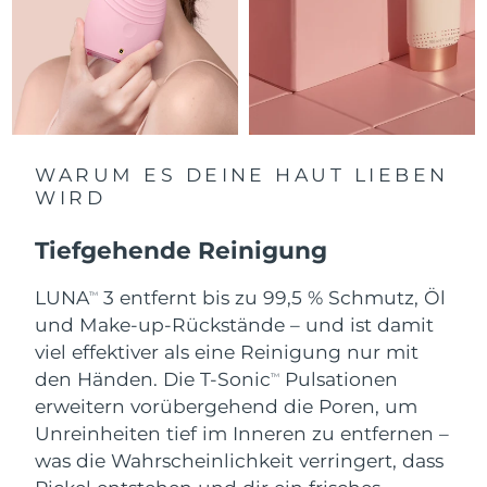
Erwartete Lieferung
Monaco
09/08/2026
Erwartete Lieferung
Niederlande
08/08/2026
Erwartete Lieferung
Neuseeland
08/08/2026
WARUM ES DEINE HAUT LIEBEN
WIRD
Erwartete Lieferung
Norwegen
08/08/2026
Tiefgehende Reinigung
Erwartete Lieferung
Oman
11/08/2026
LUNA
3 entfernt bis zu 99,5 % Schmutz, Öl
TM
und Make-up-Rückstände – und ist damit
Erwartete Lieferung
Philippinen
viel effektiver als eine Reinigung nur mit
11/08/2026
den Händen. Die T-Sonic
Pulsationen
TM
Erwartete Lieferung
erweitern vorübergehend die Poren, um
Polen
09/08/2026
Unreinheiten tief im Inneren zu entfernen –
was die Wahrscheinlichkeit verringert, dass
Erwartete Lieferung
Portugal
08/08/2026