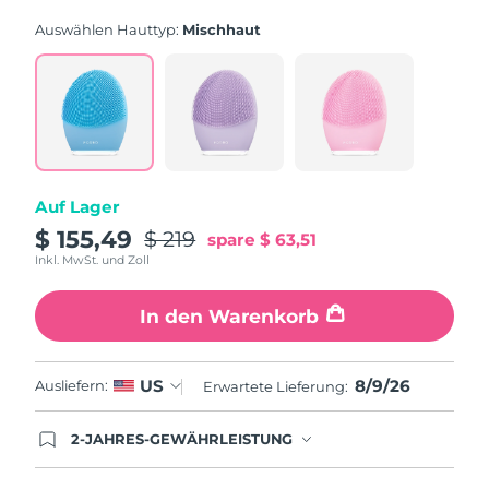
Bewertung.
Read
Auswählen Hauttyp:
Mischhaut
843
Reviews.
Link
auf
derselben
Seite.
Auf Lager
$ 155,49
$ 219
spare
$ 63,51
Inkl. MwSt. und Zoll
In den Warenkorb
8/9/26
US
Ausliefern:
Erwartete Lieferung:
2-JAHRES-GEWÄHRLEISTUNG
Mit deiner heutigen Bestellung registriere sich für
deine FOREO-Garantie. Das bedeutet: Falls du