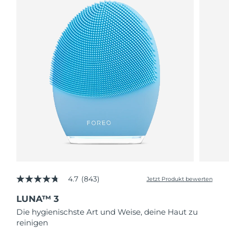
4.7
(843)
Jetzt Produkt bewerten
4.7
von
LUNA™ 3
5
Sternen,
Die hygienischste Art und Weise, deine Haut zu
Durchschnittswert
reinigen
der