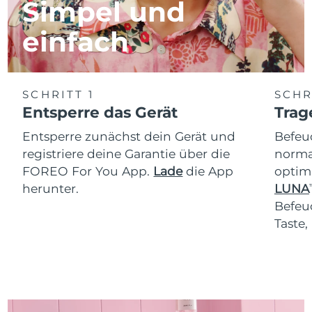
Simpel und
einfach
SCHRITT 1
SCHR
Entsperre das Gerät
Trag
Entsperre zunächst dein Gerät und
Befeu
registriere deine Garantie über die
normal
FOREO For You App.
Lade
die App
optim
herunter.
LUNA
T
Befeu
Taste,