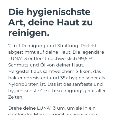
SCHWEDISCHE BEAUTY ROUTINE
Die hygienischste
Art, deine Haut zu
Erwartete Lieferung
Australien
11/08/2026
reinigen.
Gesichtsreinigung
Gesichtsstraffung
Erwartete Lieferung
Österreich
LUNA™ 4 Set
BEAR™ 2 Set
08/08/2026
2-in-1 Reinigung und Straffung. Perfekt
Anti-aging massage
Microcurrent toning
abgestimmt auf deine Haut. Die legendäre
Erwartete Lieferung
Bahrain
09/08/2026
LUNA
3 entfernt nachweislich 99,5 %
TM
Hydratisierung
Mundpflege
Schmutz und Öl von deiner Haut.
LUNA™ 4 Plus
BEAR™ 2 go
Erwartete Lieferung
Belgien
UFO™ 3 Set
issa™ 4
Hergestellt aus samtweichem Silikon, das
08/08/2026
Massage, LED heating
Microcurrent toning on-the-go
FAQ™ ANTI-AGING-BEHANDLUNG
bakterienresistent und 35x hygienischer als
Deep facial hydration
Hybrid silicone sonic toothbrush
Erwartete Lieferung
Nylonbürsten ist. Das ist das sanfteste und
Bermuda
14/08/2026
NEW
hygienischste Gesichtsreinigungsgerät aller
LUNA™ 4 Men
BEAR™ 2 eyes & lips
UFO™ 3 LED
issa™ 4 plus
Zeiten.
For men, anti-aging massage
Microcurrent line smoothing device
Bosnien und
Erwartete Lieferung
Near-infrared and red light therapy
Smart hybrid silicone sonic toothbrush
Herzegowina
11/08/2026
device
Anti-aging
LED-Behandlungen
Drehe deine LUNA
3 um, um sie in ein
TM
straffendes Massagegerät zu verwandeln,